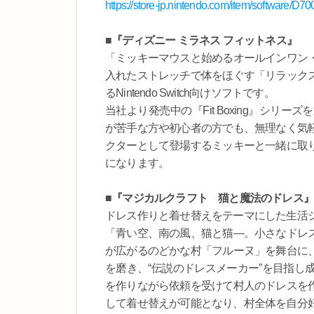
https://store-jp.nintendo.com/item/software/
■『ディズニー ミラネス フィットネス』
「ミッキーマウスと始めるオールインワン
入れたストレッチで体をほぐす「リラック
るNintendo Switch向けソフトです。
当社より発売中の『Fit Boxing』シ
が苦手な方や初心者の方でも、無理なく気
クターとして登場するミッキーと一緒に取
になります。
■『マジカルクラフト 猫と魔法のドレス』
ドレス作りと着せ替えをテーマにした生活
「青い空、南の風、猫と猫―。小さなドレ
が広がるのどかな村「フルーヌ」を舞台に
を磨き、“伝説のドレスメーカー”を目指し
を作りながら依頼を受けて村人のドレスを
して着せ替えが可能となり、村全体を自分