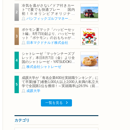
冷気を逃がさない“ドア付きカー
ト”で夏でも快適プレー 国内
初！※オリンピアオリジナル
「AirCon Cart（エアコンカー
パシフィックゴルフマネージメント株式会社
ト）」導入 | ＰＧＭ
ポケモン夏マック「ハッピーセッ
ト編」 8月7日(金)より、ハッピーセ
ット『ポケモン』のおもちゃが期
間限定登場
日本マクドナルド株式会社
シャトレーゼ「マッケンチーズブ
レッド」本日8月7日（金）より全
国のシャトレーゼ・YATSUDOKIで
発売
株式会社シャトレーゼ
成蹊大学が「有名企業400社実就職ランキング」に
て卒業(修了)者数1,000人以上2,000人未満の私立大
学で全国第1位を獲得！～実就職率は26.5%（前年
比＋4.3pt）に伸長、東京の私立大学でも10位にラ
成蹊大学
ンクイン～
一覧を見る
カテゴリ