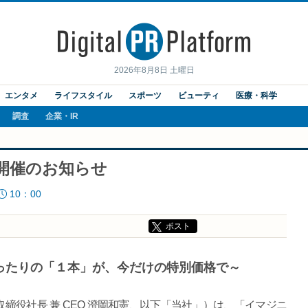
2026年8月8日 土曜日
エンタメ
ライフスタイル
スポーツ
ビューティ
医療・科学
調査
企業・IR
6開催のお知らせ
10：00
ポスト
ぴったりの「１本」が、今だけの特別価格で～
締役社長 兼 CEO 澄岡和憲、以下「当社」）は、「イマジニ