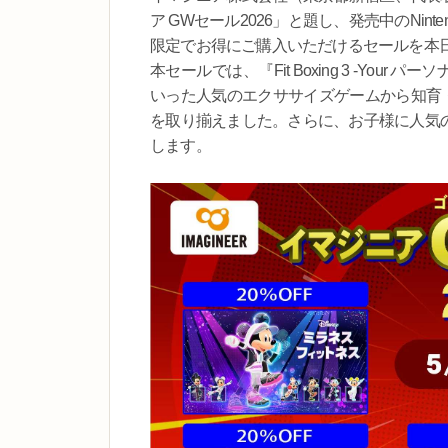
ア GWセール2026」と題し、発売中のNint
限定でお得にご購入いただけるセールを本日
本セールでは、『Fit Boxing 3 -You
いった人気のエクササイズゲームから知育
を取り揃えました。さらに、お子様に人気の
します。