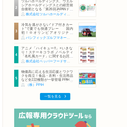
ツルハホールディングス、ウエル
シアホールディングスとの経営統
合後初となる「第26回JAPANドラ
ッグストアショー」に出展
株式会社ツルハホールディングス
冷気を逃がさない“ドア付きカー
ト”で夏でも快適プレー 国内
初！※オリンピアオリジナル
「AirCon Cart（エアコンカー
パシフィックゴルフマネージメント株式会社
ト）」導入 | ＰＧＭ
アニメ「ハイキュー!!」×いきな
り！ステーキコラボ ノベルティ
「名札風カード」に関するお詫び
および交換対応についてのご案内
株式会社ペッパーフードサービス
物価高に応える生活応援とワクワ
クを両立！食品・衣料・生活用品
など全222種類が一挙登場 PPIHグ
ループ「夏福袋」＆セール 8月6日
（株）PPIH
(木)より順次スタート
一覧を見る