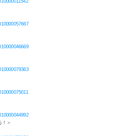
D70010000011542
D70010000057667
D70010000046669
D70010000079363
D70010000075011
D70010000044992
る！＞