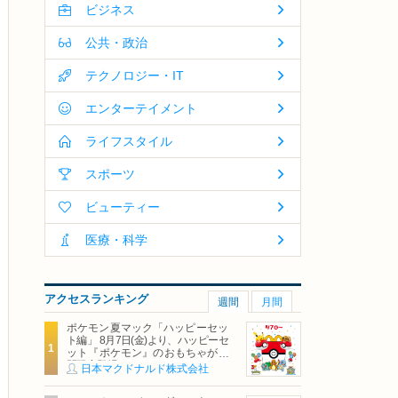
ビジネス
公共・政治
テクノロジー・IT
エンターテイメント
ライフスタイル
スポーツ
ビューティー
医療・科学
アクセスランキング
週間
月間
ポケモン夏マック「ハッピーセッ
ト編」 8月7日(金)より、ハッピーセ
ット『ポケモン』のおもちゃが期
間限定登場
日本マクドナルド株式会社