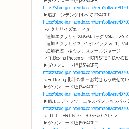
▶ダウンロード版 [20%OFF]
https://store-jp.nintendo.com/item/software/
▶追加コンテンツ [すべて20%OFF]
https://store-jp.nintendo.com/item/software/
└ミクササイズエディター
└追加エクササイズBGMパック Vol.1、Vol.2 、V
└追加ミクササイズソングパック Vol.1、Vol.2、V
└追加衣装 桜ミク、スクールジャージ
＜Fit Boxing Presents「HOP! STEP! DANC
▶ダウンロード版 [35%OFF]
https://store-jp.nintendo.com/item/software/
＜Fit Boxing 北斗の拳 ～お前はもう痩せ
▶ダウンロード版 [34%OFF]
https://store-jp.nintendo.com/item/software/
▶追加コンテンツ「エキスパンションパック」[
https://store-jp.nintendo.com/item/software/
＜LITTLE FRIENDS -DOGS & CATS-＞
▶ダウンロード版 [50%OFF]