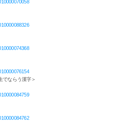
D70010000070058
D70010000088326
D70010000074368
D70010000076154
生でならう漢字＞
D70010000084759
D70010000084762