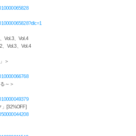
D70010000065828
D70010000065828?dlc=1
ol.3、Vol.4
ol.3、Vol.4
E!」＞
D70010000066768
ている～＞
D70010000049379
32%OFF]
D70050000044208