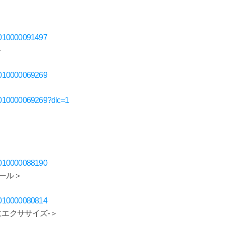
D70010000091497
＞
D70010000069269
D70010000069269?dlc=1
D70010000088190
コール＞
D70010000080814
っしょにエクササイズ-＞