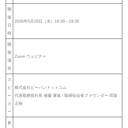
開
催
2026年5月20日（水）18:30～19:30
日
時
開
催
Zoom ウェビナー
場
所
ス
ピ
株式会社ピーバンドットコム
ー
代表取締役社長 後藤 康進 / 取締役会長ファウンダー 田坂
カ
正樹
ー
参