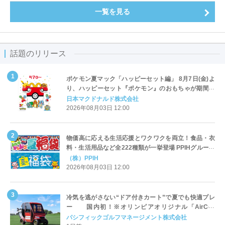
一覧を見る
話題のリリース
ポケモン夏マック「ハッピーセット編」 8月7日(金)よ
り、ハッピーセット『ポケモン』のおもちゃが期間限
定登場
日本マクドナルド株式会社
2026年08月03日 12:00
物価高に応える生活応援とワクワクを両立！食品・衣
料・生活用品など全222種類が一挙登場 PPIHグループ
「夏福袋」＆セール 8月6日(木)より順次スタート
（株）PPIH
2026年08月03日 12:00
冷気を逃がさない“ドア付きカート”で夏でも快適プレ
ー 国内初！※オリンピアオリジナル「AirCon
Cart（エアコンカート）」導入 | ＰＧＭ
パシフィックゴルフマネージメント株式会社