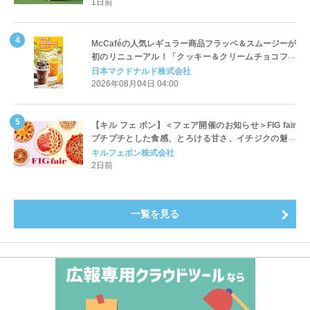
1日前
McCaféの人気レギュラー商品フラッペ＆スムージーが
初のリニューアル！「クッキー＆クリームチョコフラ
ッペ」「マンゴースムージー」8月5日（水）から販売
日本マクドナルド株式会社
開始
2026年08月04日 04:00
【キル フェ ボン】＜フェア開催のお知らせ＞FIG fair
プチプチとした食感、とろける甘さ、イチジクの魅力
をたっぷりと。新作を含め、イチジク尽くしの全4種が
キルフェボン株式会社
登場8月20日（木）スタート
2日前
一覧を見る