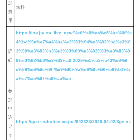
加
無料
費
用
https://irtv.jp/irtv_live_new/%e6%a0%aa%e5%bc%8f%e
4%bc%9a%e7%a4%be%e3%83%94%e3%83%bc%e3%8
3%90%e3%83%b3%e3%83%89%e3%83%83%e3%83%8
詳
細
8%e3%82%b3%e3%83%a0-2026%e5%b9%b43%e6%9
c%88%e6%9c%9f-%e9%80%9a%e6%9c%9f%e6%b1%b
a%e7%ae%97%e8%aa%ac
参
加
申
込
https://go.ir-robotics.co.jp/l/942323/2026-04-02/3gslnk
フ
ォ