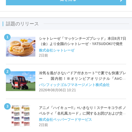
話題のリリース
シャトレーゼ「マッケンチーズブレッド」本日8月7日
（金）より全国のシャトレーゼ・YATSUDOKIで発売
株式会社シャトレーゼ
2日前
冷気を逃がさない“ドア付きカート”で夏でも快適プレ
ー 国内初！※オリンピアオリジナル「AirCon
Cart（エアコンカート）」導入 | ＰＧＭ
パシフィックゴルフマネージメント株式会社
2026年08月06日 10:21
アニメ「ハイキュー!!」×いきなり！ステーキコラボ ノ
ベルティ「名札風カード」に関するお詫びおよび交換
対応についてのご案内
株式会社ペッパーフードサービス
2日前