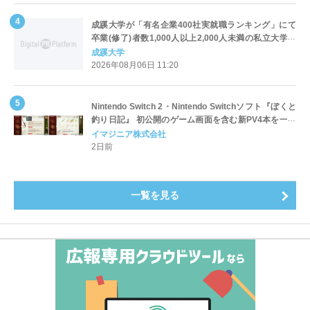
成蹊大学が「有名企業400社実就職ランキング」にて
卒業(修了)者数1,000人以上2,000人未満の私立大学で
全国第1位を獲得！～実就職率は26.5%（前年比＋
成蹊大学
4.3pt）に伸長、東京の私立大学でも10位にランクイン
2026年08月06日 11:20
～
Nintendo Switch 2・Nintendo Switchソフト『ぼくと
釣り日記』 初公開のゲーム画面を含む新PV4本を一挙
公開！
イマジニア株式会社
2日前
一覧を見る