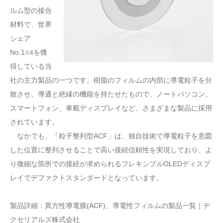
ルム型の接合
材料で、世界
シェア
No.1
を獲
※4
得している当
社の主力製品の一つです。樹脂のフィルムの内部に導電粒子を分
散させ、導通と絶縁の機能を持たせたもので、ノートパソコン、
スマートフォン、車載ディスプレイなど、さまざまな製品に採用
されています。
なかでも、「粒子整列型ACF」は、独自技術で導電粒子を意図
した位置に整列させることで高い接続信頼性を実現しており、よ
り微細な箇所での接続が求められるフレキシブルOLEDディスプ
レイでデファクトスタンダードとなっています。
製品詳細：異方性導電膜(ACF)、導電性フィルムの製品一覧｜デ
クセリアルズ株式会社