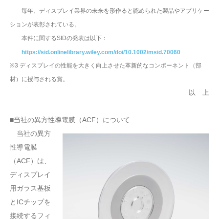
毎年、ディスプレイ業界の未来を形作ると認められた製品やアプリケー
ションが表彰されている。
本件に関するSIDの発表は以下：
https://sid.onlinelibrary.wiley.com/doi/10.1002/msid.70060
※3 ディスプレイの性能を大きく向上させた革新的なコンポーネント（部
材）に授与される賞。
以 上
■当社の異方性導電膜（ACF）について
当社の異方
性導電膜
（ACF）は、
ディスプレイ
用ガラス基板
とICチップを
接続するフィ