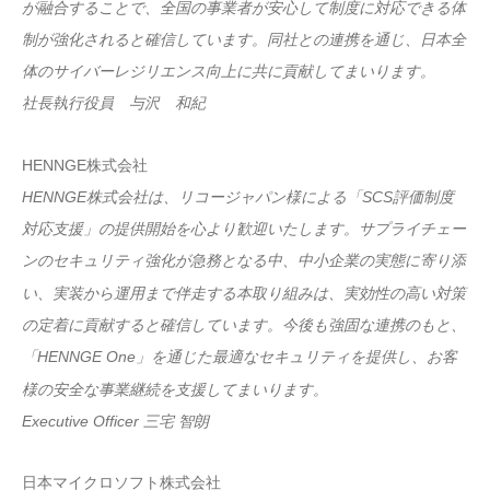
が融合することで、全国の事業者が安心して制度に対応できる体
制が強化されると確信しています。同社との連携を通じ、日本全
体のサイバーレジリエンス向上に共に貢献してまいります。
社長執行役員 与沢 和紀
HENNGE株式会社
HENNGE株式会社は、リコージャパン様による「SCS評価制度
対応支援」の提供開始を心より歓迎いたします。サプライチェー
ンのセキュリティ強化が急務となる中、中小企業の実態に寄り添
い、実装から運用まで伴走する本取り組みは、実効性の高い対策
の定着に貢献すると確信しています。今後も強固な連携のもと、
「HENNGE One」を通じた最適なセキュリティを提供し、お客
様の安全な事業継続を支援してまいります。
Executive Officer 三宅 智朗
日本マイクロソフト株式会社