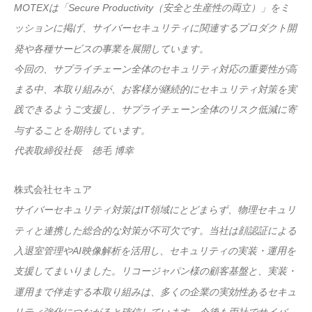
MOTEXは「Secure Productivity（安全と生産性の両立）」をミ
ッションに掲げ、サイバーセキュリティに関連するプロダクト開
発や各種サービスの事業を展開しています。
今回の、サプライチェーン全体のセキュリティ対応の重要性が高
まる中、本取り組みが、お客様が継続的にセキュリティ対策を実
践できるようご支援し、サプライチェーン全体のリスク低減に寄
与することを期待しています。
代表取締役社長 徳毛 博幸
株式会社セキュア
サイバーセキュリティ対策はIT領域にとどまらず、物理セキュリ
ティと連携した総合的な対策が不可欠です。当社は顔認証による
入退室管理やAI映像解析を活用し、セキュリティの実装・運用を
支援してまいりました。リコージャパン様の顧客基盤と、実装・
運用まで伴走する本取り組みは、多くの企業の実効性あるセキュ