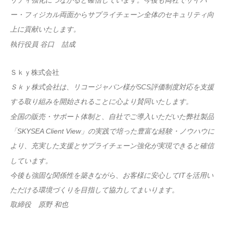
リティ強化につながると確信しています。今後も両社でサイバ
ー・フィジカル両面からサプライチェーン全体のセキュリティ向
上に貢献いたします。
執行役員 谷口 喆成
Ｓｋｙ株式会社
Ｓｋｙ株式会社は、リコージャパン様がSCS評価制度対応を支援
する取り組みを開始されることに心より賛同いたします。
全国の販売・サポート体制と、自社でご導入いただいた弊社製品
「SKYSEA Client View」の実践で培った豊富な経験・ノウハウに
より、充実した支援とサプライチェーン強化が実現できると確信
しています。
今後も強固な関係性を築きながら、お客様に安心してITを活用い
ただける環境づくりを目指して協力してまいります。
取締役 原野 和也