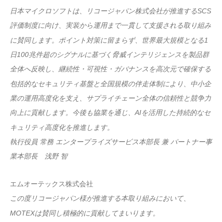
日本マイクロソフトは、リコージャパン株式会社が推進するSCS
評価制度に向け、実装から運用まで一貫して支援される取り組み
に賛同します。ポイント対策に留まらず、世界最大規模となる1
日100兆件超のシグナルに基づく脅威インテリジェンスを製品群
全体へ反映し、継続性・可視性・ガバナンスを高次元で確保する
包括的なセキュリティ基盤と全国規模の伴走体制により、中小企
業の運用高度化を支え、サプライチェーン全体の信頼性と競争力
向上に貢献します。今後も協業を通じ、AIを活用した持続的なセ
キュリティ高度化を推進します。
執行役員 常務 エンタープライズサービス本部長 兼 パートナー事
業本部長 浅野 智
エムオーテックス株式会社
この度リコージャパン様が推進する本取り組みにおいて、
MOTEXは賛同し積極的に貢献してまいります。