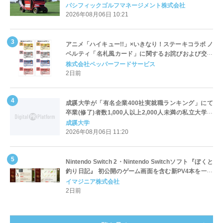
Cart（エアコンカート）」導入 | ＰＧＭ
パシフィックゴルフマネージメント株式会社
2026年08月06日 10:21
アニメ「ハイキュー!!」×いきなり！ステーキコラボ ノ
ベルティ「名札風カード」に関するお詫びおよび交換
対応についてのご案内
株式会社ペッパーフードサービス
2日前
成蹊大学が「有名企業400社実就職ランキング」にて
卒業(修了)者数1,000人以上2,000人未満の私立大学で
全国第1位を獲得！～実就職率は26.5%（前年比＋
成蹊大学
4.3pt）に伸長、東京の私立大学でも10位にランクイン
2026年08月06日 11:20
～
Nintendo Switch 2・Nintendo Switchソフト『ぼくと
釣り日記』 初公開のゲーム画面を含む新PV4本を一挙
公開！
イマジニア株式会社
2日前