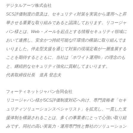
デジタルアーツ株式会社
SCS評価制度の普及は、セキュリティ対策を実装から運用へと昇
華させる重要な取り組みであると認識しております。リコージャ
パン様とは、Web・メールを起点とする情報セキュリティ領域に
おいて連携し、安全かつ持続可能なIT環境の構築に取り組んでま
いりました。伴走型支援を通じて対策の現場定着が一層進展する
ことを期待するとともに、当社は「ホワイト運用®」の理念のも
と、継続的なセキュリティ強化に貢献してまいります。
代表取締役社長 道具 登志夫
フォーティネットジャパン合同会社
リコージャパン様がSCS評価制度対応へ向け、専門資格者「セキ
ュリティソリューションスペシャリスト」を拡充し、一貫した支
援体制を構築されることは、多くの事業者にとって心強い取り組
みです。同社の高い実装力・運用専門性と弊社のソリューション