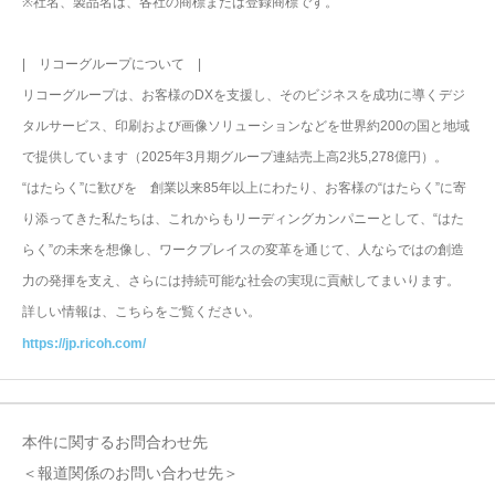
※社名、製品名は、各社の商標または登録商標です。
| リコーグループについて |
リコーグループは、お客様のDXを支援し、そのビジネスを成功に導くデジ
タルサービス、印刷および画像ソリューションなどを世界約200の国と地域
で提供しています（2025年3月期グループ連結売上高2兆5,278億円）。
“はたらく”に歓びを 創業以来85年以上にわたり、お客様の“はたらく”に寄
り添ってきた私たちは、これからもリーディングカンパニーとして、“はた
らく”の未来を想像し、ワークプレイスの変革を通じて、人ならではの創造
力の発揮を支え、さらには持続可能な社会の実現に貢献してまいります。
詳しい情報は、こちらをご覧ください。
https://jp.ricoh.com/
本件に関するお問合わせ先
＜報道関係のお問い合わせ先＞