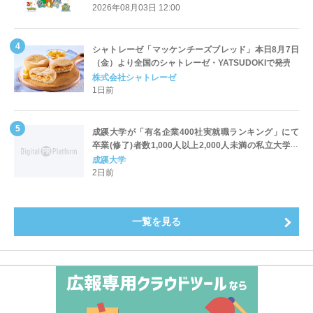
2026年08月03日 12:00
シャトレーゼ「マッケンチーズブレッド」本日8月7日
（金）より全国のシャトレーゼ・YATSUDOKIで発売
株式会社シャトレーゼ
1日前
成蹊大学が「有名企業400社実就職ランキング」にて
卒業(修了)者数1,000人以上2,000人未満の私立大学で
全国第1位を獲得！～実就職率は26.5%（前年比＋
成蹊大学
4.3pt）に伸長、東京の私立大学でも10位にランクイン
2日前
～
一覧を見る