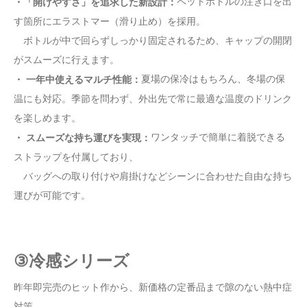
ペットボトルの注ぎ口を出
・「開けやすさ」を追求した新設計：
す箇所にエラストマー（滑り止め）を採用。
ボトルが中で回らずしっかり固定されるため、キャップの開閉
がスムーズに行えます。
夏場の保冷はもちろん、冬場の保
・ 一年中使えるマルチ性能：
温にも対応。季節を問わず、外出先で常に最適な温度のドリンク
を楽しめます。
ワンタッチで簡単に着脱できる
・ スムーズな持ち運びを実現：
ストラップを付属しており、
バッグへの取り付けや肩掛けなどシーンに合わせた自由な持ち
運びが可能です。
③冷感シリーズ
昨年即完売のヒット作から、新価格の定番品まで隙のない熱中症
対策。