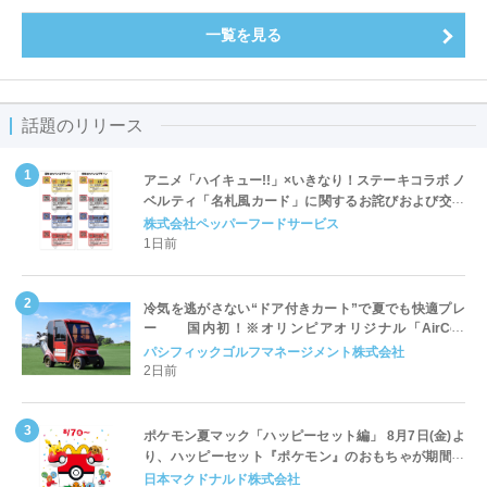
一覧を見る
話題のリリース
アニメ「ハイキュー!!」×いきなり！ステーキコラボ ノ
ベルティ「名札風カード」に関するお詫びおよび交換
対応についてのご案内
株式会社ペッパーフードサービス
1日前
冷気を逃がさない“ドア付きカート”で夏でも快適プレ
ー 国内初！※オリンピアオリジナル「AirCon
Cart（エアコンカート）」導入 | ＰＧＭ
パシフィックゴルフマネージメント株式会社
2日前
ポケモン夏マック「ハッピーセット編」 8月7日(金)よ
り、ハッピーセット『ポケモン』のおもちゃが期間限
定登場
日本マクドナルド株式会社