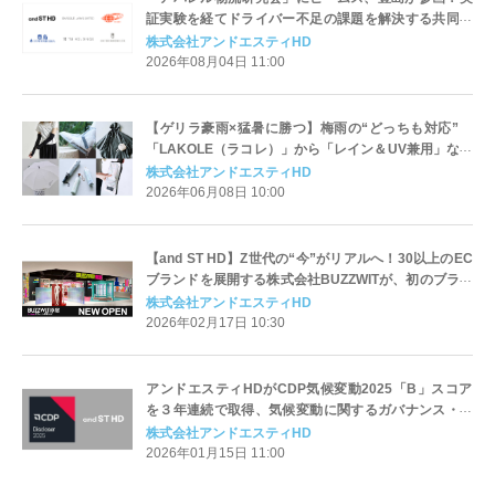
証実験を経てドライバー不足の課題を解決する共同輸
送スキームを構築
株式会社アンドエスティHD
2026年08月04日 11:00
【ゲリラ豪雨×猛暑に勝つ】梅雨の“どっちも対応”
「LAKOLE（ラコレ）」から「レイン＆UV兼用」など
タイパ優秀グッズ50種が登場！
株式会社アンドエスティHD
2026年06月08日 10:00
【and ST HD】Z世代の“今”がリアルへ！30以上のEC
ブランドを展開する株式会社BUZZWITが、初のブラン
ド複合ショップ 「BUZZWIT原宿」を3月14日（土）に
株式会社アンドエスティHD
ラフォーレ原宿にオープン！
2026年02月17日 10:30
アンドエスティHDがCDP気候変動2025「B」スコア
を３年連続で取得、気候変動に関するガバナンス・事
業戦略・情報開示の領域で最高評価
株式会社アンドエスティHD
2026年01月15日 11:00