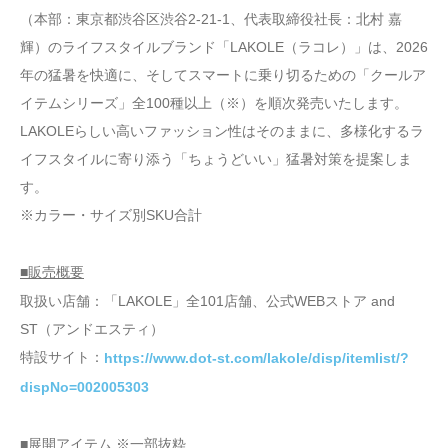
（本部：東京都渋谷区渋谷2-21-1、代表取締役社長：北村 嘉
輝）のライフスタイルブランド「LAKOLE（ラコレ）」は、2026
年の猛暑を快適に、そしてスマートに乗り切るための「クールア
イテムシリーズ」全100種以上（※）を順次発売いたします。
LAKOLEらしい高いファッション性はそのままに、多様化するラ
イフスタイルに寄り添う「ちょうどいい」猛暑対策を提案しま
す。
※カラー・サイズ別SKU合計
■販売概要
取扱い店舗：「LAKOLE」全101店舗、公式WEBストア and
ST（アンドエスティ）
特設サイト：
https://www.dot-st.com/lakole/disp/itemlist/?
dispNo=002005303
■展開アイテム ※一部抜粋