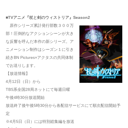
■TVアニメ『杖と剣のウィストリア』Season2
原作シリーズ累計発行部数３００万
部！圧倒的なアクションシーンが大き
な反響を呼んだ本作の新シリーズ。ア
ニメーション制作はシーズン１に引き
続きBN Pictures×アクタスの共同体制
でお送りします。
【放送情報】
4月12日（日）から
TBS系全国28局ネットにて毎週日曜
午後4時30分放送開始
放送終了後午後5時30分から各配信サービスにて順次配信開始予
定
※4月5日（日）には特別総集編を放送