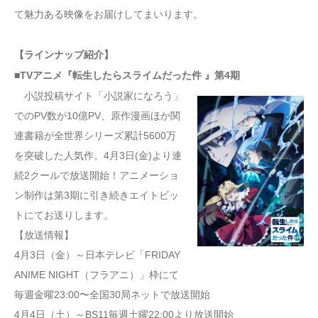
て魅力ある映像をお届けしてまいります。
【ラインナップ紹介】
■TVアニメ『転生したらスライムだった件 』第4期
小説投稿サイト「小説家になろう」
でのPV数が10億PV、原作漫画ほか関
連書籍が全世界シリーズ累計5600万
を突破した人気作。4月3日(金)より連
続2クールで放送開始！アニメーショ
ン制作は第3期に引き続きエイトビッ
トにてお送りします。
【放送情報】
4月3日（金）～日本テレビ「FRIDAY
ANIME NIGHT（フラアニ）」枠にて
毎週金曜23:00〜全国30局ネットで放送開始
4月4日（土）～BS11毎週土曜22:00より放送開始