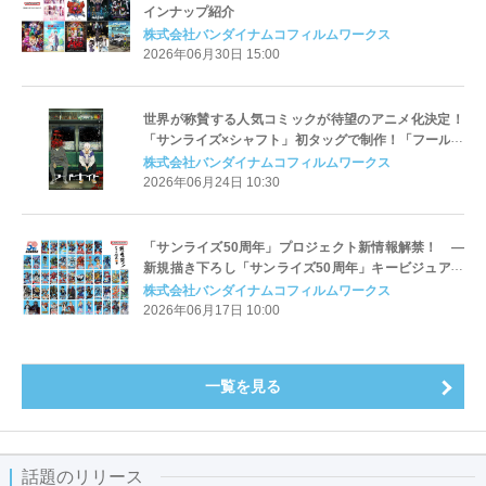
インナップ紹介
株式会社バンダイナムコフィルムワークス
2026年06月30日 15:00
世界が称賛する人気コミックが待望のアニメ化決定！
「サンライズ×シャフト」初タッグで制作！「フールナ
イト」Netflixにて、2026年世界独占配信決定！
株式会社バンダイナムコフィルムワークス
2026年06月24日 10:30
「サンライズ50周年」プロジェクト新情報解禁！ ―
新規描き下ろし「サンライズ50周年」キービジュアル
公開・ショートフィルムプロジェクト「未来への航
株式会社バンダイナムコフィルムワークス
路」始動―
2026年06月17日 10:00
一覧を見る
話題のリリース