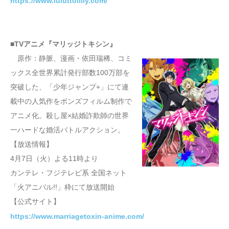
https://www.luluttolilly.com/
■TVアニメ『マリッジトキシン』
原作：静脈、漫画・依⽥瑞稀、コミ
ックス全世界累計発行部数100万部を
突破した、「少年ジャンプ+」にて連
載中の人気作をボンズフィルム制作で
アニメ化。殺し屋×結婚詐欺師の世界
⼀ハードな婚活バトルアクション。
【放送情報】
4月7日（火）よる11時より
カンテレ・フジテレビ系 全国ネット
「火アニバル!!」枠にて放送開始
【公式サイト】
https://www.marriagetoxin-anime.com/