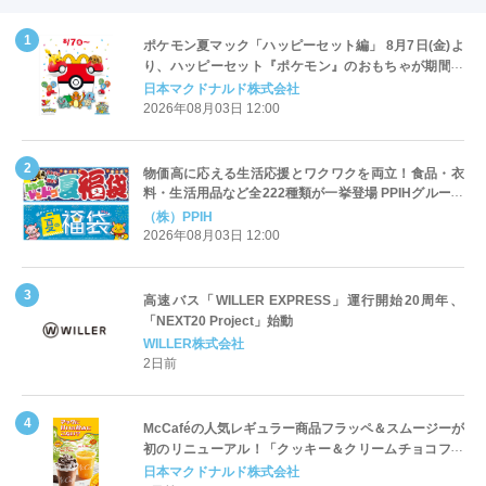
ポケモン夏マック「ハッピーセット編」 8月7日(金)よ
り、ハッピーセット『ポケモン』のおもちゃが期間限
定登場
日本マクドナルド株式会社
2026年08月03日 12:00
物価高に応える生活応援とワクワクを両立！食品・衣
料・生活用品など全222種類が一挙登場 PPIHグループ
「夏福袋」＆セール 8月6日(木)より順次スタート
（株）PPIH
2026年08月03日 12:00
高速バス「WILLER EXPRESS」運行開始20周年、
「NEXT20 Project」始動
WILLER株式会社
2日前
McCaféの人気レギュラー商品フラッペ＆スムージーが
初のリニューアル！「クッキー＆クリームチョコフラ
ッペ」「マンゴースムージー」8月5日（水）から販売
日本マクドナルド株式会社