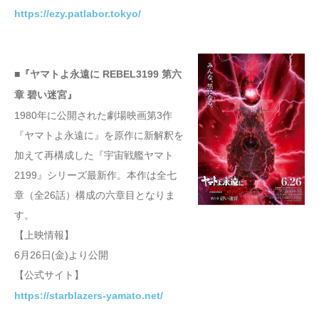
https://ezy.patlabor.tokyo/
■『ヤマトよ永遠に REBEL3199 第六
章 碧い迷宮』
1980年に公開された劇場映画第3作
『ヤマトよ永遠に』を原作に新解釈を
加えて再構成した『宇宙戦艦ヤマト
2199』シリーズ最新作。本作は全七
章（全26話）構成の六章目となりま
す。
【上映情報】
6月26日(金)より公開
【公式サイト】
https://starblazers-yamato.net/