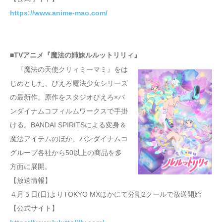
https://www.anime-mao.com/
■TVアニメ『魔法の姉妹ルルットリリィ』
『魔法の天使クリィミーマミ』をは
じめとした、ぴえろ魔法少女シリーズ
の最新作。原作をスタジオぴえろ×バ
ンダイナムコフィルムワークスで手掛
ける。BANDAI SPIRITSによる変身＆
魔法アイテムのほか、バンダイナムコ
グループ各社から50以上の商品を多
方面に展開。
【放送情報】
４月５日(日)よりTOKYO MXほかにて分割2クールで放送開始
【公式サイト】