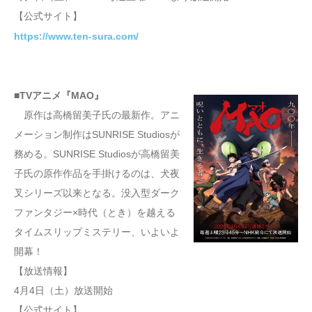
【公式サイト】
https://www.ten-sura.com/
■TVアニメ『MAO』
原作は高橋留美子氏の最新作。アニ
メーション制作はSUNRISE Studiosが
務める。SUNRISE Studiosが高橋留美
子氏の原作作品を手掛けるのは、犬夜
叉シリーズ以来となる。没入型ダーク
ファンタジー×時代（とき）を越える
タイムスリップミステリー、いよいよ
開幕！
【放送情報】
4月4日（土）放送開始
【公式サイト】