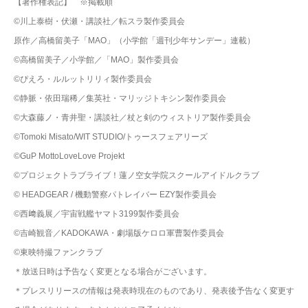
【著作権表記】 ※掲載順
©川上泰樹・伏瀬・講談社／転スラ製作委員会
原作／高橋留美子「MAO」（小学館「週刊少年サンデー」連載）
©高橋留美子／小学館／「MAO」製作委員会
©ぴえろ・ルルットリリィ製作委員会
©静脈・依田瑞稀／集英社・マリッジトキシン製作委員会
©大森藤ノ・青井聖・講談社／杖と剣のウィストリア製作委員会
©Tomoki Misato/WIT STUDIO/トゥースフェアリーズ
©GuP MottoLoveLove Projekt
©プロジェクトラブライブ！蓮ノ空女学院スクールアイドルクラブ
© HEADGEAR / 機動警察パトレイバー EZY製作委員会
©西﨑義展／宇宙戦艦ヤマト3199製作委員会
©吉崎観音／KADOKAWA・劇場版ケロロ軍曹製作委員会
©東映特撮ファンクラブ
＊放送日時は予告なく変更となる場合がございます。
＊プレスリリースの情報は発表時現在のものであり、発表後予告なく変更す