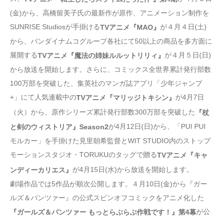
(金)から、高橋留美子氏の最新作が原作、アニメーション制作を
SUNRISE Studiosが手掛ける
が４月４日(土)
TVアニメ『MAO』
から、バンダイナムコグループ各社にて50以上の商品を多方面に
展開する
が４月５日(日)
TVアニメ『魔法の姉妹ルルットリリィ』
から放送を開始します。さらに、コミックス全世界累計発行部数
100万部を突破した、集英社のマンガ誌アプリ「少年ジャンプ
+」にて人気連載中の
が4月7日
TVアニメ『マリッジトキシン』
（火）から、原作シリーズ累計発行部数300万部を突破した
『杖
が4月12日(日)から、「PUI PUI
と剣のウィストリア』Season2
モルカー」を手掛けた見里朝希監督とWIT STUDIO内のストップ
モーションスタジオ・TORUKUのタッグで贈る
TVアニメ『キャ
が4月15日(水)から放送を開始します。
ンディーカリエス』
劇場作品では5作品が順次公開します。４月10日(金)から『ガー
ルズ＆パンツァー』の公式スピンオフコミックをアニメ化した
が公
『ガールズ＆パンツァー もっとらぶらぶ作戦です！』第4幕