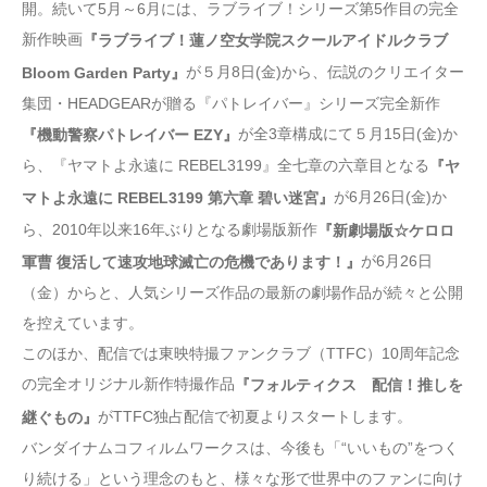
開。続いて5月～6月には、ラブライブ！シリーズ第5作目の完全
新作映画
『ラブライブ！蓮ノ空女学院スクールアイドルクラブ
が５月8日(金)から、伝説のクリエイター
Bloom Garden Party』
集団・HEADGEARが贈る『パトレイバー』シリーズ完全新作
が全3章構成にて５月15日(金)か
『機動警察パトレイバー EZY』
ら、『ヤマトよ永遠に REBEL3199』全七章の六章目となる
『ヤ
が6月26日(金)か
マトよ永遠に REBEL3199 第六章 碧い迷宮』
ら、2010年以来16年ぶりとなる劇場版新作
『新劇場版☆ケロロ
が6月26日
軍曹 復活して速攻地球滅亡の危機であります！』
（金）からと、人気シリーズ作品の最新の劇場作品が続々と公開
を控えています。
このほか、配信では東映特撮ファンクラブ（TTFC）10周年記念
の完全オリジナル新作特撮作品
『フォルティクス 配信！推しを
がTTFC独占配信で初夏よりスタートします。
継ぐもの』
バンダイナムコフィルムワークスは、今後も「“いいもの”をつく
り続ける」という理念のもと、様々な形で世界中のファンに向け