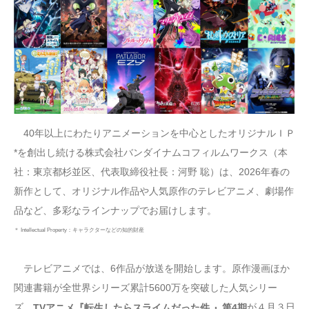
40年以上にわたりアニメーションを中心としたオリジナルＩＰ
*を創出し続ける株式会社バンダイナムコフィルムワークス（本
社：東京都杉並区、代表取締役社長：河野 聡）は、2026年春の
新作として、オリジナル作品や人気原作のテレビアニメ、劇場作
品など、多彩なラインナップでお届けします。
＊ Intellectual Property：キャラクターなどの知的財産
テレビアニメでは、6作品が放送を開始します。原作漫画ほか
関連書籍が全世界シリーズ累計5600万を突破した人気シリー
ズ、
が４月３日
TVアニメ『転生したらスライムだった件 』第4期