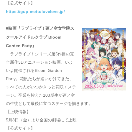
【公式サイト】
https://gup-mottolovelove.jp/
■映画『ラブライブ！蓮ノ空女学院ス
クールアイドルクラブ Bloom
Garden Party』
ラブライブ！シリーズ第5作目の完
全新作3Dアニメーション映画。いよ
いよ開催されるBloom Garden
Party。花帆たちが追いかけてきた、
すべての人がいつかきっと花咲くステ
ージ。卒業を控えた103期生が蓮ノ空
の生徒として最後に立つステージを描きます。
【上映情報】
5月8日（金）より全国の劇場にて上映
【公式サイト】