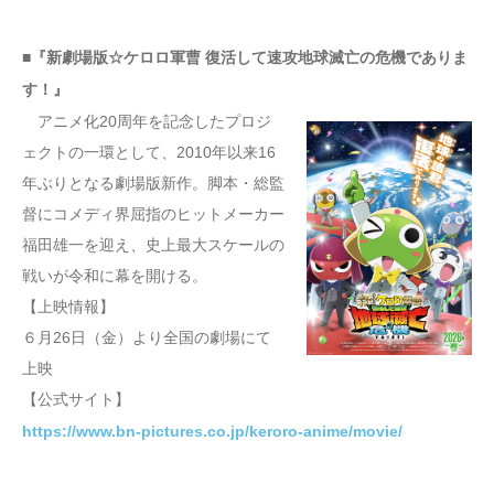
■『新劇場版☆ケロロ軍曹 復活して速攻地球滅亡の危機でありま
す！』
アニメ化20周年を記念したプロジ
ェクトの一環として、2010年以来16
年ぶりとなる劇場版新作。脚本・総監
督にコメディ界屈指のヒットメーカー
福田雄一を迎え、史上最大スケールの
戦いが令和に幕を開ける。
【上映情報】
６月26日（金）より全国の劇場にて
上映
【公式サイト】
https://www.bn-pictures.co.jp/keroro-anime/movie/