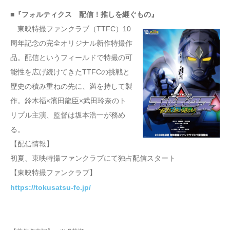
■『フォルティクス 配信！推しを継ぐもの』
東映特撮ファンクラブ（TTFC）10
周年記念の完全オリジナル新作特撮作
品。配信というフィールドで特撮の可
能性を広げ続けてきたTTFCの挑戦と
歴史の積み重ねの先に、満を持して製
作。鈴木福×濱田龍臣×武田玲奈のト
リプル主演、監督は坂本浩一が務め
る。
【配信情報】
初夏、東映特撮ファンクラブにて独占配信スタート
【東映特撮ファンクラブ】
https://tokusatsu-fc.jp/