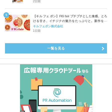
開始
2日前
【キル フェ ボン】FIG fair プチプチとした食感、とろ
ける甘さ、イチジクの魅力をたっぷりと。新作を含
め、イチジク尽くしの全4種が登場8月20日（木）スタ
キルフェボン株式会社
ート
1日前
一覧を見る