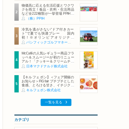
物価高に応える生活応援とワクワ
クを両立！食品・衣料・生活用品
など全222種類が一挙登場 PPIHグ
ループ「夏福袋」＆セール 8月6日
（株）PPIH
(木)より順次スタート
冷気を逃がさない“ドア付きカー
ト”で夏でも快適プレー 国内
初！※オリンピアオリジナル
「AirCon Cart（エアコンカー
パシフィックゴルフマネージメント株式会社
ト）」導入 | ＰＧＭ
McCaféの人気レギュラー商品フラ
ッペ＆スムージーが初のリニュー
アル！「クッキー＆クリームチョ
コフラッペ」「マンゴースムージ
日本マクドナルド株式会社
ー」8月5日（水）から販売開始
【キル フェ ボン】＜フェア開催の
お知らせ＞FIG fair プチプチとした
食感、とろける甘さ、イチジクの
魅力をたっぷりと。新作を含め、
キルフェボン株式会社
イチジク尽くしの全4種が登場8月
20日（木）スタート
一覧を見る
カテゴリ