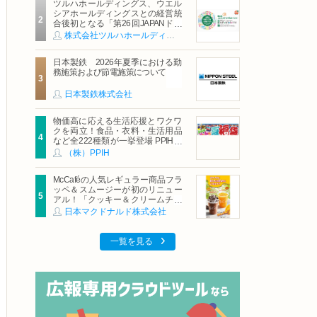
ツルハホールディングス、ウエル
シアホールディングスとの経営統
合後初となる「第26回JAPANドラ
ッグストアショー」に出展
株式会社ツルハホールディングス
日本製鉄 2026年夏季における勤
務施策および節電施策について
日本製鉄株式会社
物価高に応える生活応援とワクワ
クを両立！食品・衣料・生活用品
など全222種類が一挙登場 PPIHグ
ループ「夏福袋」＆セール 8月6日
（株）PPIH
(木)より順次スタート
McCaféの人気レギュラー商品フラ
ッペ＆スムージーが初のリニュー
アル！「クッキー＆クリームチョ
コフラッペ」「マンゴースムージ
日本マクドナルド株式会社
ー」8月5日（水）から販売開始
一覧を見る