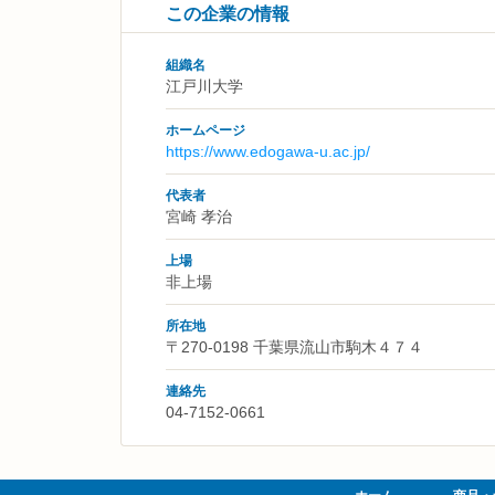
この企業の情報
組織名
江戸川大学
ホームページ
https://www.edogawa-u.ac.jp/
代表者
宮崎 孝治
上場
非上場
所在地
〒270-0198 千葉県流山市駒木４７４
連絡先
04-7152-0661