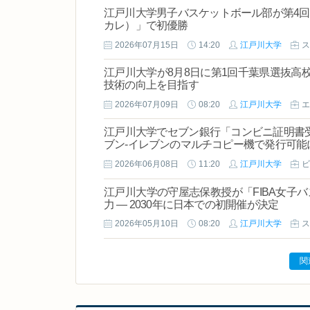
江戸川大学男子バスケットボール部が第4
カレ）」で初優勝
2026年07月15日
14:20
江戸川大学
ス
江戸川大学が8月8日に第1回千葉県選抜高
技術の向上を目指す
2026年07月09日
08:20
江戸川大学
エ
江戸川大学でセブン銀行「コンビニ証明書受
ブン-イレブンのマルチコピー機で発行可能
2026年06月08日
11:20
江戸川大学
ビ
江戸川大学の守屋志保教授が「FIBA女子
力 ― 2030年に日本での初開催が決定
2026年05月10日
08:20
江戸川大学
ス
関