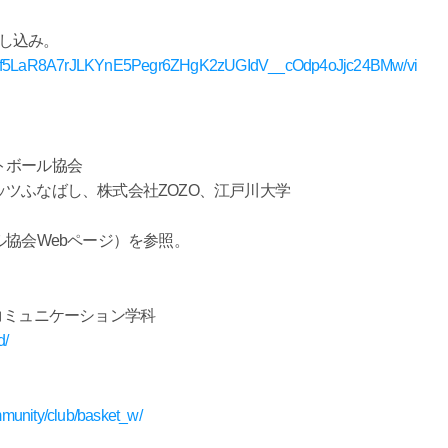
申し込み。
IpQLSf5LaR8A7rJLKYnE5Pegr6ZHgK2zUGIdV__cOdp4oJjc24BMw/vi
トボール協会
ツふなばし、株式会社ZOZO、江戸川大学
ル協会Webページ）を参照。
コミュニケーション学科
d/
mmunity/club/basket_w/