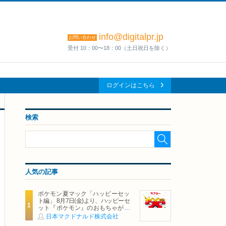
info@digitalpr.jp
お問い合わせ
受付 10：00〜18：00（土日祝日を除く）
ログインはこちら
検索
人気の記事
ポケモン夏マック「ハッピーセッ
ト編」 8月7日(金)より、ハッピーセ
ット『ポケモン』のおもちゃが期
間限定登場
日本マクドナルド株式会社