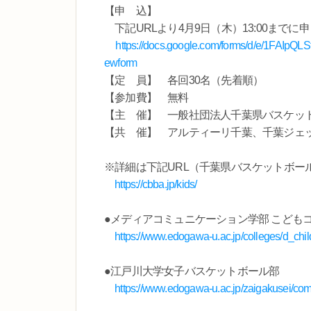
【申 込】
下記URLより4月9日（木）13:00までに
https://docs.google.com/forms/d/e/1FA
ewform
【定 員】 各回30名（先着順）
【参加費】 無料
【主 催】 一般社団法人千葉県バスケッ
【共 催】 アルティーリ千葉、千葉ジェッ
※詳細は下記URL（千葉県バスケットボー
https://cbba.jp/kids/
●メディアコミュニケーション学部 こども
https://www.edogawa-u.ac.jp/colleges/d_chil
●江戸川大学女子バスケットボール部
https://www.edogawa-u.ac.jp/zaigakusei/co