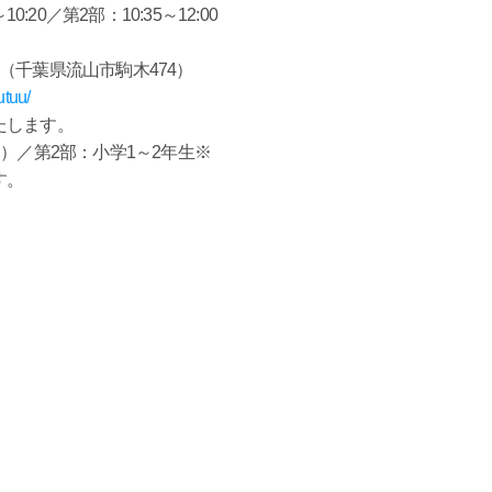
20／第2部：10:35～12:00
千葉県流山市駒木474）
utuu/
たします。
）／第2部：小学1～2年生※
す。