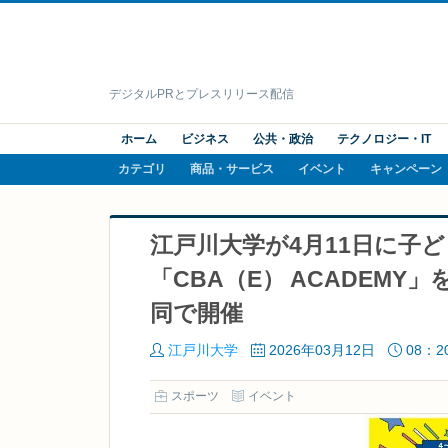
デジタルPRとプレスリリース配信
ホーム
ビジネス
公共・政治
テクノロジー・IT
カテゴリ
商品・サービス
イベント
キャンペーン
江戸川大学が4月11日に子
「CBA（E） ACADEM
同で開催
江戸川大学
2026年03月12日
08：2
スポーツ
イベント