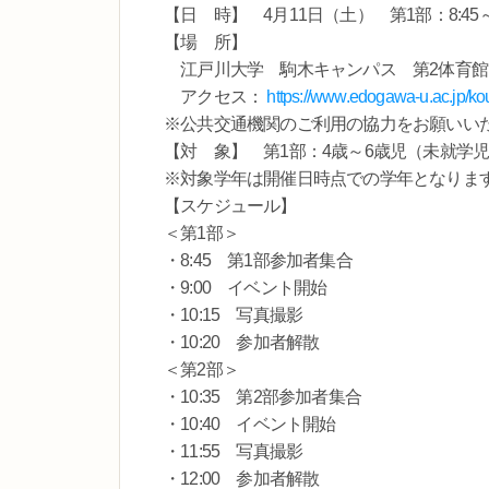
【日 時】 4月11日（土） 第1部：8:45～10:
【場 所】
江戸川大学 駒木キャンパス 第2体育館（
アクセス：
https://www.edogawa-u.ac.jp/ko
※公共交通機関のご利用の協力をお願いい
【対 象】 第1部：4歳～6歳児（未就学児
※対象学年は開催日時点での学年となりま
【スケジュール】
＜第1部＞
・8:45 第1部参加者集合
・9:00 イベント開始
・10:15 写真撮影
・10:20 参加者解散
＜第2部＞
・10:35 第2部参加者集合
・10:40 イベント開始
・11:55 写真撮影
・12:00 参加者解散