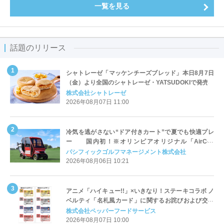
一覧を見る
話題のリリース
シャトレーゼ「マッケンチーズブレッド」本日8月7日
（金）より全国のシャトレーゼ・YATSUDOKIで発売
株式会社シャトレーゼ
2026年08月07日 11:00
冷気を逃がさない“ドア付きカート”で夏でも快適プレ
ー 国内初！※オリンピアオリジナル「AirCon
Cart（エアコンカート）」導入 | ＰＧＭ
パシフィックゴルフマネージメント株式会社
2026年08月06日 10:21
アニメ「ハイキュー!!」×いきなり！ステーキコラボ ノ
ベルティ「名札風カード」に関するお詫びおよび交換
対応についてのご案内
株式会社ペッパーフードサービス
2026年08月07日 10:00