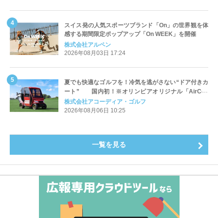
スイス発の人気スポーツブランド「On」の世界観を体
感する期間限定ポップアップ「On WEEK」を開催
株式会社アルペン
2026年08月03日 17:24
夏でも快適なゴルフを！冷気を逃がさない“ドア付きカ
ート” 国内初！※オリンピアオリジナル「AirCon
Cart（エアコンカート）」導入 | アコーディア・ゴ
株式会社アコーディア・ゴルフ
ルフ
2026年08月06日 10:25
一覧を見る