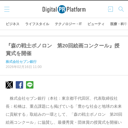
メニ
ログ
検索
ュー
イン
ビジネス
ライフスタイル
テクノロジー・IT
ビューティ
医療・科学
『森の戦士ボノロン 第20回絵画コンクール』授
賞式を開催
株式会社セブン銀行
2026年02月16日 11:00
株式会社セブン銀行（本社：東京都千代田区、代表取締役社
長：松橋は、重点課題にも掲げている「豊かな社会と地球の未来
に貢献する」取組みの一環として、「森の戦士ボノロン 第20回
絵画コンクール」に協賛し、最優秀賞・団体賞の授賞式を開催い