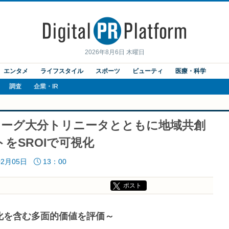
2026年8月6日 木曜日
エンタメ
ライフスタイル
スポーツ
ビューティ
医療・科学
調査
企業・IR
リーグ大分トリニータとともに地域共創
をSROIで可視化
02月05日
13：00
ポスト
変化を含む多面的価値を評価～