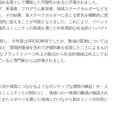
高める場として機能した可能性があると評価されました。
、来場者、プログラム参加者、地域ステークホルダーなどを
た。その結果、各ステークホルダーに生じる変化を横断的に把
造的に捉えることが可能となりました。これにより、イベント
域内コミュニティの形成を通じた中長期的な社会的インパクト
倍に対し、今年度はSROI2.86倍でしたが、数値の変動については
加え、環境的価値を含めて評価対象を拡張したことによるもの
なブランドイメージ向上の観点から社会的価値は向上してお
ていると専門家からは評価されました。
活や成長につながるようなポジティブな感情の喚起）や、人
コミュニティとの関わり）、地域への一体感の醸成が確認され
てきたスポーツを通じた地域とのつながり創出という方向性に
。