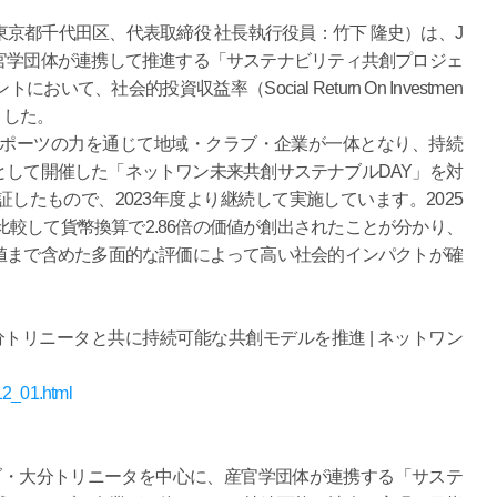
都千代田区、代表取締役 社長執行役員：竹下 隆史）は、J
官学団体が連携して推進する「サステナビリティ共創プロジェ
、社会的投資収益率（Social Return On Investmen
ました。
スポーツの力を通じて地域・クラブ・企業が一体となり、持続
して開催した「ネットワン未来共創サステナブルDAY」を対
したもので、2023年度より継続して実施しています。2025
と比較して貨幣換算で2.86倍の価値が創出されたことが分かり、
値まで含めた多面的な評価によって高い社会的インパクトが確
トリニータと共に持続可能な共創モデルを推進 | ネットワン
12_01.html
・大分トリニータを中心に、産官学団体が連携する「サステ