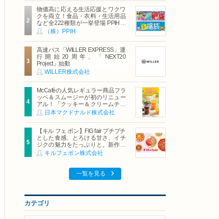
物価高に応える生活応援とワクワ
クを両立！食品・衣料・生活用品
など全222種類が一挙登場 PPIHグ
ループ「夏福袋」＆セール 8月6日
（株）PPIH
(木)より順次スタート
高速バス「WILLER EXPRESS」運
行開始20周年、「NEXT20
Project」始動
WILLER株式会社
McCaféの人気レギュラー商品フラ
ッペ＆スムージーが初のリニュー
アル！「クッキー＆クリームチョ
コフラッペ」「マンゴースムージ
日本マクドナルド株式会社
ー」8月5日（水）から販売開始
【キル フェ ボン】FIG fair プチプチ
とした食感、とろける甘さ、イチ
ジクの魅力をたっぷりと。新作を
含め、イチジク尽くしの全4種が登
キルフェボン株式会社
場8月20日（木）スタート
一覧を見る
カテゴリ