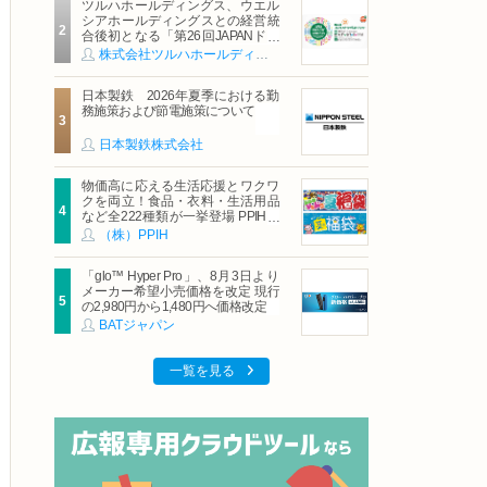
ツルハホールディングス、ウエル
シアホールディングスとの経営統
合後初となる「第26回JAPANドラ
ッグストアショー」に出展
株式会社ツルハホールディングス
日本製鉄 2026年夏季における勤
務施策および節電施策について
日本製鉄株式会社
物価高に応える生活応援とワクワ
クを両立！食品・衣料・生活用品
など全222種類が一挙登場 PPIHグ
ループ「夏福袋」＆セール 8月6日
（株）PPIH
(木)より順次スタート
「glo™ Hyper Pro」、8月3日より
メーカー希望小売価格を改定 現行
の2,980円から1,480円へ価格改定
BATジャパン
一覧を見る