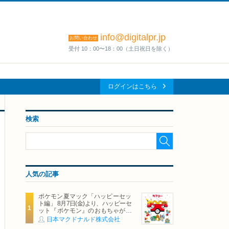
info@digitalpr.jp
お問い合わせ
受付 10：00〜18：00（土日祝日を除く）
ログインはこちら
検索
人気の記事
ポケモン夏マック「ハッピーセッ
ト編」 8月7日(金)より、ハッピーセ
ット『ポケモン』のおもちゃが期
間限定登場
日本マクドナルド株式会社