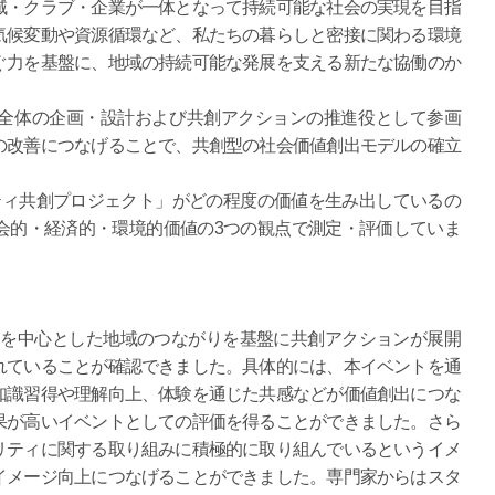
域・クラブ・企業が一体となって持続可能な社会の実現を目指
気候変動や資源循環など、私たちの暮らしと密接に関わる環境
ぐ力を基盤に、地域の持続可能な発展を支える新たな協働のか
全体の企画・設計および共創アクションの推進役として参画
の改善につなげることで、共創型の社会価値創出モデルの確立
リティ共創プロジェクト」がどの程度の価値を生み出しているの
会的・経済的・環境的価値の3つの観点で測定・評価していま
タを中心とした地域のつながりを基盤に共創アクションが展開
れていることが確認できました。具体的には、本イベントを通
知識習得や理解向上、体験を通じた共感などが価値創出につな
果が高いイベントとしての評価を得ることができました。さら
リティに関する取り組みに積極的に取り組んでいるというイメ
イメージ向上につなげることができました。専門家からはスタ