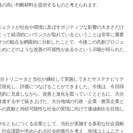
性の高い判断材料を提供するものと考えられます。
ェクトが社会や環境に及ぼすポジティブな影響の大きさだけ
とって経済的にバランスが取れているということは非常に重要
3つの観点を網羅的に分析したことで、今後この共創プロジェ
ためにどのような改善の可能性があるかという示唆が得られた
大分トリニータと当社が継続して実施してきたサステナビリテ
可視化し、評価につなげることができました。今後は、今回得
続的に見直しながら、改善と進化を図っていくとともに、大分
推進する中で築き上げた、大分地域の行政・企業・教育企業と
への貢献と持続可能性な社会の実現に向けて価値創出を目指し
をともにつくる企業として、当社が実施する多彩な社会貢献
、社会課題や求められる社会的責任を考え、地域コミュニティ