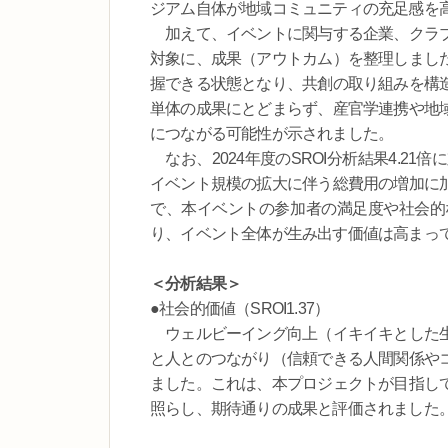
ジアム自体が地域コミュニティの充足感を
加えて、イベントに関与する企業、クラブ
対象に、成果（アウトカム）を整理しまし
握できる状態となり、共創の取り組みを構
単体の成果にとどまらず、産官学連携や地
につながる可能性が示されました。
なお、2024年度のSROI分析結果4.21
イベント規模の拡大に伴う総費用の増加に
で、本イベントの参加者の満足度や社会的
り、イベント全体が生み出す価値は高まっ
＜分析結果＞
●社会的価値（SROI1.37）
ウェルビーイング向上（イキイキとした生
と人とのつながり（信頼できる人間関係や
ました。これは、本プロジェクトが目指し
照らし、期待通りの成果と評価されました