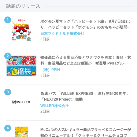
話題のリリース
ポケモン夏マック「ハッピーセット編」 8月7日(金)よ
り、ハッピーセット『ポケモン』のおもちゃが期間限
定登場
日本マクドナルド株式会社
3日前
物価高に応える生活応援とワクワクを両立！食品・衣
料・生活用品など全222種類が一挙登場 PPIHグループ
「夏福袋」＆セール 8月6日(木)より順次スタート
（株）PPIH
3日前
高速バス「WILLER EXPRESS」運行開始20周年、
「NEXT20 Project」始動
WILLER株式会社
2日前
McCaféの人気レギュラー商品フラッペ＆スムージーが
初のリニューアル！「クッキー＆クリームチョコフラ