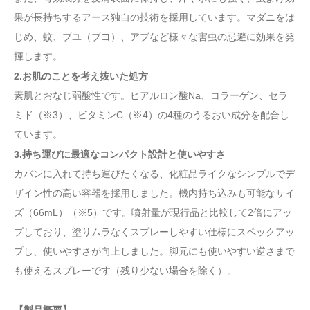
果が長持ちするアース独自の技術を採用しています。マダニをは
じめ、蚊、ブユ（ブヨ）、アブなど様々な害虫の忌避に効果を発
揮します。
2.お肌のことを考え抜いた処方
素肌とおなじ弱酸性です。ヒアルロン酸Na、コラーゲン、セラ
ミド（※3）、ビタミンC（※4）の4種のうるおい成分を配合し
ています。
3.持ち運びに最適なコンパクト設計と使いやすさ
カバンに入れて持ち運びたくなる、化粧品ライクなシンプルでデ
ザイン性の高い容器を採用しました。機内持ち込みも可能なサイ
ズ（66mL）（※5）です。噴射量が現行品と比較して2倍にアッ
プしており、塗りムラなくスプレーしやすい仕様にスペックアッ
プし、使いやすさが向上しました。脚元にも使いやすい逆さまで
も使えるスプレーです（残り少ない場合を除く）。