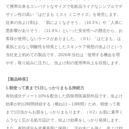
て携帯出来るコンパクトなサイズで化粧品ライクなシンプルでデ
ザイン性の高い『はだまも ミスト ミニサイズ』を発売します。
従来の虫よけ剤は、「肌によくなさそう」（16.3％）や「人体に
悪影響がありそう」（11.9％）といった安全性への懸念から、お
客様が使用しないケースがありました。（※1）「はだまも」は
素肌とおなじ弱酸性を特長としたスキンケア発想の虫よけという
当社史上初めての製品です。2026年当社は「使用する機会を増
やす」取り組みに注力し、虫よけ剤の使用率向上を目指します。
【製品特長】
1.朝使って夜まで1日しっかりまもる持続力
有効成分ディート10%を配合した防除用医薬部外品です。虫よけ
効果が約12時間持続する（概ね11～13時間）ため、朝使って夜
まで1日虫からお肌をしっかりまもります。（※2）お肌に素早く
ムラなく広がる処方設計で、虫よけ効果をしっかり発揮します。
また、有効成分を皮膚表面に保持し、汗や水にも強く、虫よけ効