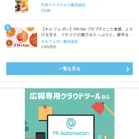
ッペ」「マンゴースムージー」8月5日（水）から販売
日本マクドナルド株式会社
開始
2日前
【キル フェ ボン】FIG fair プチプチとした食感、とろ
ける甘さ、イチジクの魅力をたっぷりと。新作を含
め、イチジク尽くしの全4種が登場8月20日（木）スタ
キルフェボン株式会社
ート
23時間前
一覧を見る