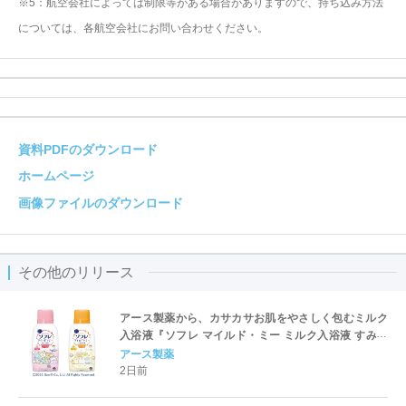
※5：航空会社によっては制限等がある場合がありますので、持ち込み方法
については、各航空会社にお問い合わせください。
資料PDFのダウンロード
ホームページ
画像ファイルのダウンロード
その他のリリース
アース製薬から、カサカサお肌をやさしく包むミルク
入浴液『ソフレ マイルド・ミー ミルク入浴液 すみっ
コぐらしデザイン』を数量限定で新発売
アース製薬
2日前