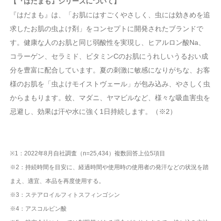
【『はだまも』シリーズについて】
『はだまも』は、「お肌にはすごくやさしく、虫には効きめを追
求したお肌の虫よけ剤」をコンセプトに開発されたブランドで
す。健康な人のお肌と同じ弱酸性を実現し、ヒアルロン酸Na、
コラーゲン、セラミド、ビタミンCのお肌にうれしいうるおい成
分を豊富に配合しています。夏の刺激に敏感になりがちな、お客
様のお肌を「虫よけモイストヴェール」が包み込み、やさしく虫
からまもります。蚊、マダニ、ヤマビルなど、様々な吸血害虫を
忌避し、効果は汗や水に強く1日持続します。（※2）
※1：2022年8月自社調査（n=25,434）複数回答上位5項目
※2：持続時間を目安に、経過時間や使用時の使用者の発汗などの状況を踏
まえ、適宜、本品を再度使用する。
※3：ステアロイルフィトスフィンゴシン
※4：アスコルビン酸