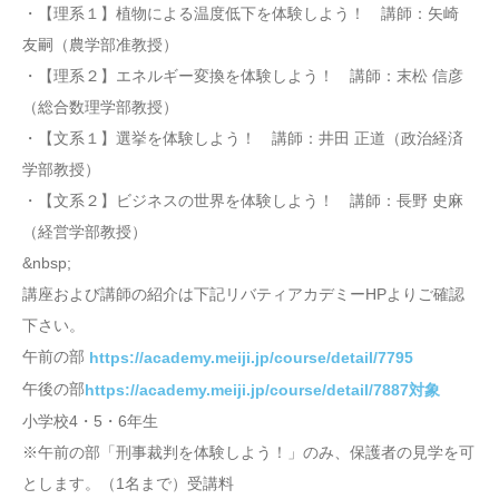
・【理系１】植物による温度低下を体験しよう！ 講師：矢崎
友嗣（農学部准教授）
・【理系２】エネルギー変換を体験しよう！ 講師：末松 信彦
（総合数理学部教授）
・【文系１】選挙を体験しよう！ 講師：井田 正道（政治経済
学部教授）
・【文系２】ビジネスの世界を体験しよう！ 講師：長野 史麻
（経営学部教授）
&nbsp;
講座および講師の紹介は下記リバティアカデミーHPよりご確認
下さい。
午前の部
https://academy.meiji.jp/course/detail/7795
午後の部
https://academy.meiji.jp/course/detail/7887対象
小学校4・5・6年生
※午前の部「刑事裁判を体験しよう！」のみ、保護者の見学を可
とします。（1名まで）受講料