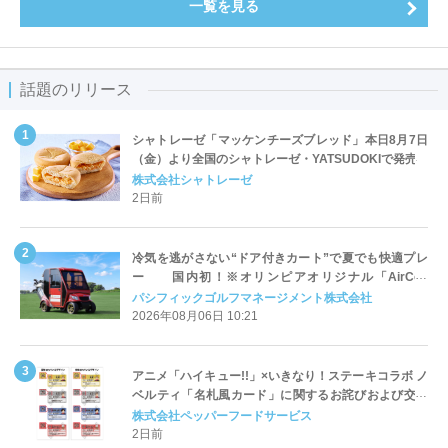
一覧を見る
話題のリリース
シャトレーゼ「マッケンチーズブレッド」本日8月7日
（金）より全国のシャトレーゼ・YATSUDOKIで発売
株式会社シャトレーゼ
2日前
冷気を逃がさない“ドア付きカート”で夏でも快適プレ
ー 国内初！※オリンピアオリジナル「AirCon
Cart（エアコンカート）」導入 | ＰＧＭ
パシフィックゴルフマネージメント株式会社
2026年08月06日 10:21
アニメ「ハイキュー!!」×いきなり！ステーキコラボ ノ
ベルティ「名札風カード」に関するお詫びおよび交換
対応についてのご案内
株式会社ペッパーフードサービス
2日前