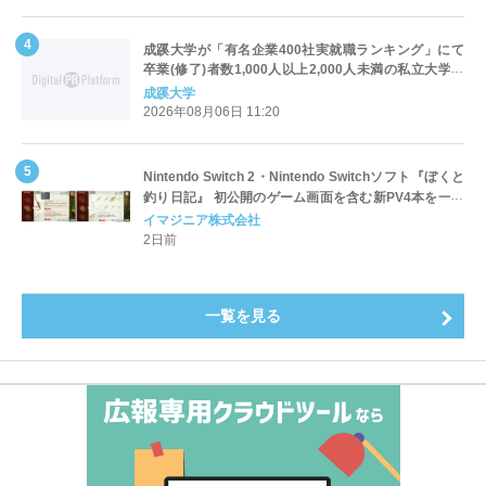
成蹊大学が「有名企業400社実就職ランキング」にて
卒業(修了)者数1,000人以上2,000人未満の私立大学で
全国第1位を獲得！～実就職率は26.5%（前年比＋
成蹊大学
4.3pt）に伸長、東京の私立大学でも10位にランクイン
2026年08月06日 11:20
～
Nintendo Switch 2・Nintendo Switchソフト『ぼくと
釣り日記』 初公開のゲーム画面を含む新PV4本を一挙
公開！
イマジニア株式会社
2日前
一覧を見る