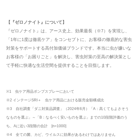
【『ゼロノナイト』について】
『ゼロノナイト』は、アース史上、効果最長（※7）を実現し、
「1年に1度は徹底ケア」をコンセプトに、お客様の徹底的な害虫
対策をサポートする高付加価値ブランドです。本当に虫が嫌いな
お客様の「お困りごと」を解決し、害虫対策の至高の解決策とし
て手軽に快適な生活空間を提供することを目指します。
※1 虫ケア用品ポンプスプレーにおいて
※2 インテージSRI＋ 虫ケア用品における販売金額構成比
※3 自社調査「ダニ対策品調査」（2024年6月）「A：高くてもよさそう
なものを選ぶ」～「B：なるべく安いものを選ぶ」までの10段階評価のう
ち、Aに近い3段階の合計 [n=1000]
※4 全ての菌、カビ、ウイルスに効果があるわけではありません