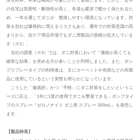
境を好み、本来は梅雨から夏にかけて繁殖します。しかし、近年
の住宅は気密性・断熱性が高く、冬場も暖房で暖かく保たれるた
め、一年を通じてダニが 繁殖しやすい環境となっています。対
策を怠れば爆発的に増えるリスクもあり、通年での対策意識の高
まりから、虫ケア用品市場でもダニ用製品の規模が拡大していま
す（※2）。
当社の調査（※3）では、ダニ対策において「価格が高くても
確実な効果」を求める方が多いことが判明しました。また、ポン
プスプレータイプの利用者は、主にカーペットや布団などの布製
品に使用しているという実態も明らかになっています。
こうした「徹底的」かつ「手軽」にダニ対策をしたいというニ
ーズに応え、「1年に1度の使用でダニを撃退できる」ポンプタイ
プのスプレー『ゼロノナイト ダニ用 スプレー 300mL』を発売し
ます。
【製品特長】