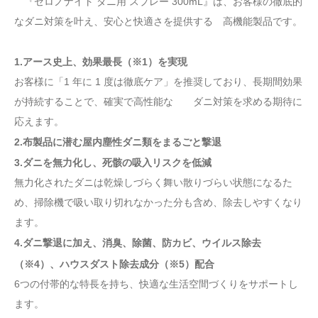
『ゼロノナイト ダニ用 スプレー 300mL』は、お客様の徹底的
なダニ対策を叶え、安心と快適さを提供する 高機能製品です。
1.アース史上、効果最長（※1）を実現
お客様に「1 年に 1 度は徹底ケア」を推奨しており、長期間効果
が持続することで、確実で高性能な ダニ対策を求める期待に
応えます。
2.布製品に潜む屋内塵性ダニ類をまるごと撃退
3.ダニを無力化し、死骸の吸入リスクを低減
無力化されたダニは乾燥しづらく舞い散りづらい状態になるた
め、掃除機で吸い取り切れなかった分も含め、除去しやすくなり
ます。
4.ダニ撃退に加え、消臭、除菌、防カビ、ウイルス除去
（※4）、ハウスダスト除去成分（※5）配合
6つの付帯的な特長を持ち、快適な生活空間づくりをサポートし
ます。