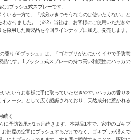
軽な1プッシュ式スプレーです。
くいる一方で、「成分がきつそうなものは使いたくない」と
らわかりました。（
※2）
当社は、お客様にご使用いただきや
りを採用した新製品を今回ラインナップに加え、発売します。
カの香り 60プッシュ』は、「ゴキブリがとにかくイヤで予防意
製品です。1プッシュ式スプレーの持つ高い利便性にハッカの
たいというお客様に手に取っていただきやすいハッカの香りを
くイメージ」として広く認識されており、天然成分に惹かれる
月続く
らに予防効果が1ヵ月続きます。本製品1本で、家中のゴキブ
。お部屋の空間にプッシュするだけでなく、ゴキブリが潜んで
間」にもプッシュできます。すき間に噴射することで、駆除に