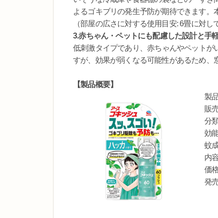
よるゴキブリの発生予防が期待できます。本品
（部屋の広さに対する使用目安: 6畳に対し
3.赤ちゃん・ペットにも配慮した設計と手
低刺激タイプであり、赤ちゃんやペットが
すが、効果が弱くなる可能性があるため、
【製品概要】
製品
販売
分
効
蚊
内容
価
発売