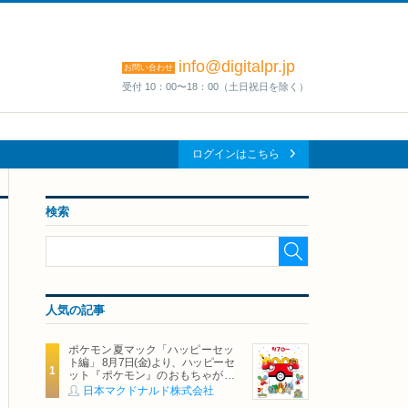
info@digitalpr.jp
お問い合わせ
受付 10：00〜18：00（土日祝日を除く）
ログインはこちら
検索
人気の記事
ポケモン夏マック「ハッピーセッ
ト編」 8月7日(金)より、ハッピーセ
ット『ポケモン』のおもちゃが期
間限定登場
日本マクドナルド株式会社