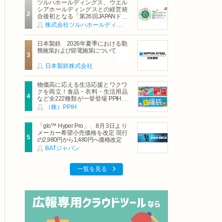
ツルハホールディングス、ウエル
シアホールディングスとの経営統
合後初となる「第26回JAPANドラ
ッグストアショー」に出展
株式会社ツルハホールディングス
日本製鉄 2026年夏季における勤
務施策および節電施策について
日本製鉄株式会社
物価高に応える生活応援とワクワ
クを両立！食品・衣料・生活用品
など全222種類が一挙登場 PPIHグ
ループ「夏福袋」＆セール 8月6日
（株）PPIH
(木)より順次スタート
「glo™ Hyper Pro」、8月3日より
メーカー希望小売価格を改定 現行
の2,980円から1,480円へ価格改定
BATジャパン
一覧を見る