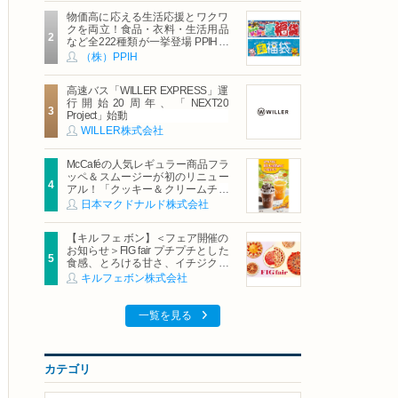
物価高に応える生活応援とワクワ
クを両立！食品・衣料・生活用品
など全222種類が一挙登場 PPIHグ
ループ「夏福袋」＆セール 8月6日
（株）PPIH
(木)より順次スタート
高速バス「WILLER EXPRESS」運
行開始20周年、「NEXT20
Project」始動
WILLER株式会社
McCaféの人気レギュラー商品フラ
ッペ＆スムージーが初のリニュー
アル！「クッキー＆クリームチョ
コフラッペ」「マンゴースムージ
日本マクドナルド株式会社
ー」8月5日（水）から販売開始
【キル フェ ボン】＜フェア開催の
お知らせ＞FIG fair プチプチとした
食感、とろける甘さ、イチジクの
魅力をたっぷりと。新作を含め、
キルフェボン株式会社
イチジク尽くしの全4種が登場8月
20日（木）スタート
一覧を見る
カテゴリ