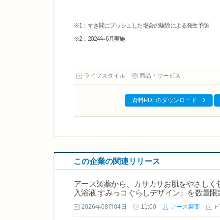
※1：すき間にプッシュした場合の駆除による発生予防
※2：2024年6月実施
ライフスタイル
商品・サービス
資料PDFのダウンロード
この企業の関連リリース
アース製薬から、カサカサお肌をやさしく包
入浴液 すみっコぐらしデザイン』を数量限
2026年08月04日
11:00
アース製薬
ビ