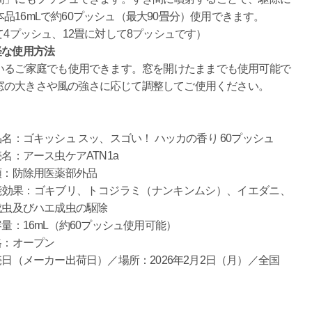
16mLで約60プッシュ（最大90畳分）使用できます。
て4プッシュ、12畳に対して8プッシュです）
軽な使用方法
いるご家庭でも使用できます。窓を開けたままでも使用可能で
窓の大きさや風の強さに応じて調整してご使用ください。
名：ゴキッシュ スッ、スゴい！ ハッカの香り 60プッシュ
名：アース虫ケアATN1a
類：防除用医薬部外品
能効果：ゴキブリ、トコジラミ（ナンキンムシ）、イエダニ、
成虫及びハエ成虫の駆除
量：16mL（約60プッシュ使用可能）
格：オープン
日（メーカー出荷日）／場所：2026年2月2日（月）／全国