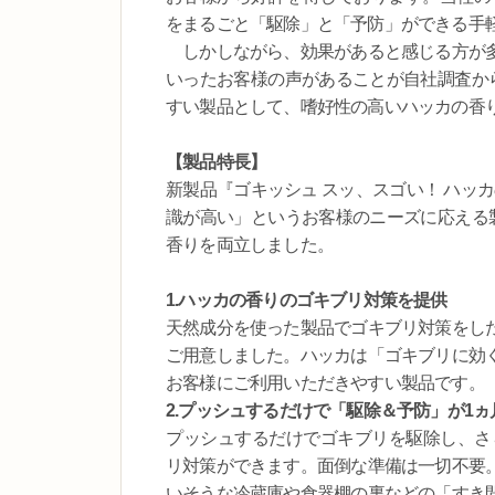
をまるごと「駆除」と「予防」ができる手
しかしながら、効果があると感じる方が多
いったお客様の声があることが自社調査か
すい製品として、嗜好性の高いハッカの香
【製品特長】
新製品『ゴキッシュ スッ、スゴい！ ハッ
識が高い」というお客様のニーズに応える
香りを両立しました。
1.ハッカの香りのゴキブリ対策を提供
天然成分を使った製品でゴキブリ対策をし
ご用意しました。ハッカは「ゴキブリに効
お客様にご利用いただきやすい製品です。
2.プッシュするだけで「駆除＆予防」が1ヵ
プッシュするだけでゴキブリを駆除し、さ
リ対策ができます。面倒な準備は一切不要
いそうな冷蔵庫や食器棚の裏などの「すき