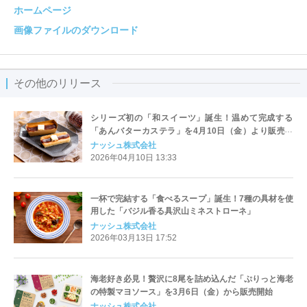
ホームページ
画像ファイルのダウンロード
その他のリリース
シリーズ初の「和スイーツ」誕生！温めて完成する
「あんバターカステラ」を4月10日（金）より販売開
始
ナッシュ株式会社
2026年04月10日 13:33
一杯で完結する「食べるスープ」誕生！7種の具材を使
用した「バジル香る具沢山ミネストローネ」
ナッシュ株式会社
2026年03月13日 17:52
海老好き必見！贅沢に8尾を詰め込んだ「ぷりっと海老
の特製マヨソース」を3月6日（金）から販売開始
ナッシュ株式会社