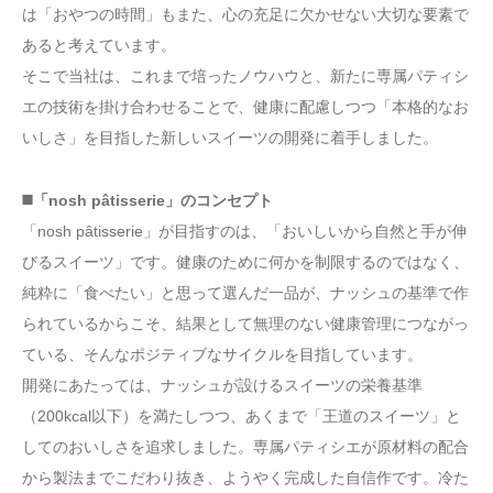
は「おやつの時間」もまた、心の充足に欠かせない大切な要素で
あると考えています。
そこで当社は、これまで培ったノウハウと、新たに専属パティシ
エの技術を掛け合わせることで、健康に配慮しつつ「本格的なお
いしさ」を目指した新しいスイーツの開発に着手しました。
◼️「nosh pâtisserie」のコンセプト
「nosh pâtisserie」が目指すのは、「おいしいから自然と手が伸
びるスイーツ」です。健康のために何かを制限するのではなく、
純粋に「食べたい」と思って選んだ一品が、ナッシュの基準で作
られているからこそ、結果として無理のない健康管理につながっ
ている、そんなポジティブなサイクルを目指しています。
開発にあたっては、ナッシュが設けるスイーツの栄養基準
（200kcal以下）を満たしつつ、あくまで「王道のスイーツ」と
してのおいしさを追求しました。専属パティシエが原材料の配合
から製法までこだわり抜き、ようやく完成した自信作です。冷た