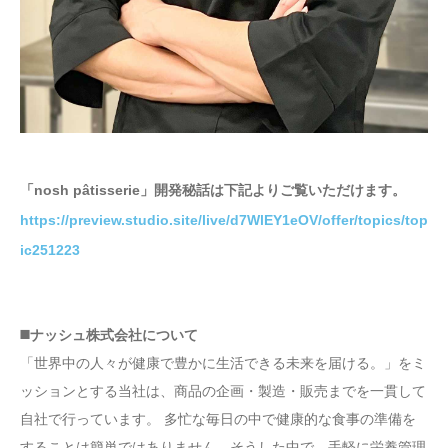
「nosh pâtisserie」開発秘話は下記よりご覧いただけます。
https://preview.studio.site/live/d7WlEY1eOV/offer/topics/top
ic251223
◼️ナッシュ株式会社について
「世界中の人々が健康で豊かに生活できる未来を届ける。」をミ
ッションとする当社は、商品の企画・製造・販売までを一貫して
自社で行っています。 多忙な毎日の中で健康的な食事の準備を
することは簡単ではありません。そうした中で、手軽に栄養管理