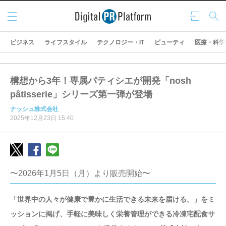
メニ
ログ
検索
ュー
イン
ビジネス
ライフスタイル
テクノロジー・IT
ビューティ
医療・科学
構想から3年！専属パティシエが開発「nosh
pâtisserie」シリーズ第一弾が登場
ナッシュ株式会社
2025年12月23日 15:40
〜2026年1月5日（月）より販売開始〜
「世界中の人々が健康で豊かに生活できる未来を届ける。」をミ
ッションに掲げ、手軽に美味しく栄養管理ができる冷凍宅配食サ