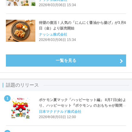
2026年03月06日 15:34
待望の復活！人気の「にんにく醤油から揚げ」が3月6
日（金）より販売開始
ナッシュ株式会社
2026年03月06日 15:34
一覧を見る
話題のリリース
ポケモン夏マック「ハッピーセット編」 8月7日(金)よ
り、ハッピーセット『ポケモン』のおもちゃが期間限
定登場
日本マクドナルド株式会社
2026年08月03日 12:00