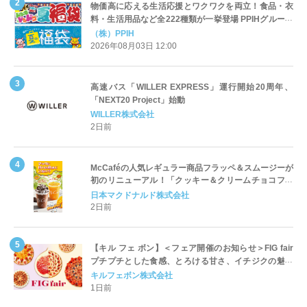
物価高に応える生活応援とワクワクを両立！食品・衣
料・生活用品など全222種類が一挙登場 PPIHグループ
「夏福袋」＆セール 8月6日(木)より順次スタート
（株）PPIH
2026年08月03日 12:00
高速バス「WILLER EXPRESS」運行開始20周年、
「NEXT20 Project」始動
WILLER株式会社
2日前
McCaféの人気レギュラー商品フラッペ＆スムージーが
初のリニューアル！「クッキー＆クリームチョコフラ
ッペ」「マンゴースムージー」8月5日（水）から販売
日本マクドナルド株式会社
開始
2日前
【キル フェ ボン】＜フェア開催のお知らせ＞FIG fair
プチプチとした食感、とろける甘さ、イチジクの魅力
をたっぷりと。新作を含め、イチジク尽くしの全4種が
キルフェボン株式会社
登場8月20日（木）スタート
1日前