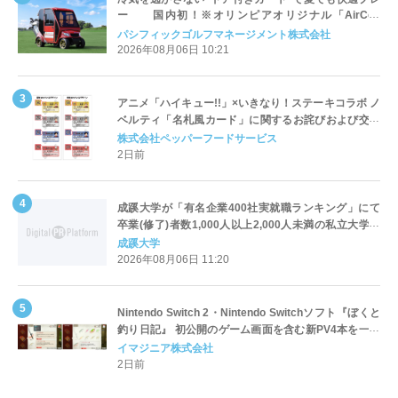
ー 国内初！※オリンピアオリジナル「AirCon
Cart（エアコンカート）」導入 | ＰＧＭ
パシフィックゴルフマネージメント株式会社
2026年08月06日 10:21
アニメ「ハイキュー!!」×いきなり！ステーキコラボ ノ
ベルティ「名札風カード」に関するお詫びおよび交換
対応についてのご案内
株式会社ペッパーフードサービス
2日前
成蹊大学が「有名企業400社実就職ランキング」にて
卒業(修了)者数1,000人以上2,000人未満の私立大学で
全国第1位を獲得！～実就職率は26.5%（前年比＋
成蹊大学
4.3pt）に伸長、東京の私立大学でも10位にランクイン
2026年08月06日 11:20
～
Nintendo Switch 2・Nintendo Switchソフト『ぼくと
釣り日記』 初公開のゲーム画面を含む新PV4本を一挙
公開！
イマジニア株式会社
2日前