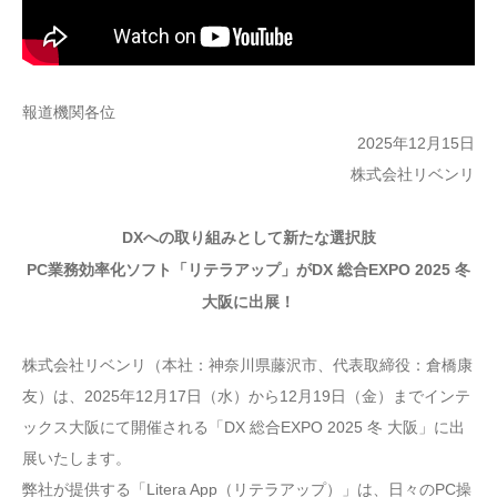
報道機関各位
2025年12月15日
株式会社リベンリ
DXへの取り組みとして新たな選択肢
PC業務効率化ソフト「リテラアップ」がDX 総合EXPO 2025 冬
大阪に出展！
株式会社リベンリ（本社：神奈川県藤沢市、代表取締役：倉橋康
友）は、2025年12月17日（水）から12月19日（金）までインテ
ックス大阪にて開催される「DX 総合EXPO 2025 冬 大阪」に出
展いたします。
弊社が提供する「Litera App（リテラアップ）」は、日々のPC操