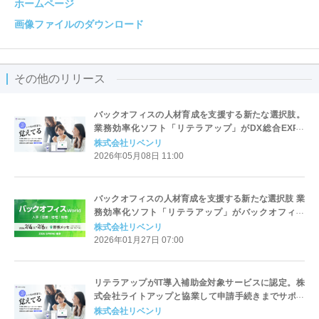
ホームページ
画像ファイルのダウンロード
その他のリリース
バックオフィスの人材育成を支援する新たな選択肢。
業務効率化ソフト「リテラアップ」がDX総合EXPO
2026 春 大阪に出展！
株式会社リベンリ
2026年05月08日 11:00
バックオフィスの人材育成を支援する新たな選択肢 業
務効率化ソフト「リテラアップ」がバックオフィス
World 2026 春 東京に出展！
株式会社リベンリ
2026年01月27日 07:00
リテラアップがIT導入補助金対象サービスに認定。株
式会社ライトアップと協業して申請手続きまでサポー
ト
株式会社リベンリ