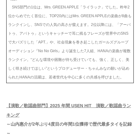
SNS部門の1位は、Mrs. GREEN APPLE「ライラック」でした。昨年2
位からめでたく首位に、TOP20内にはMrs. GREEN APPLEの楽曲が8曲も
ランクインし、SNSでの人気の高さが窺えます。2位以降には、「アーパ
トゥ、アパトゥ」というキャッチーで耳に残るフレーズが世界中のSNS
で大バズリした「APT.」や、社会現象を巻き起こしたガールズグループ
オーディション『No No Girls』より誕生した7人組、HANAの楽曲が複数
ランクイン。“どんな環境や困難が待ち受けていても、強く、正しく、美
しく咲き続けてほしい”というプロデューサー・ちゃんみなの願いが込め
られたHANAの活躍は、若者世代を中心に多くの共感を呼びました。
【演歌／歌謡曲部門】2025 年間 USEN HIT 演歌／歌謡曲ラン
キング
～山内惠介が2年ぶり4度目の年間1位獲得で歴代最多タイを記録
～