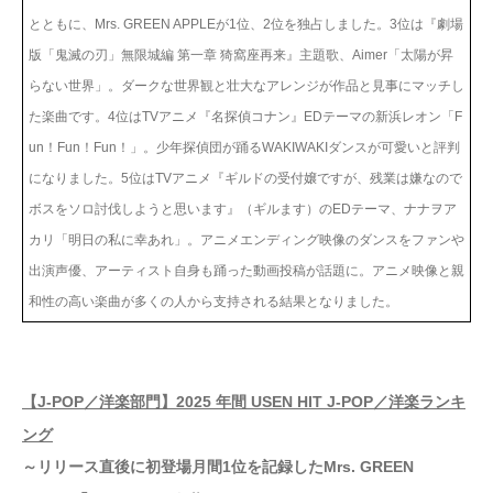
とともに、Mrs. GREEN APPLEが1位、2位を独占しました。3位は『劇場
版「鬼滅の刃」無限城編 第一章 猗窩座再来』主題歌、Aimer「太陽が昇
らない世界」。ダークな世界観と壮大なアレンジが作品と見事にマッチし
た楽曲です。4位はTVアニメ『名探偵コナン』EDテーマの新浜レオン「F
un！Fun！Fun！」。少年探偵団が踊るWAKIWAKIダンスが可愛いと評判
になりました。5位はTVアニメ『ギルドの受付嬢ですが、残業は嫌なので
ボスをソロ討伐しようと思います』（ギルます）のEDテーマ、ナナヲア
カリ「明日の私に幸あれ」。アニメエンディング映像のダンスをファンや
出演声優、アーティスト自身も踊った動画投稿が話題に。アニメ映像と親
和性の高い楽曲が多くの人から支持される結果となりました。
【J-POP／洋楽部門】2025 年間 USEN HIT J-POP／洋楽ランキ
ング
～リリース直後に初登場月間1位を記録したMrs. GREEN