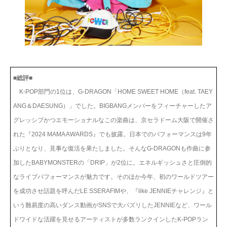
■総評■
K-POP部門の1位は、G-DRAGON「HOME SWEET HOME（feat. TAEY
ANG＆DAESUNG）」でした。BIGBANGメンバーをフィーチャーしたア
グレッシブかつエモーショナルなこの楽曲は、京セラドーム大阪で開催さ
れた『2024 MAMA AWARDS』でも披露。日本でのパフォーマンスは9年
ぶりとなり、見事な復活を果たしました。そんなG-DRAGONも作曲に参
加したBABYMONSTERの「DRIP」が2位に。エネルギッシュさと圧倒的
なライブパフォーマンスが魅力です。そのほか今年、初のワールドツアー
を成功させ話題を呼んだLE SSERAFIMや、『like JENNIEチャレンジ』と
いう難易度の高いダンス動画がSNSで大バズリしたJENNIEなど、ワール
ドワイドな活躍を見せるアーティストが多数ランクインしたK-POPラン