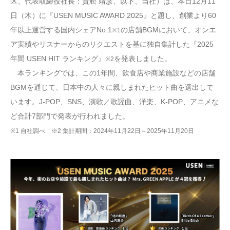
区、代表取締役社長：貴舩 靖彦、以下、当社）は、本日12月11
日（木）に『USEN MUSIC AWARD 2025』と題し、創業より60
年以上運営する国内シェアNo.1
の店舗BGMにおいて、オンエ
※1
ア実績やリスナーからのリクエストを基に独自集計した『2025
年間 USEN HIT ランキング』
を発表しました。
※2
本ランキングでは、この1年間、飲食店や商業施設などの店舗
BGMを通じて、日本中の人々に親しまれたヒット曲を選出して
います。J-POP、SNS、演歌／歌謡曲、洋楽、K-POP、アニメな
ど合計7部門で発表が行われました。
※1 自社調べ ※2 集計期間：2024年11月22日～2025年11月20日