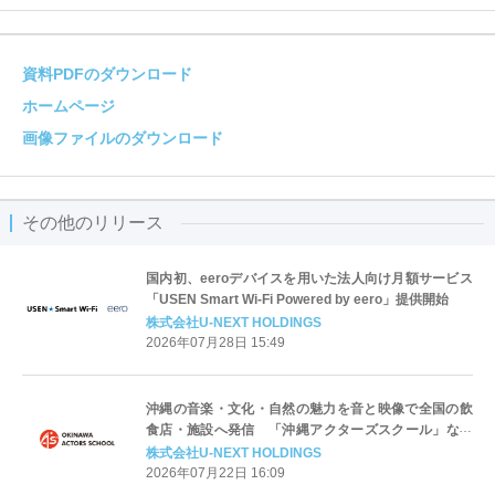
資料PDFのダウンロード
ホームページ
画像ファイルのダウンロード
その他のリリース
国内初、eeroデバイスを用いた法人向け月額サービス
「USEN Smart Wi-Fi Powered by eero」提供開始
株式会社U-NEXT HOLDINGS
2026年07月28日 15:49
沖縄の音楽・文化・自然の魅力を音と映像で全国の飲
食店・施設へ発信 「沖縄アクターズスクール」など
沖縄系チャンネルを拡充し地域活性化とアーティスト
株式会社U-NEXT HOLDINGS
を支援
2026年07月22日 16:09