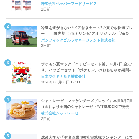
対応についてのご案内
株式会社ペッパーフードサービス
2日前
冷気を逃がさない“ドア付きカート”で夏でも快適プレ
ー 国内初！※オリンピアオリジナル「AirCon
Cart（エアコンカート）」導入 | ＰＧＭ
パシフィックゴルフマネージメント株式会社
3日前
ポケモン夏マック「ハッピーセット編」 8月7日(金)よ
り、ハッピーセット『ポケモン』のおもちゃが期間限
定登場
日本マクドナルド株式会社
2026年08月03日 12:00
シャトレーゼ「マッケンチーズブレッド」本日8月7日
（金）より全国のシャトレーゼ・YATSUDOKIで発売
株式会社シャトレーゼ
2日前
成蹊大学が「有名企業400社実就職ランキング」にて