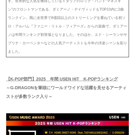
す。世界的な人気を獲得しているイタリアのロック・バンド“マネスキ
ン”のフロントマンである、ダミアーノ・デイヴィッドもTOP10内に2曲
ランクイン。既に全世界で8億回以上のストリーミングを重ねている初ソ
ロ・アルバム『ファニー・リトル・フィアーズ』からの楽曲で、ダミアー
ノは年間ランキング初登場となりました。そのほか、エド・シーランやサ
ブリナ・カーペンターなどの人気アーティストも今年の洋楽シーンを彩り
ました。
【K-POP部門】2025 年間 USEN HIT K-POPランキング
～G-DRAGONを筆頭にワールドワイドな活躍を見せるアーティ
ストが多数ランク入り～