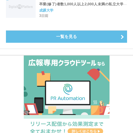
卒業(修了)者数1,000人以上2,000人未満の私立大学で
全国第1位を獲得！～実就職率は26.5%（前年比＋
成蹊大学
4.3pt）に伸長、東京の私立大学でも10位にランクイン
3日前
～
一覧を見る