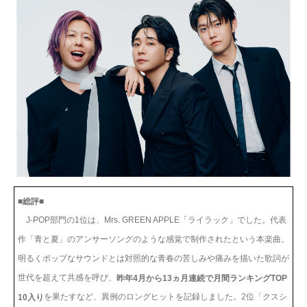
■総評■
J-POP部門の1位は、Mrs. GREEN APPLE「ライラック」でした。代表
作「青と夏」のアンサーソングのような感覚で制作されたという本楽曲。
明るくポップなサウンドとは対照的な青春の苦しみや痛みを描いた歌詞が
世代を超えて共感を呼び、
昨年4月から13ヵ月連続で月間ランキングTOP
を果たすなど、異例のロングヒットを記録しました。2位「クスシ
10入り