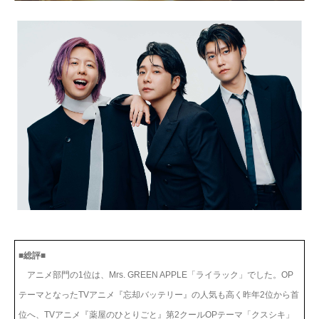
■総評■
アニメ部門の1位は、Mrs. GREEN APPLE「ライラック」でした。OP
テーマとなったTVアニメ『忘却バッテリー』の人気も高く昨年2位から首
位へ、TVアニメ『薬屋のひとりごと』第2クールOPテーマ「クスシキ」