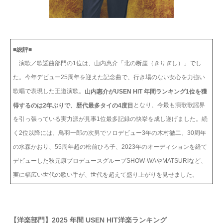
■総評■
演歌／歌謡曲部門の1位は、山内惠介「北の断崖（きりぎし）」でし
た。今年デビュー25周年を迎えた記念曲で、行き場のない女心を力強い
歌唱で表現した王道演歌。
山内惠介がUSEN HIT 年間ランキング1位を獲
となり、今最も演歌歌謡界
得するのは2年ぶりで、歴代最多タイの4度目
を引っ張っている実力派が見事1位最多記録の快挙を成し遂げました。続
く2位以降には、鳥羽一郎の次男でソロデビュー3年の木村徹二、30周年
の水森かおり、55周年超の松前ひろ子、2023年のオーディションを経て
デビューした秋元康プロデュースグループSHOW-WAやMATSURIなど、
実に幅広い世代の歌い手が、世代を超えて盛り上がりを見せました。
【洋楽部門】2025 年間 USEN HIT洋楽ランキング