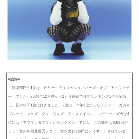
■総評■
洋楽部門の1位は、ビリー・アイリッシュ「バーズ・オブ・ア・フェザ
ー」でした。2024年12月度から2ヵ月連続で月間ランキング1位を記録
し、見事年間1位に輝きました。2位は、昨年9位だったレディー・ガガ＆
ブルーノ・マーズ「ダイ・ウィズ・ア・スマイル」。レディー・ガガは4
位にも「アブラカダブラ」がランクインしており、この楽曲は第68回グ
ラミー賞の年間最優秀レコード賞を含む3部門にノミネートされていま