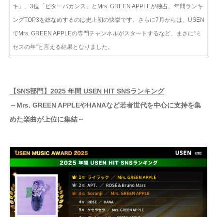
キ」、3位「ビターバカンス」とMrs. GREEN APPLEが独占。年間ランキ
ングTOP3を総なめするのは史上初の快挙です。さらに7月からは、USEN
でMrs. GREEN APPLEの専門チャンネルがスタートするなど、まさに“ミ
セスの年”と言える結果となりました。
【SNS部門】2025 年間 USEN HIT SNSランキング
～Mrs. GREEN APPLEやHANAなど若者世代を中心に支持を集
めた楽曲が上位に集結～