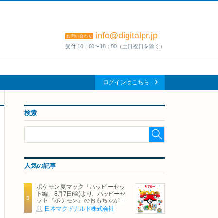
info@digitalpr.jp
お問い合わせ
受付 10：00〜18：00（土日祝日を除く）
ログインはこちら
検索
人気の記事
ポケモン夏マック「ハッピーセッ
ト編」 8月7日(金)より、ハッピーセ
ット『ポケモン』のおもちゃが期
間限定登場
日本マクドナルド株式会社