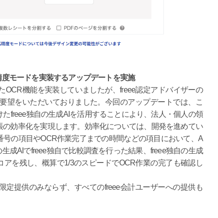
高精度モードを実装するアップデートを実施
たOCR機能を実装していましたが、freee認定アドバイザーの
ご要望をいただいておりました。今回のアップデートでは、こ
freee独自の生成AIを活用することにより、法人・個人の領
帳の効率化を実現します。効率化については、開発を進めてい
号の項目やOCR作業完了までの時間などの項目において、A
の生成AIでfreee独自で比較調査を行った結果、freee独自の生成
コアを残し、概算で1/3のスピードでOCR作業の完了も確認し
ー限定提供のみならず、すべてのfreee会計ユーザーへの提供も