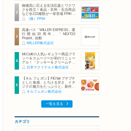
物価高に応える生活応援とワクワ
クを両立！食品・衣料・生活用品
など全222種類が一挙登場 PPIHグ
ループ「夏福袋」＆セール 8月6日
（株）PPIH
(木)より順次スタート
高速バス「WILLER EXPRESS」運
行開始20周年、「NEXT20
Project」始動
WILLER株式会社
McCaféの人気レギュラー商品フラ
ッペ＆スムージーが初のリニュー
アル！「クッキー＆クリームチョ
コフラッペ」「マンゴースムージ
日本マクドナルド株式会社
ー」8月5日（水）から販売開始
【キル フェ ボン】FIG fair プチプチ
とした食感、とろける甘さ、イチ
ジクの魅力をたっぷりと。新作を
含め、イチジク尽くしの全4種が登
キルフェボン株式会社
場8月20日（木）スタート
一覧を見る
カテゴリ