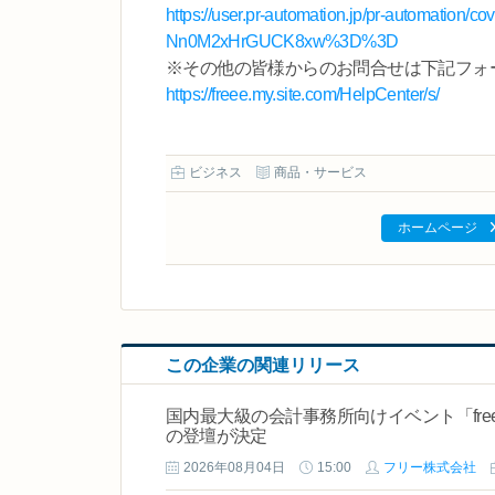
https://user.pr-automation.jp/pr-automation/
Nn0M2xHrGUCK8xw%3D%3D
※その他の皆様からのお問合せは下記フォ
https://freee.my.site.com/HelpCenter/s/
ビジネス
商品・サービス
ホームページ
この企業の関連リリース
国内最大級の会計事務所向けイベント「freee Adv
の登壇が決定
2026年08月04日
15:00
フリー株式会社