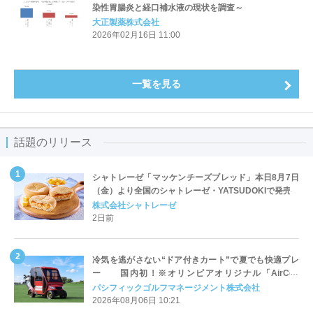
染性胃腸炎と経口補水液の現状を調査～
大正製薬株式会社
2026年02月16日 11:00
一覧を見る
話題のリリース
シャトレーゼ「マッケンチーズブレッド」本日8月7日
（金）より全国のシャトレーゼ・YATSUDOKIで発売
株式会社シャトレーゼ
2日前
冷気を逃がさない“ドア付きカート”で夏でも快適プレ
ー 国内初！※オリンピアオリジナル「AirCon
Cart（エアコンカート）」導入 | ＰＧＭ
パシフィックゴルフマネージメント株式会社
2026年08月06日 10:21