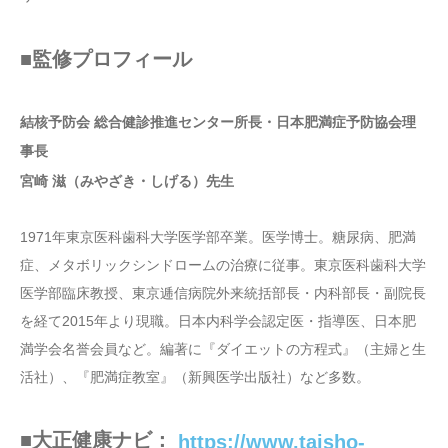
■監修プロフィール
結核予防会 総合健診推進センター所長・日本肥満症予防協会理
事長
宮崎 滋（みやざき・しげる）先生
1971年東京医科歯科大学医学部卒業。医学博士。糖尿病、肥満
症、メタボリックシンドロームの治療に従事。東京医科歯科大学
医学部臨床教授、東京逓信病院外来統括部長・内科部長・副院長
を経て2015年より現職。日本内科学会認定医・指導医、日本肥
満学会名誉会員など。編著に『ダイエットの方程式』（主婦と生
活社）、『肥満症教室』（新興医学出版社）など多数。
■大正健康ナビ：
https://www.taisho-