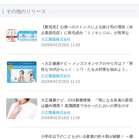
その他のリリース
【新知見】心身へのストレスによる抜け毛の増加（休
止期脱毛症）に発毛成分「ミノキシジル」が有用な可
能性を見出す
大正製薬株式会社
2026年02月26日 11:00
＜大正健康ナビ＞ メンズスキンケアのやり方は？「男
性も30代からシミ・シワ・たるみ対策を始めよう」を
新着公開！
大正製薬株式会社
2026年02月25日 11:13
大正健康ナビ、2/18新着情報 「気になる体臭の原因
は腸内環境？ 意識調査で分かったにおいの男女のギャ
ップとは？」を公開！
大正製薬株式会社
2026年02月18日 11:00
小学生以下のこどもがいる家庭の約４割が経験！ ～感