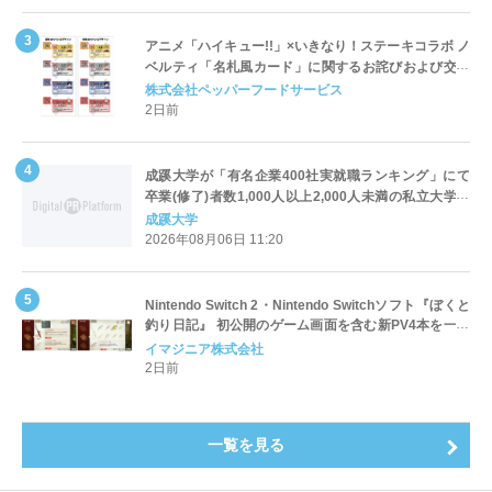
アニメ「ハイキュー!!」×いきなり！ステーキコラボ ノ
ベルティ「名札風カード」に関するお詫びおよび交換
対応についてのご案内
株式会社ペッパーフードサービス
2日前
成蹊大学が「有名企業400社実就職ランキング」にて
卒業(修了)者数1,000人以上2,000人未満の私立大学で
全国第1位を獲得！～実就職率は26.5%（前年比＋
成蹊大学
4.3pt）に伸長、東京の私立大学でも10位にランクイン
2026年08月06日 11:20
～
Nintendo Switch 2・Nintendo Switchソフト『ぼくと
釣り日記』 初公開のゲーム画面を含む新PV4本を一挙
公開！
イマジニア株式会社
2日前
一覧を見る