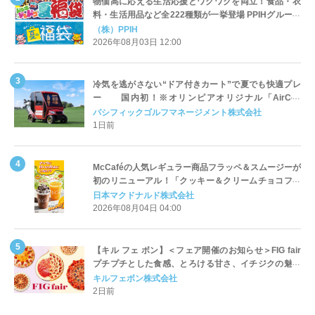
物価高に応える生活応援とワクワクを両立！食品・衣
料・生活用品など全222種類が一挙登場 PPIHグループ
「夏福袋」＆セール 8月6日(木)より順次スタート
（株）PPIH
2026年08月03日 12:00
冷気を逃がさない“ドア付きカート”で夏でも快適プレ
ー 国内初！※オリンピアオリジナル「AirCon
Cart（エアコンカート）」導入 | ＰＧＭ
パシフィックゴルフマネージメント株式会社
1日前
McCaféの人気レギュラー商品フラッペ＆スムージーが
初のリニューアル！「クッキー＆クリームチョコフラ
ッペ」「マンゴースムージー」8月5日（水）から販売
日本マクドナルド株式会社
開始
2026年08月04日 04:00
【キル フェ ボン】＜フェア開催のお知らせ＞FIG fair
プチプチとした食感、とろける甘さ、イチジクの魅力
をたっぷりと。新作を含め、イチジク尽くしの全4種が
キルフェボン株式会社
登場8月20日（木）スタート
2日前