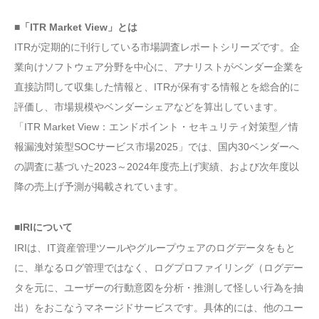
■「ITR Market View」とは
ITRが定期的に刊行している市場調査レポートシリーズです。企
業向けソフトウェア分野を中心に、アナリストがベンダー企業を
直接訪問して収集した情報と、ITRが保有する情報とを総合的に
評価し、市場規模やベンダーシェアなどを算出しています。
「ITR Market View：エンドポイント・セキュリティ対策型／情
報漏洩対策型SOCサービス市場2025」では、国内30ベンダーへ
の調査に基づいた2023～2024年度売上げ実績、および次年度以
降の売上げ予測が掲載されています。
■IRIについて
IRIは、IT資産管理ツールやグループウェアのログデータをもと
に、単なるログ管理ではなく、ログプロファイリング（ログデー
タを元に、ユーザーの行動意図を分析・推測して怪しい行為を抽
出）をおこなうマネージドサービスです。具体的には、他のユー