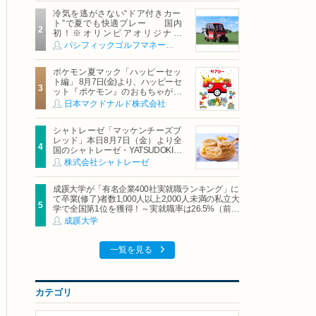
冷気を逃がさない“ドア付きカー
ト”で夏でも快適プレー 国内
初！※オリンピアオリジナル
「AirCon Cart（エアコンカー
パシフィックゴルフマネージメント株式会社
ト）」導入 | ＰＧＭ
ポケモン夏マック「ハッピーセッ
ト編」 8月7日(金)より、ハッピーセ
ット『ポケモン』のおもちゃが期
間限定登場
日本マクドナルド株式会社
シャトレーゼ「マッケンチーズブ
レッド」本日8月7日（金）より全
国のシャトレーゼ・YATSUDOKIで
発売
株式会社シャトレーゼ
成蹊大学が「有名企業400社実就職ランキング」に
て卒業(修了)者数1,000人以上2,000人未満の私立大
学で全国第1位を獲得！～実就職率は26.5%（前年
比＋4.3pt）に伸長、東京の私立大学でも10位にラ
成蹊大学
ンクイン～
一覧を見る
カテゴリ