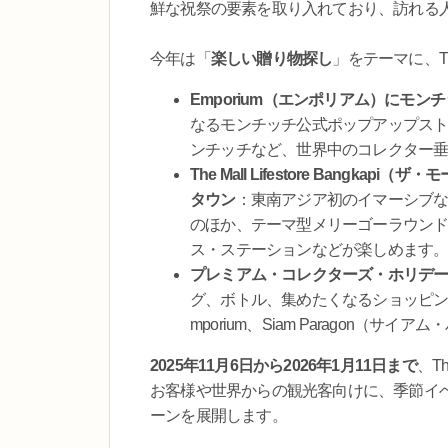
鮮な祝祭の要素を取り入れており、訪れる
今年は「
楽しい贈り物探し
」をテーマに、Th
Emporium（エンポリアム）にモ
なるモンチッチ公式ポップアップス
ンチッチなど、世界中のコレクター
The Mall Lifestore Ban
タウン
：東南アジア初のイマーシブ
のほか、テーマ型メリーゴーラウン
ス・ステーションなどが楽しめます
プレミアム・コレクターズ・ホリデ
グ、ボトル、集めたくなるショッピングバッグ
mporium、Siam Paragon（サ
2025年11月6日から2026年1月11日まで
、T
お客様や世界からの観光客向けに、季節イ
ーンを展開します。