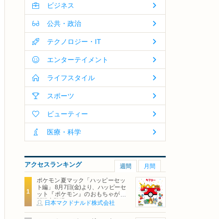
ビジネス
公共・政治
テクノロジー・IT
エンターテイメント
ライフスタイル
スポーツ
ビューティー
医療・科学
アクセスランキング
週間
月間
ポケモン夏マック「ハッピーセッ
ト編」 8月7日(金)より、ハッピーセ
ット『ポケモン』のおもちゃが期
間限定登場
日本マクドナルド株式会社