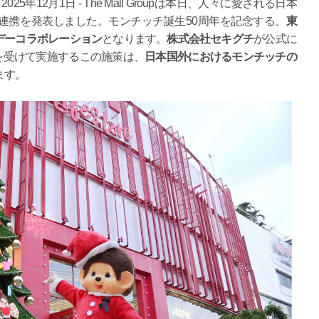
re- 2025年12月1日 - The Mall Groupは本日、人々に愛される日本
連携を発表しました。モンチッチ誕生50周年を記念する、
東
デーコラボレーション
となります。
株式会社セキグチ
が公式に
を受けて実施するこの施策は、
日本国外におけるモンチッチの
ます。