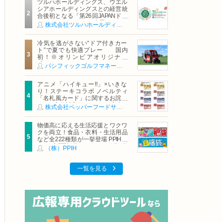
ツルハホールディングス、ウエル
シアホールディングスとの経営統
合後初となる「第26回JAPANドラ
ッグストアショー」に出展
株式会社ツルハホールディングス
冷気を逃がさない“ドア付きカー
ト”で夏でも快適プレー 国内
初！※オリンピアオリジナル
「AirCon Cart（エアコンカー
パシフィックゴルフマネージメント株式会社
ト）」導入 | ＰＧＭ
アニメ「ハイキュー!!」×いきな
り！ステーキコラボ ノベルティ
「名札風カード」に関するお詫び
および交換対応についてのご案内
株式会社ペッパーフードサービス
物価高に応える生活応援とワクワ
クを両立！食品・衣料・生活用品
など全222種類が一挙登場 PPIHグ
ループ「夏福袋」＆セール 8月6日
（株）PPIH
(木)より順次スタート
一覧を見る