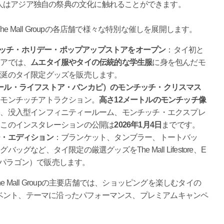
人はアジア独自の祭典の文化に触れることができます。
e Mall Groupの各店舗で様々な特別な催しを展開します。
ンチッチ・ホリデー・ポップアップストアをオープン
：タイ初と
トアでは、
ムエタイ服やタイの伝統的な学生服
に身を包んだモ
垂涎のタイ限定グッズを販売します。
gkapi（ザ・モール・ライフストア・バンカピ）のモンチッチ・クリスマス
なモンチッチアトラクション。
高さ12メートルのモンチッチ像
ド、没入型インフィニティールーム、モンチッチ・エクスプレ
。このインスタレーションの公開は
2026年1月4日
までです。
ー・エディション
：ブランケット、タンブラー、トートバッ
など、タイ限定の厳選グッズをThe Mall Lifestore、E
イアム・パラゴン）で販売します。
he Mall Groupの主要店舗では、ショッピングを楽しむタイの
ベント、テーマに沿ったパフォーマンス、プレミアムキャンペ