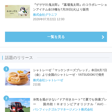
『ゲゲゲの鬼太郎』『墓場鬼太郎』のコラボレーショ
ンアイテム全19種を7月28日(火)より販売
株式会社グラニフ
2026年07月22日 12:00
一覧を見る
話題のリリース
シャトレーゼ「マッケンチーズブレッド」本日8月7日
（金）より全国のシャトレーゼ・YATSUDOKIで発売
株式会社シャトレーゼ
2日前
冷気を逃がさない“ドア付きカート”で夏でも快適プレ
ー 国内初！※オリンピアオリジナル「AirCon
Cart（エアコンカート）」導入 | ＰＧＭ
パシフィックゴルフマネージメント株式会社