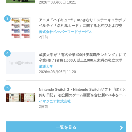
2026年08月06日 10:21
アニメ「ハイキュー!!」×いきなり！ステーキコラボ ノ
ベルティ「名札風カード」に関するお詫びおよび交換
対応についてのご案内
株式会社ペッパーフードサービス
2日前
成蹊大学が「有名企業400社実就職ランキング」にて
卒業(修了)者数1,000人以上2,000人未満の私立大学で
全国第1位を獲得！～実就職率は26.5%（前年比＋
成蹊大学
4.3pt）に伸長、東京の私立大学でも10位にランクイン
2026年08月06日 11:20
～
Nintendo Switch 2・Nintendo Switchソフト『ぼくと
釣り日記』 初公開のゲーム画面を含む新PV4本を一挙
公開！
イマジニア株式会社
2日前
一覧を見る