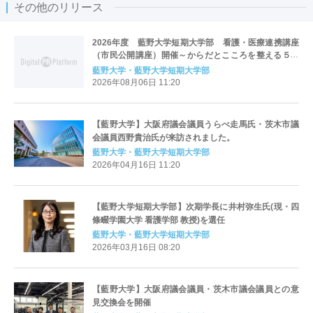
その他のリリース
2026年度 藍野大学短期大学部 看護・医療連携講座
（市民公開講座）開催～からだとこころを整える５つ
の習慣～
藍野大学・藍野大学短期大学部
2026年08月06日 11:20
【藍野大学】大阪府議会議員うらべ走馬氏・茨木市議
会議員西野貴治氏が来訪されました。
藍野大学・藍野大学短期大学部
2026年04月16日 11:20
【藍野大学短期大学部】次期学長に井村弥生氏(現・四
條畷学園大学 看護学部 教授)を選任
藍野大学・藍野大学短期大学部
2026年03月16日 08:20
【藍野大学】大阪府議会議員・茨木市議会議員との意
見交換会を開催