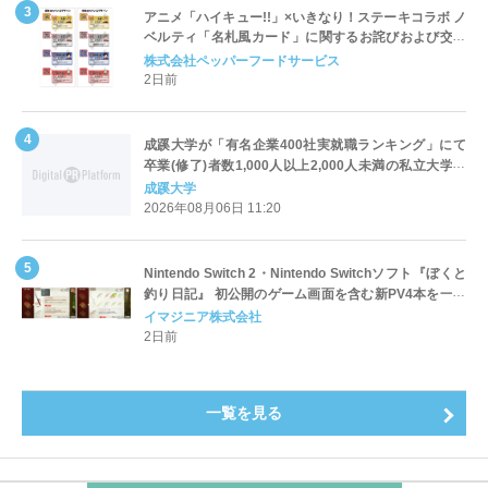
アニメ「ハイキュー!!」×いきなり！ステーキコラボ ノ
ベルティ「名札風カード」に関するお詫びおよび交換
対応についてのご案内
株式会社ペッパーフードサービス
2日前
成蹊大学が「有名企業400社実就職ランキング」にて
卒業(修了)者数1,000人以上2,000人未満の私立大学で
全国第1位を獲得！～実就職率は26.5%（前年比＋
成蹊大学
4.3pt）に伸長、東京の私立大学でも10位にランクイン
2026年08月06日 11:20
～
Nintendo Switch 2・Nintendo Switchソフト『ぼくと
釣り日記』 初公開のゲーム画面を含む新PV4本を一挙
公開！
イマジニア株式会社
2日前
一覧を見る