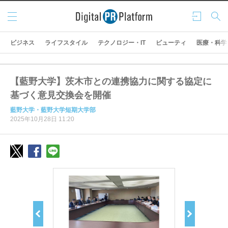
メニ
ログ
検索
ュー
イン
ビジネス
ライフスタイル
テクノロジー・IT
ビューティ
医療・科学
【藍野大学】茨木市との連携協力に関する協定に
基づく意見交換会を開催
藍野大学・藍野大学短期大学部
2025年10月28日 11:20