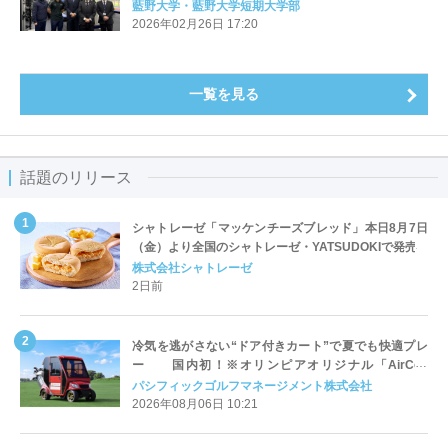
藍野大学・藍野大学短期大学部
2026年02月26日 17:20
一覧を見る
話題のリリース
シャトレーゼ「マッケンチーズブレッド」本日8月7日
（金）より全国のシャトレーゼ・YATSUDOKIで発売
株式会社シャトレーゼ
2日前
冷気を逃がさない“ドア付きカート”で夏でも快適プレ
ー 国内初！※オリンピアオリジナル「AirCon
Cart（エアコンカート）」導入 | ＰＧＭ
パシフィックゴルフマネージメント株式会社
2026年08月06日 10:21