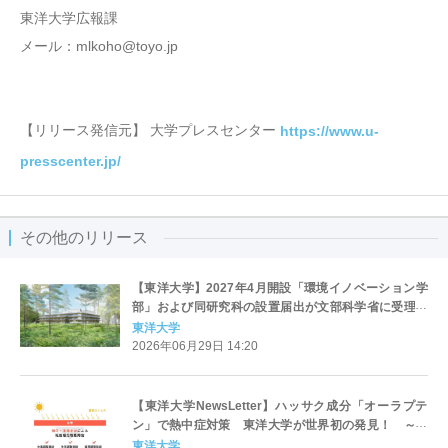
東洋大学広報課
メール：mlkoho@toyo.jp
【リリース発信元】 大学プレスセンター
https://www.u-
presscenter.jp/
その他のリリース
【東洋大学】2027年4月開設「環境イノベーション学
部」および同研究科の設置届出が文部科学省に受理さ
れました ～“実感と実体験の学び”で文系・理系がと
東洋大学
もに学び、環境問題の解決に挑む新学部～
2026年06月29日 14:20
【東洋大学NewsLetter】ハッサク成分「オーラプテ
ン」で熱中症対策 東洋大学が世界初の発見！ ～水
分・塩分の補給だけでは防げない？！「熱中症対策
東洋大学