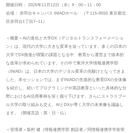
開催日時： 2025年11月12日（水）9：00～11：00
会場： 赤羽台キャンパス INIADホール （〒115-8650 東京都北
区赤羽台1丁目7−11）
＜概要＞AIの進化と大学DX（デジタルトランスフォーメーショ
ン）は、現代の大学に大きな変革を迫っています。多くの日本の
大学でDX推進が喫緊の課題となる中、教育から運営まで抜本的
な改革が求められています。その中で東洋大学情報連携学部
（INIAD）は、日本の大学のデジタル変革の先駆けとなってきま
した。本セッションでは、まずINIADの先進的な教育DXの全体像
を紹介し、続いてプログラミングや英語教育といった具体的な分
野におけるAI活用事例を深く掘り下げます。さらにストラスブー
ル大学の取り組みも交え、AIとDXが導く大学の未来像を議論し
ます。（開催言語：英・日・仏）
＜登壇者＞坂村 健（情報連携学部 創設者／同情報連携学学術実