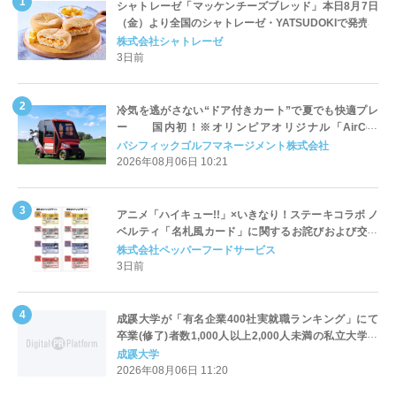
シャトレーゼ「マッケンチーズブレッド」本日8月7日
（金）より全国のシャトレーゼ・YATSUDOKIで発売
株式会社シャトレーゼ
3日前
冷気を逃がさない“ドア付きカート”で夏でも快適プレ
ー 国内初！※オリンピアオリジナル「AirCon
Cart（エアコンカート）」導入 | ＰＧＭ
パシフィックゴルフマネージメント株式会社
2026年08月06日 10:21
アニメ「ハイキュー!!」×いきなり！ステーキコラボ ノ
ベルティ「名札風カード」に関するお詫びおよび交換
対応についてのご案内
株式会社ペッパーフードサービス
3日前
成蹊大学が「有名企業400社実就職ランキング」にて
卒業(修了)者数1,000人以上2,000人未満の私立大学で
全国第1位を獲得！～実就職率は26.5%（前年比＋
成蹊大学
4.3pt）に伸長、東京の私立大学でも10位にランクイン
2026年08月06日 11:20
～