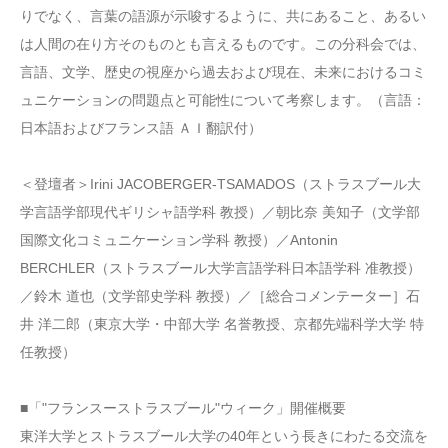
りでなく、言葉の語源が示唆するように、共にあること、あるい
は人間の在り方そのものとも言えるものです。この分科会では、
言語、文学、歴史の視座から過去および現在、未来におけるコミ
ュニケーションの問題点と可能性について考察します。（言語：
日本語およびフランス語 ＡＩ翻訳付）
＜登壇者＞Irini JACOBERGER-TSAMADOS（ストラスブール大
学言語学部現代ギリシャ語学科 教授）／朝比奈 美知子（文学部
国際文化コミュニケーション学科 教授）／Antonin
BERCHLER（ストラスブール大学言語学科日本語学科 准教授）
／鈴木 道也（文学部史学科 教授）／［総合コメンテーター］石
井 洋二郎（東京大学・中部大学 名誉教授、京都先端科学大学 特
任教授）
■「"フランスーストラスブール"ウィーク」開催概要
東洋大学とストラスブール大学の40年という長きにわたる交流を