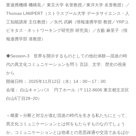
業連携機構 機構長／ 東京大学 名誉教授／東洋大学 名誉教授）／
Thomas LAMPERT（ストラスブール大学 データサイエンス・人
工知能講座 主任教授）／矢代 武嗣（情報連携学部 教授／YRPユ
ビキタス・ネットワーキング研究所 研究員）／古藪 麻里子（情
報連携学部 准教授）
◆Session-3 世界を開示するものとしての他社体験―混迷の時
代の異文化コミュニケーションを問う 言語、文学、歴史の視座
から
開催日時： 2025年11月12日（水）14：00～17：00
会場： 白山キャンパス 円了ホール（〒112-8606 東京都文京区
白山5丁目28−20）
＜概要＞分断と対立が進む混迷の時代を生きる私たちにとって、
異文化コミュニケーションとは何をもたらすものなのでしょう
か。コミュニケーションとは他者との意思疎通や交流であるばか