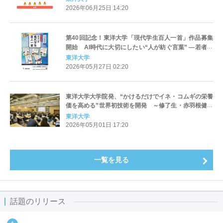
に“血管を守る”」新常識～
2026年06月25日 14:20
第40回記念！東洋大学「現代学生百人一首」作品募集
開始 AI時代に大切にしたい“人が紡ぐ言葉” ―若者の
感性で詠む、国内最大級の学生短歌コンクール（応募
東洋大学
締切：2026年10月7日（水） 主催：東洋大学 / 後
2026年05月27日 02:20
援：文部科学省）
東洋大学大学院発、“かけるだけでイネ・コムギの栄養
価を高める”世界初技術を開発 ～修了生・赤羽根健生
氏の講演会開催ならびに東洋大学 理事長賞を授与～
東洋大学
2026年05月01日 17:20
一覧を見る
話題のリリース