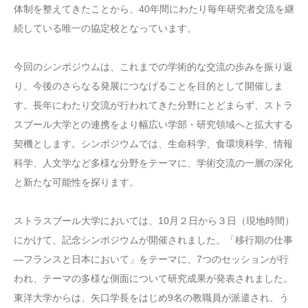
体制を整えてきたことから、40年間にわたり毎年研究者交流を継
続している唯一の協定校となっています。
今回のシンポジウムは、これまでの学術的な交流の歩みを振り返
り、今後のさらなる発展につなげることを目的として開催しま
す。長年にわたり交流が行われてきた分野にとどまらず、ストラ
スブール大学との連携をより幅広い学部・研究領域へと拡大する
契機とします。シンポジウムでは、生命科学、食環境科学、情報
科学、人文学など多様な分野をテーマに、学術交流の一層の深化
と新たな可能性を探ります。
ストラスブール大学においては、10月２日から３日（現地時間）
にかけて、記念シンポジウムが開催されました。「移行期の仕事
―フランスと日本において」をテーマに、7つのセッションが行
われ、テーマの多様な側面について研究成果が発表されました。
東洋大学からは、矢口学長をはじめ9名の教職員が派遣され、う