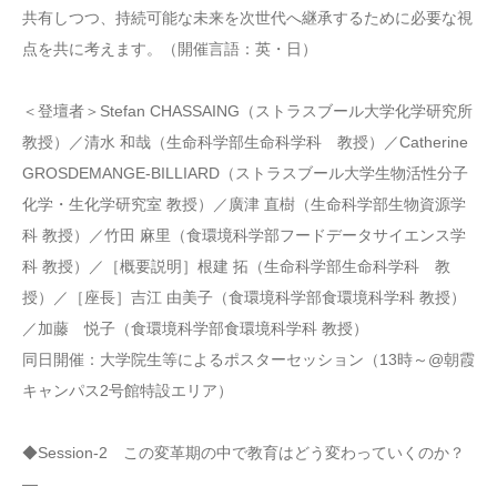
共有しつつ、持続可能な未来を次世代へ継承するために必要な視
点を共に考えます。（開催言語：英・日）
＜登壇者＞Stefan CHASSAING（ストラスブール大学化学研究所
教授）／清水 和哉（生命科学部生命科学科 教授）／Catherine
GROSDEMANGE-BILLIARD（ストラスブール大学生物活性分子
化学・生化学研究室 教授）／廣津 直樹（生命科学部生物資源学
科 教授）／竹田 麻里（食環境科学部フードデータサイエンス学
科 教授）／［概要説明］根建 拓（生命科学部生命科学科 教
授）／［座長］吉江 由美子（食環境科学部食環境科学科 教授）
／加藤 悦子（食環境科学部食環境科学科 教授）
同日開催：大学院生等によるポスターセッション（13時～@朝霞
キャンパス2号館特設エリア）
◆Session-2 この変革期の中で教育はどう変わっていくのか？
―