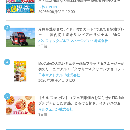
料・生活用品など全222種類が一挙登場 PPIHグループ
「夏福袋」＆セール 8月6日(木)より順次スタート
（株）PPIH
2026年08月03日 12:00
冷気を逃がさない“ドア付きカート”で夏でも快適プレ
ー 国内初！※オリンピアオリジナル「AirCon
Cart（エアコンカート）」導入 | ＰＧＭ
パシフィックゴルフマネージメント株式会社
2日前
McCaféの人気レギュラー商品フラッペ＆スムージーが
初のリニューアル！「クッキー＆クリームチョコフラ
ッペ」「マンゴースムージー」8月5日（水）から販売
日本マクドナルド株式会社
開始
2026年08月04日 04:00
【キル フェ ボン】＜フェア開催のお知らせ＞FIG fair
プチプチとした食感、とろける甘さ、イチジクの魅力
をたっぷりと。新作を含め、イチジク尽くしの全4種が
キルフェボン株式会社
登場8月20日（木）スタート
3日前