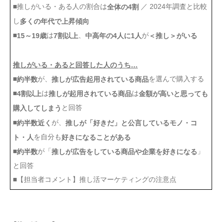
■推しがいる・ある人の割合は
／ 2024年調査と比較
全体の4割
し
多くの年代で上昇傾向
■
は
、
が
15～19歳
7割以上
中高年の4人に1人
＜推し＞がいる
推しがいる・あると回答した人のうち…
■
が、
を選んで購入する
約半数
推しが広告起用されている商品
■
は
は
4割以上
推しが起用されている商品
金額が高いと思っても
と回答
購入してしまう
■
が、
約半数近く
推しが「好きだ」と公言しているモノ・コ
を自分も
ト・人
好きになることがある
■
が「
」
約半数
推しが広告をしている商品や企業を好きになる
と回答
■【担当者コメント】推し活マーケティングの注意点