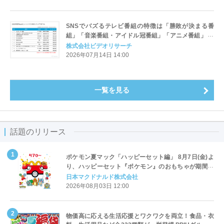
SNSでバズるテレビ番組の特徴は「勝敗が決まる番
組」「音楽番組・アイドル冠番組」「アニメ番組」 ～
ビデオリサーチ2025年度テレビ番組X（旧ツイッタ
株式会社ビデオリサーチ
ー）ポスト数ランキングより分析 ～
2026年07月14日 14:00
一覧を見る
話題のリリース
ポケモン夏マック「ハッピーセット編」 8月7日(金)よ
り、ハッピーセット『ポケモン』のおもちゃが期間限
定登場
日本マクドナルド株式会社
2026年08月03日 12:00
物価高に応える生活応援とワクワクを両立！食品・衣