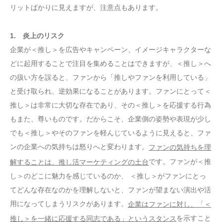
リットばかりに見えますが、注意点もあります。
1. 炎上のリスク
企業が＜推し＞を広告やキャンペーン、イメージキャラクターな
どに起用することで注目を集めることはできますが、＜推し＞へ
の扱い方を誤ると、ファンから「推しやファンを利用している」
と受け取られ、逆効果になることがあります。ファンにとって＜
推し＞は非常に大切な存在であり、その＜推し＞を応援する行為
もまた、尊いものです。だからこそ、企業側の姿勢や表現が少し
でも＜推し＞やそのファンを軽んじているように見えると、ファ
ンの企業への気持ちは怒りへと変わります。
ファンの気持ちを理
です。ファンが＜推
解することは、推し活マーケティングの土台
し＞のどこに魅力を感じているのか、 ＜推し＞がファンにとっ
てどんな存在なのかを理解しないと、ファンが望まない演出や活
用になってしまうリスクがあります。
企業はファンに対し、「＜
を示すこと
推し＞を一緒に応援する同志である」というスタンス