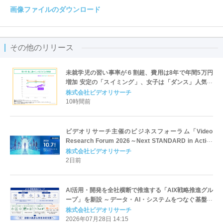
画像ファイルのダウンロード
その他のリリース
未就学児の習い事率が６割超、費用は8年で年間5万円
増加 安定の「スイミング」、女子は「ダンス」人気が
加速
株式会社ビデオリサーチ
10時間前
ビデオリサーチ主催のビジネスフォーラム「Video
Research Forum 2026～Next STANDARD in Action
～」10月7日（水）開催
株式会社ビデオリサーチ
2日前
AI活用・開発を全社横断で推進する「AIX戦略推進グル
ープ」を新設 ～データ・AI・システムをつなぐ基盤構
想により、AIネイティブな事業変革と持続的成長を実
株式会社ビデオリサーチ
現～
2026年07月28日 14:15