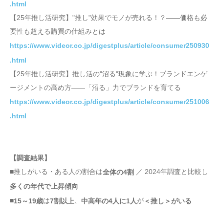
.html
【25年推し活研究】"推し"効果でモノが売れる！？――価格も必
要性も超える購買の仕組みとは
https://www.videor.co.jp/digestplus/article/consumer250930
.html
【25年推し活研究】推し活の"沼る"現象に学ぶ！ブランドエンゲ
ージメントの高め方――「沼る」力でブランドを育てる
https://www.videor.co.jp/digestplus/article/consumer251006
.html
【調査結果】
■推しがいる・ある人の割合は
／ 2024年調査と比較し
全体の4割
多くの年代で上昇傾向
■
は
、
が
15～19歳
7割以上
中高年の4人に1人
＜推し＞がいる