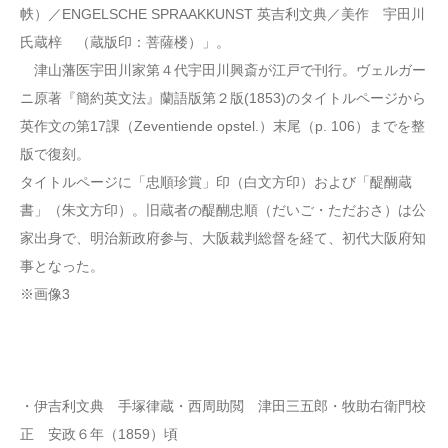
帙）／ENGELSCHE SPRAAKKUNST 英吉利文典／美作 宇田川
氏蔵梓 （蔵版印：菩薩楼）」。
津山藩医宇田川家第４代宇田川興斎が江戸で刊行。ヴェルガー
ニ原著『簡約英文法』蘭語版第２版(1853)のタイトルページから
英作文の第17課（Zeventiende opstel.）末尾（p. 106）までを整
版で復刻。
タイトルページに「忠順珍賞」印（白文方印）および「醍醐蔵
書」（朱文方印）。旧蔵者の醍醐忠順（だいご・ただおさ）は公
家出身で、明治新政府参与、大阪裁判総督を経て、初代大阪府知
事となった。
※画像3
・伊吉利文典 手塚律蔵・西周助閲 津田三五郎・牧助右衛門校
正 安政６年（1859）頃