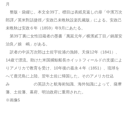
月
整版・袋綴じ。本文全39丁。標目は表紙見返しの扉「中濱万次
郎譯／英米對話捷徑／安政己未晩秋設楽氏藏版」による。安政己
未晩秋は安政６年（1859）年9月にあたる。
第39丁裏に女性旧蔵者の墨書「萬延元年／横濱貳丁目／鍋屋安
治良／娘 嶋」がある。
訳者の中浜万次郎は土佐宇佐浦の漁師。天保12年（1841）、
14歳で漂流。助けた米国捕鯨船長ホイットフィールドの支援によ
りアメリカで教育を受け、10年後の嘉永４年（1851）、琉球を
へて鹿児島に上陸。翌年土佐に帰国した。そのアメリカ仕込
み の英語力と航海術知識、海外知識によって、薩摩
藩、土佐藩、幕府、明治政府に重用された。
※画像5