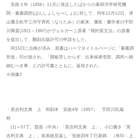
安政３年（1856）11月に発足したばかりの幕府洋学研究機
関・蕃書調所(ばんしょしらべしょ)に対して、同年12月12日、津
山藩主松平三河守斉民（なりたみ）の家来、藩医・蘭学者の宇田
川興斎(1821～1887)がヴェルガーニ原著『簡約英文法』の原書
を提出して、翻刻出版許可の申請をした。
同15日に点検が済み、原書はハーフタイトルページに「蕃書調
所改」印が捺され、「開板苦しからず、出来候者壱部、調所へ相
納むべき事」との許可書とともに、返却された。
※画像2
・英吉利文典 上 和刻本 安政4年（1857） 宇田川氏蔵
梓
(1)＋57丁。題簽（中央）「英吉利文典 上」。小口書き「英
吉利文典 上」。前表紙見返し「安政四年丁巳新鐫 （朱印：上