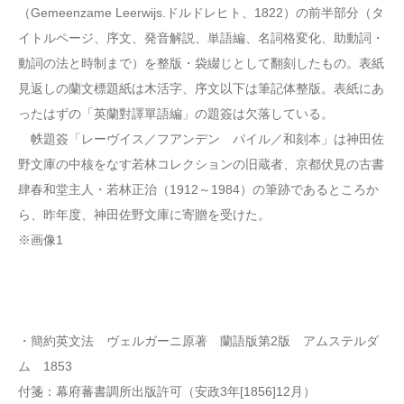
（Gemeenzame Leerwijs.ドルドレヒト、1822）の前半部分（タ
イトルページ、序文、発音解説、単語編、名詞格変化、助動詞・
動詞の法と時制まで）を整版・袋綴じとして翻刻したもの。表紙
見返しの蘭文標題紙は木活字、序文以下は筆記体整版。表紙にあ
ったはずの「英蘭對譯單語編」の題簽は欠落している。
帙題簽「レーヴイス／フアンデン パイル／和刻本」は神田佐
野文庫の中核をなす若林コレクションの旧蔵者、京都伏見の古書
肆春和堂主人・若林正治（1912～1984）の筆跡であるところか
ら、昨年度、神田佐野文庫に寄贈を受けた。
※画像1
・簡約英文法 ヴェルガーニ原著 蘭語版第2版 アムステルダ
ム 1853
付箋：幕府蕃書調所出版許可（安政3年[1856]12月）