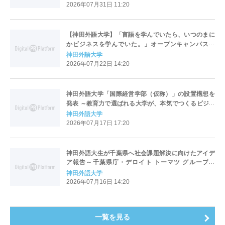
計図」を構想 ―
2026年07月31日 11:20
【神田外語大学】「言語を学んでいたら、いつのまに
かビジネスを学んでいた。」オープンキャンパスに
て、世界と日本をつなぐ体験型謎解きゲームを初開
神田外語大学
催 ～2028年4月設置構想中の「国際経営学部（仮
2026年07月22日 14:20
称）」の学びをリアルに体感～
神田外語大学「国際経営学部（仮称）」の設置構想を
発表 ～教育力で選ばれる大学が、本気でつくるビジネ
ス系学部～
神田外語大学
2026年07月17日 17:20
神田外語大生が千葉県へ社会課題解決に向けたアイデ
ア報告～千葉県庁・デロイト トーマツ グループ・
JICA千葉デスク実践型授業の成果を発表 ～
神田外語大学
2026年07月16日 14:20
一覧を見る