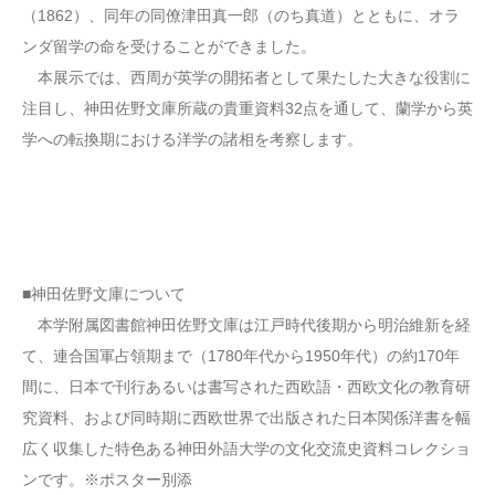
（1862）、同年の同僚津田真一郎（のち真道）とともに、オラ
ンダ留学の命を受けることができました。
本展示では、西周が英学の開拓者として果たした大きな役割に
注目し、神田佐野文庫所蔵の貴重資料32点を通して、蘭学から英
学への転換期における洋学の諸相を考察します。
■神田佐野文庫について
本学附属図書館神田佐野文庫は江戸時代後期から明治維新を経
て、連合国軍占領期まで（1780年代から1950年代）の約170年
間に、日本で刊行あるいは書写された西欧語・西欧文化の教育研
究資料、および同時期に西欧世界で出版された日本関係洋書を幅
広く収集した特色ある神田外語大学の文化交流史資料コレクショ
ンです。※ポスター別添