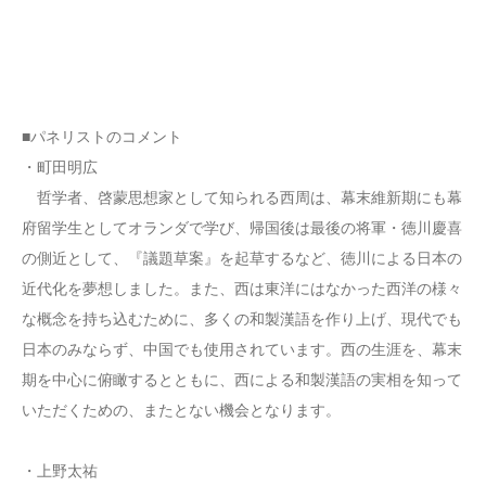
■パネリストのコメント
・町田明広
哲学者、啓蒙思想家として知られる西周は、幕末維新期にも幕
府留学生としてオランダで学び、帰国後は最後の将軍・徳川慶喜
の側近として、『議題草案』を起草するなど、徳川による日本の
近代化を夢想しました。また、西は東洋にはなかった西洋の様々
な概念を持ち込むために、多くの和製漢語を作り上げ、現代でも
日本のみならず、中国でも使用されています。西の生涯を、幕末
期を中心に俯瞰するとともに、西による和製漢語の実相を知って
いただくための、またとない機会となります。
・上野太祐