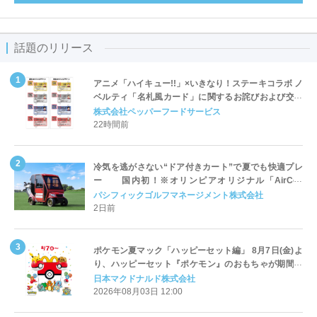
話題のリリース
アニメ「ハイキュー!!」×いきなり！ステーキコラボ ノ
ベルティ「名札風カード」に関するお詫びおよび交換
対応についてのご案内
株式会社ペッパーフードサービス
22時間前
冷気を逃がさない“ドア付きカート”で夏でも快適プレ
ー 国内初！※オリンピアオリジナル「AirCon
Cart（エアコンカート）」導入 | ＰＧＭ
パシフィックゴルフマネージメント株式会社
2日前
ポケモン夏マック「ハッピーセット編」 8月7日(金)よ
り、ハッピーセット『ポケモン』のおもちゃが期間限
定登場
日本マクドナルド株式会社
2026年08月03日 12:00