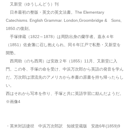
又新堂（ゆうしんどう）刊
日本最初の整版・英文の英文法書。The Elementary
Catechisms. English Grammar. London,Groombridge & Sons,
1850.の復刻。
手塚律蔵（1822～1878）は周防出身の蘭学者。嘉永４年
（1851）佐倉藩に召し抱えられ、同６年江戸で私塾・又新堂を
開塾。
西周助（のち西周）は安政２年（1855）11月、又新堂に入
門。この冬、手塚の命を受け、中浜万次郎から英語の発音を学ん
だ。万次郎は漂流先のアメリカから本書の原書を持ち帰ったらし
い。
西はそれから写本を作り、手塚と共に英語学習に励んだようだ。
※画像4
・英米対話捷径 中浜万次郎訳 知彼堂蔵版 安政6年(1859)9