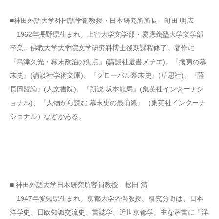
■神田外語大学外国語学部教授・日本研究所所長 町田 明広
1962年長野県生まれ。上智大学文学部・慶應義塾大学文学部
卒業、佛教大学大学院文学研究科博士後期課程修了。著作に
『島津久光・幕末政治の焦点』(講談社選書メチエ)、『攘夷の幕
末史』(講談社学術文庫)、『グローバル幕末史』(草思社)、『薩
長同盟論』(人文書院)、『新説 坂本龍馬』(集英社インターナシ
ョナル)、『人物から読む 幕末史の最前線』（集英社インターナ
ショナル）などがある。
■ 神田外語大学日本研究所客員教授 松田 清
1947年愛知県生まれ。京都大学名誉教授。研究分野は、日本
洋学史、日欧知識交流史、書誌学、近世京都学。主な著書に『洋