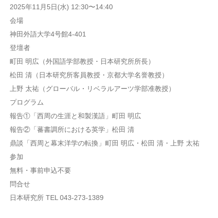
2025年11月5日(水) 12:30〜14:40
会場
神田外語大学4号館4-401
登壇者
町田 明広（外国語学部教授・日本研究所所長）
松田 清（日本研究所客員教授・京都大学名誉教授）
上野 太祐（グローバル・リベラルアーツ学部准教授）
プログラム
報告①「西周の生涯と和製漢語」町田 明広
報告②「蕃書調所における英学」松田 清
鼎談「西周と幕末洋学の転換」町田 明広・松田 清・上野 太祐
参加
無料・事前申込不要
問合せ
日本研究所 TEL 043-273-1389