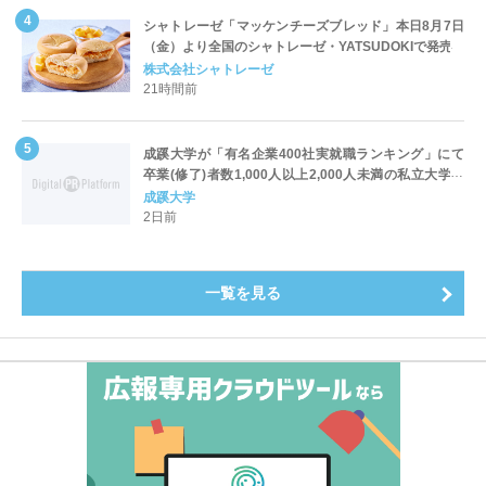
シャトレーゼ「マッケンチーズブレッド」本日8月7日
（金）より全国のシャトレーゼ・YATSUDOKIで発売
株式会社シャトレーゼ
21時間前
成蹊大学が「有名企業400社実就職ランキング」にて
卒業(修了)者数1,000人以上2,000人未満の私立大学で
全国第1位を獲得！～実就職率は26.5%（前年比＋
成蹊大学
4.3pt）に伸長、東京の私立大学でも10位にランクイン
2日前
～
一覧を見る