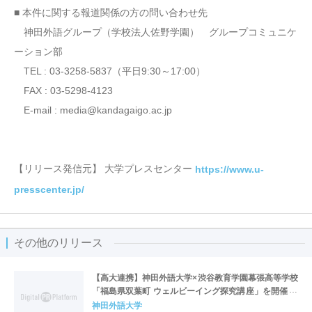
■ 本件に関する報道関係の方の問い合わせ先
神田外語グループ（学校法人佐野学園） グループコミュニケ
ーション部
TEL : 03-3258-5837（平日9:30～17:00）
FAX : 03-5298-4123
E-mail : media@kandagaigo.ac.jp
【リリース発信元】 大学プレスセンター
https://www.u-
presscenter.jp/
その他のリリース
【高大連携】神田外語大学×渋谷教育学園幕張高等学校
「福島県双葉町 ウェルビーイング探究講座」を開催 ―
東日本大震災から15年「30年後の双葉町の再生への設
神田外語大学