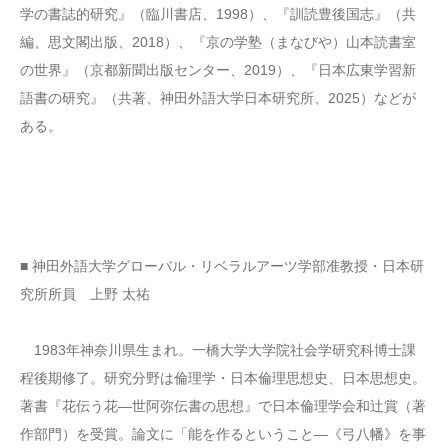
学の書誌的研究』（臨川書店、1998）、『訓読豊後国志』（共
編、思文閣出版、2018）、『京の学塾（まなびや）山本読書室
の世界』（京都新聞出版センター、2019）、『日本広東学習新
語書の研究』（共著、神田外語大学日本研究所、2025）などが
ある。
■ 神田外語大学グローバル・リベラルアーツ学部准教授・日本研
究所所員 上野 太祐
1983年神奈川県生まれ。一橋大学大学院社会学研究科博士課
程後期修了。研究分野は倫理学・日本倫理思想史、日本思想史。
著書『花伝う花―世阿弥伝書の思想』で日本倫理学会和辻賞（著
作部門）を受賞。論文に「能を作るということ―《弓八幡》を事