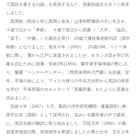
て国語を書するの論」を発表するなど、啓蒙的論文を次々に発表
しました。
西周助（明治２年に西周と改名）は津和野藩医の子に生まれ、
４歳で父から『孝経』、６歳で祖父から四書（『大学』『論語』
『孟子』『中庸』）の素読を受け、20歳で藩校養老館句読（儒学
助教）となりました。嘉永６年（1853）、25歳の時、ペリー来
航に際し、藩から江戸に派遣されましたが、オランダ語を学び兵
書を読むために脱藩。安政2年(1855)、蘭学者手塚律蔵の塾に入
り、蘭書『ヘンチーヤンチー』（問答体理科入門書）を読破。翌
年、手塚の命により、アメリカ帰りの中浜万次郎から英語の発音
を学び、手塚所蔵のホルトロップ『英蘭辞書』をたよりに英書を
読みました。
安政４年（1857）５月、幕府の洋学研究機関・蕃書調所に教
授手伝並（講師）として採用され、並みいる蘭学者の中で最初
に、英語文献の翻訳に取り組みました。万延元年（1860）の幕
府遣米使節の際、米国留学を希望しましたが果たせず、文久２年