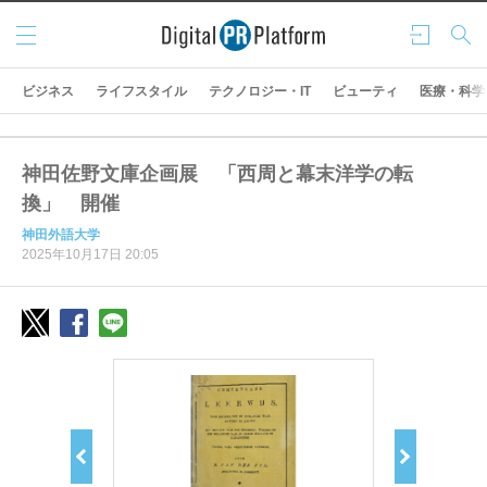
メニ
ログ
検索
ュー
イン
ビジネス
ライフスタイル
テクノロジー・IT
ビューティ
医療・科学
神田佐野文庫企画展 「西周と幕末洋学の転
換」 開催
神田外語大学
2025年10月17日 20:05