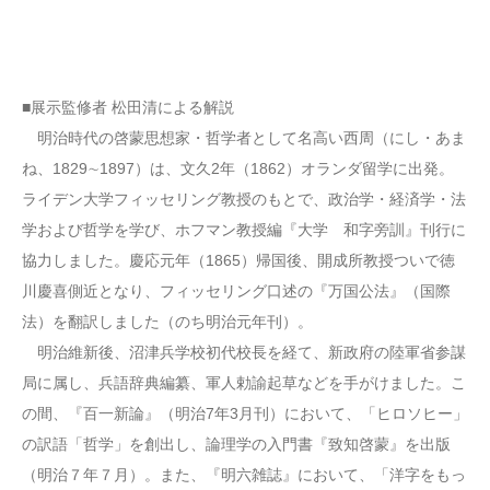
■展示監修者 松田清による解説
明治時代の啓蒙思想家・哲学者として名高い西周（にし・あま
ね、1829∼1897）は、文久2年（1862）オランダ留学に出発。
ライデン大学フィッセリング教授のもとで、政治学・経済学・法
学および哲学を学び、ホフマン教授編『大学 和字旁訓』刊行に
協力しました。慶応元年（1865）帰国後、開成所教授ついで徳
川慶喜側近となり、フィッセリング口述の『万国公法』（国際
法）を翻訳しました（のち明治元年刊）。
明治維新後、沼津兵学校初代校長を経て、新政府の陸軍省参謀
局に属し、兵語辞典編纂、軍人勅諭起草などを手がけました。こ
の間、『百一新論』（明治7年3月刊）において、「ヒロソヒー」
の訳語「哲学」を創出し、論理学の入門書『致知啓蒙』を出版
（明治７年７月）。また、『明六雑誌』において、「洋字をもっ