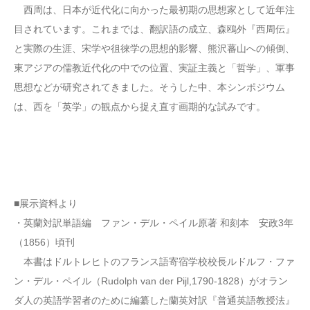
西周は、日本が近代化に向かった最初期の思想家として近年注
目されています。これまでは、翻訳語の成立、森鴎外『西周伝』
と実際の生涯、宋学や徂徠学の思想的影響、熊沢蕃山への傾倒、
東アジアの儒教近代化の中での位置、実証主義と「哲学」、軍事
思想などが研究されてきました。そうした中、本シンポジウム
は、西を「英学」の観点から捉え直す画期的な試みです。
■展示資料より
・英蘭対訳単語編 ファン・デル・ペイル原著 和刻本 安政3年
（1856）頃刊
本書はドルトレヒトのフランス語寄宿学校校長ルドルフ・ファ
ン・デル・ペイル（Rudolph van der Pijl,1790-1828）がオラン
ダ人の英語学習者のために編纂した蘭英対訳『普通英語教授法』