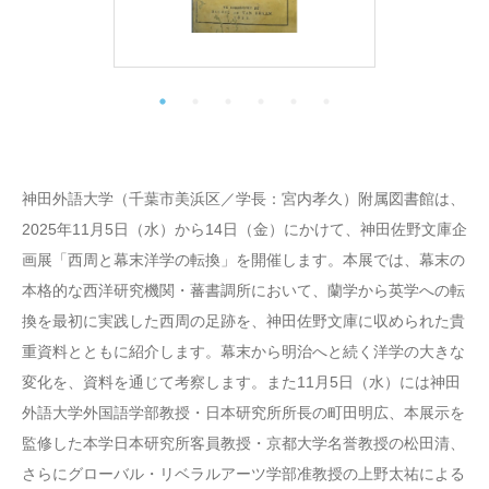
神田外語大学（千葉市美浜区／学長：宮内孝久）附属図書館は、
2025年11月5日（水）から14日（金）にかけて、神田佐野文庫企
画展「西周と幕末洋学の転換」を開催します。本展では、幕末の
本格的な西洋研究機関・蕃書調所において、蘭学から英学への転
換を最初に実践した西周の足跡を、神田佐野文庫に収められた貴
重資料とともに紹介します。幕末から明治へと続く洋学の大きな
変化を、資料を通じて考察します。また11月5日（水）には神田
外語大学外国語学部教授・日本研究所所長の町田明広、本展示を
監修した本学日本研究所客員教授・京都大学名誉教授の松田清、
さらにグローバル・リベラルアーツ学部准教授の上野太祐による