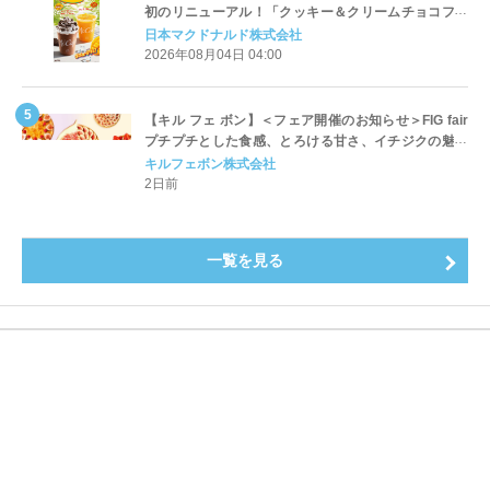
初のリニューアル！「クッキー＆クリームチョコフラ
ッペ」「マンゴースムージー」8月5日（水）から販売
日本マクドナルド株式会社
開始
2026年08月04日 04:00
【キル フェ ボン】＜フェア開催のお知らせ＞FIG fair
プチプチとした食感、とろける甘さ、イチジクの魅力
をたっぷりと。新作を含め、イチジク尽くしの全4種が
キルフェボン株式会社
登場8月20日（木）スタート
2日前
一覧を見る