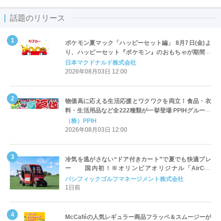
話題のリリース
ポケモン夏マック「ハッピーセット編」 8月7日(金)よ
り、ハッピーセット『ポケモン』のおもちゃが期間限
定登場
日本マクドナルド株式会社
2026年08月03日 12:00
物価高に応える生活応援とワクワクを両立！食品・衣
料・生活用品など全222種類が一挙登場 PPIHグループ
「夏福袋」＆セール 8月6日(木)より順次スタート
（株）PPIH
2026年08月03日 12:00
冷気を逃がさない“ドア付きカート”で夏でも快適プレ
ー 国内初！※オリンピアオリジナル「AirCon
Cart（エアコンカート）」導入 | ＰＧＭ
パシフィックゴルフマネージメント株式会社
1日前
McCaféの人気レギュラー商品フラッペ＆スムージーが