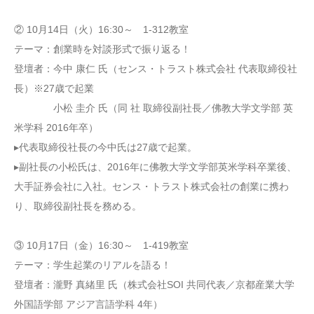
② 10月14日（火）16:30～ 1-312教室
テーマ：創業時を対談形式で振り返る！
登壇者：今中 康仁 氏（センス・トラスト株式会社 代表取締役社
長）※27歳で起業
小松 圭介 氏（同 社 取締役副社長／佛教大学文学部 英
米学科 2016年卒）
▸代表取締役社長の今中氏は27歳で起業。
▸副社長の小松氏は、2016年に佛教大学文学部英米学科卒業後、
大手証券会社に入社。センス・トラスト株式会社の創業に携わ
り、取締役副社長を務める。
③ 10月17日（金）16:30～ 1-419教室
テーマ：学生起業のリアルを語る！
登壇者：瀧野 真緒里 氏（株式会社SOI 共同代表／京都産業大学
外国語学部 アジア言語学科 4年）