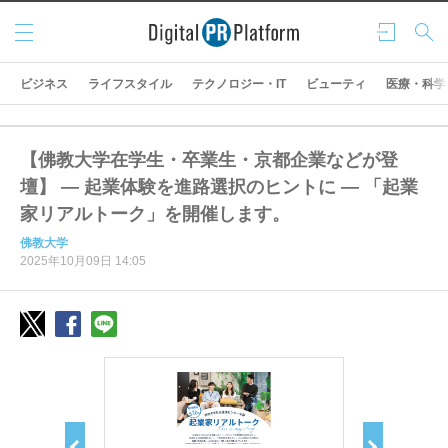
メニ
ログ
検索
ュー
イン
ビジネス
ライフスタイル
テクノロジー・IT
ビューティ
医療・科学
【佛教大学在学生・卒業生・京都企業などが登
壇】 ― 起業体験を進路選択のヒントに ― 「起業
家リアルトーク」を開催します。
佛教大学
2025年10月09日 14:05