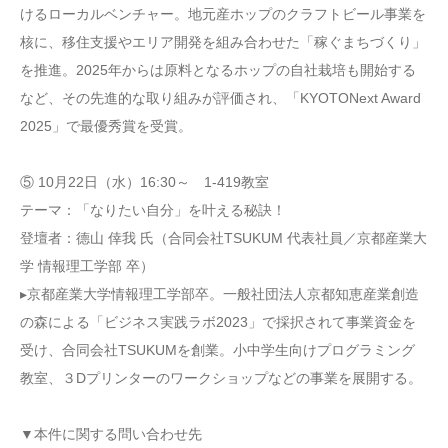
けるローカルベンチャー。地元産ホップのクラフトビール事業を
核に、移住支援やエリア開発を組み合わせた「稼ぐまちづくり」
を推進。2025年からは原料となるホップの自社栽培も開始する
など、その先進的な取り組みが評価され、「KYOTONext Award
2025」で最優秀賞を受賞。
⑤ 10月22日（水）16:30～ 1-419教室
テーマ：「なりたい自分」を叶える秘訣！
登壇者：德山 倖我 氏（合同会社TSUKUM 代表社員／京都産業大
学 情報理工学部 卒）
▸京都産業大学情報理工学部卒。一般社団法人京都知恵産業創造
の森による「ビジネス実践ラボ2023」で採択されて事業資金を
受け、合同会社TSUKUMを創業。小中学生向けプログラミング
教室、３Dプリンターのワークショップなどの事業を展開する。
▼本件に関する問い合わせ先