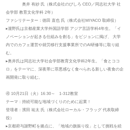
奥井 有紗 氏（株式会社のびしろ CEO／同志社大学 社
会学部 教育文化学科 2年）
ファシリテーター：徳田 直也 氏（株式会社MIYACO 取締役）
▸瀧野氏は京都産業大学外国語学部 アジア言語学科4年生。「イ
ノベーションが起きる仕組みを創る」をビジョンに掲げ、 大学
内でのカフェ運営や就労移行支援事業所でのAI研修等に取り組
む。
▸奥井氏は同志社大学社会学部教育文化学科2年生。「食とココ
ロ」をテーマに、深夜帯に罪悪感なく食べられる新しい夜食の企
画開発に取り組む。
④ 10月21日（火）16:30～ 1-312教室
テーマ：持続可能な地域づくりのために起業！
登壇者：濱田 祐太 氏（株式会社ローカル・フラッグ 代表取締
役）
▸京都府与謝野町を拠点に、「地域の旗振り役」として挑戦を続