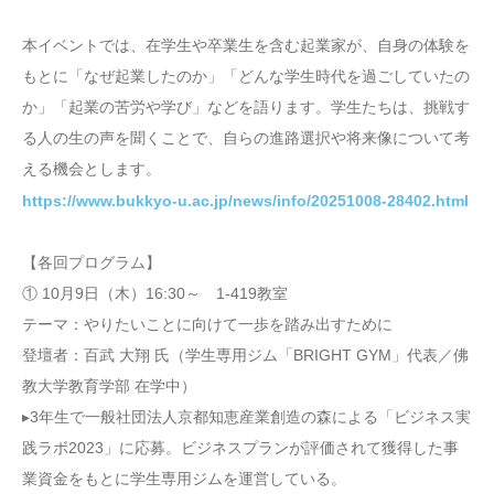
本イベントでは、在学生や卒業生を含む起業家が、自身の体験を
もとに「なぜ起業したのか」「どんな学生時代を過ごしていたの
か」「起業の苦労や学び」などを語ります。学生たちは、挑戦す
る人の生の声を聞くことで、自らの進路選択や将来像について考
える機会とします。
https://www.bukkyo-u.ac.jp/news/info/20251008-28402.html
【各回プログラム】
① 10月9日（木）16:30～ 1-419教室
テーマ：やりたいことに向けて一歩を踏み出すために
登壇者：百武 大翔 氏（学生専用ジム「BRIGHT GYM」代表／佛
教大学教育学部 在学中）
▸3年生で一般社団法人京都知恵産業創造の森による「ビジネス実
践ラボ2023」に応募。ビジネスプランが評価されて獲得した事
業資金をもとに学生専用ジムを運営している。