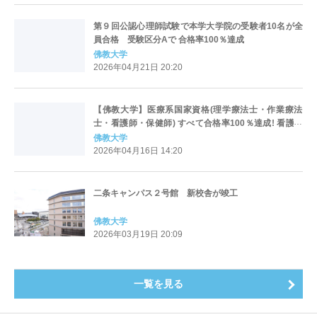
第９回公認心理師試験で本学大学院の受験者10名が全
員合格 受験区分Aで 合格率100％達成
佛教大学
2026年04月21日 20:20
【佛教大学】医療系国家資格(理学療法士・作業療法
士・看護師・保健師) すべて合格率100％達成! 看護師
は4年連続、保健師は8年連続の快挙!!
佛教大学
2026年04月16日 14:20
二条キャンパス２号館 新校舎が竣工
佛教大学
2026年03月19日 20:09
一覧を見る