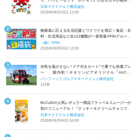
り、ハッピーセット『ポケモン』のおもちゃが期間限
定登場
日本マクドナルド株式会社
2026年08月03日 12:00
物価高に応える生活応援とワクワクを両立！食品・衣
料・生活用品など全222種類が一挙登場 PPIHグループ
「夏福袋」＆セール 8月6日(木)より順次スタート
（株）PPIH
2026年08月03日 12:00
冷気を逃がさない“ドア付きカート”で夏でも快適プレ
ー 国内初！※オリンピアオリジナル「AirCon
Cart（エアコンカート）」導入 | ＰＧＭ
パシフィックゴルフマネージメント株式会社
1日前
McCaféの人気レギュラー商品フラッペ＆スムージーが
初のリニューアル！「クッキー＆クリームチョコフラ
ッペ」「マンゴースムージー」8月5日（水）から販売
日本マクドナルド株式会社
開始
2026年08月04日 04:00