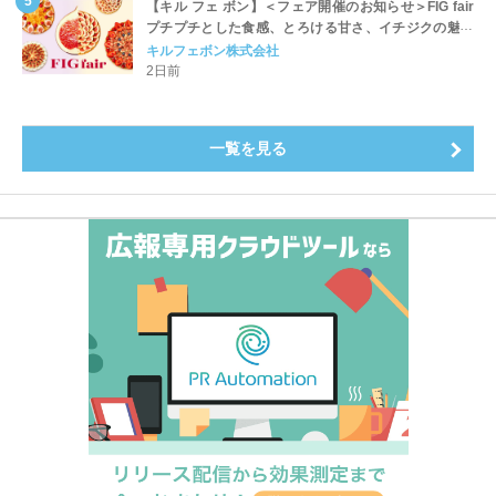
【キル フェ ボン】＜フェア開催のお知らせ＞FIG fair
プチプチとした食感、とろける甘さ、イチジクの魅力
をたっぷりと。新作を含め、イチジク尽くしの全4種が
キルフェボン株式会社
登場8月20日（木）スタート
2日前
一覧を見る