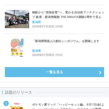
物販から“現地送客”へ、変わる自治体アンテナショッ
プ 銀座・新潟情報館 THE NIIGATA開館2周年で見えた
新たな役割
新潟県
2026年07月30日 14:00
「新潟県関係人口創出シンポジウム」を開催します
新潟県
2026年07月08日 15:01
一覧を見る
話題のリリース
ポケモン夏マック「ハッピーセット編」 8月7日(金)よ