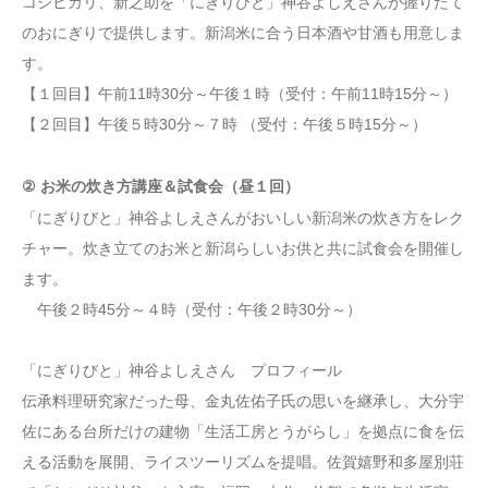
コシヒカリ、新之助を「にぎりびと」神谷よしえさんが握りたて
のおにぎりで提供します。新潟米に合う日本酒や甘酒も用意しま
す。
【１回目】午前11時30分～午後１時（受付：午前11時15分～）
【２回目】午後５時30分～７時 （受付：午後５時15分～）
② お米の炊き方講座＆試食会（昼１回）
「にぎりびと」神谷よしえさんがおいしい新潟米の炊き方をレク
チャー。炊き立てのお米と新潟らしいお供と共に試食会を開催し
ます。
午後２時45分～４時（受付：午後２時30分～）
「にぎりびと」神谷よしえさん プロフィール
伝承料理研究家だった母、金丸佐佑子氏の思いを継承し、大分宇
佐にある台所だけの建物「生活工房とうがらし」を拠点に食を伝
える活動を展開、ライスツーリズムを提唱。佐賀嬉野和多屋別荘