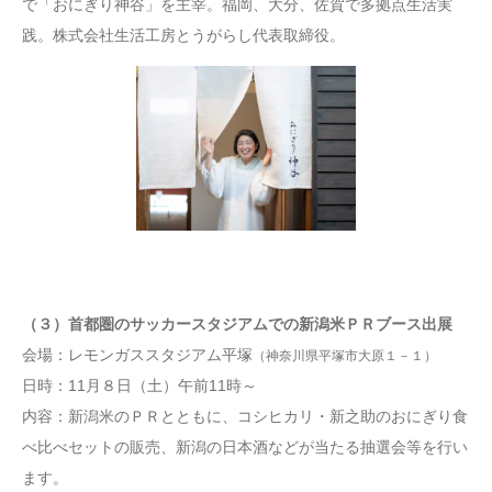
で「おにぎり神谷」を主宰。福岡、大分、佐賀で多拠点生活実
践。株式会社生活工房とうがらし代表取締役。
（３）首都圏のサッカースタジアムでの新潟米ＰＲブース出展
会場：レモンガススタジアム平塚
（神奈川県平塚市大原１－１）
日時：11月８日（土）午前11時～
内容：新潟米のＰＲとともに、コシヒカリ・新之助のおにぎり食
べ比べセットの販売、新潟の日本酒などが当たる抽選会等を行い
ます。