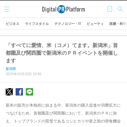
メニ
ログ
検索
ュー
イン
ビジネス
ライフスタイル
テクノロジー・IT
ビューティ
医療・科学
「すべてに愛情、米（コメ）てます。新潟米」首
都圏及び関西圏で新潟米のＰＲイベントを開催し
ます
新潟県
2025年10月10日 10:50
新米の販売が本格的に始まる中、新潟米の購入促進や消費拡大に
つなげるため、首都圏及び関西圏において、新潟米のＰＲに加
え、トップブランドの双璧であるコシヒカリや新之助の喫食機会