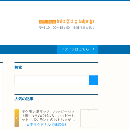
info@digitalpr.jp
お問い合わせ
受付 10：00〜18：00（土日祝日を除く）
ログインはこちら
検索
人気の記事
ポケモン夏マック「ハッピーセッ
ト編」 8月7日(金)より、ハッピーセ
ット『ポケモン』のおもちゃが期
間限定登場
日本マクドナルド株式会社