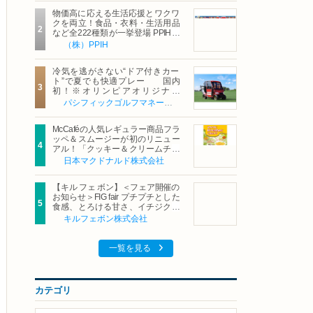
物価高に応える生活応援とワクワ
クを両立！食品・衣料・生活用品
など全222種類が一挙登場 PPIHグ
ループ「夏福袋」＆セール 8月6日
（株）PPIH
(木)より順次スタート
冷気を逃がさない“ドア付きカー
ト”で夏でも快適プレー 国内
初！※オリンピアオリジナル
「AirCon Cart（エアコンカー
パシフィックゴルフマネージメント株式会社
ト）」導入 | ＰＧＭ
McCaféの人気レギュラー商品フラ
ッペ＆スムージーが初のリニュー
アル！「クッキー＆クリームチョ
コフラッペ」「マンゴースムージ
日本マクドナルド株式会社
ー」8月5日（水）から販売開始
【キル フェ ボン】＜フェア開催の
お知らせ＞FIG fair プチプチとした
食感、とろける甘さ、イチジクの
魅力をたっぷりと。新作を含め、
キルフェボン株式会社
イチジク尽くしの全4種が登場8月
20日（木）スタート
一覧を見る
カテゴリ