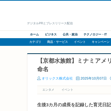
デジタルPRとプレスリリース配信
ホーム
ビジネス
公共・政治
テクノロジー・IT
カテゴリ
商品・サービス
イベント
キャンペーン
【京都水族館】ミナミアメ
命名
オリックス株式会社
2025年10月07日
エンタメ
イベント
生後3カ月の成長を記録した育児日