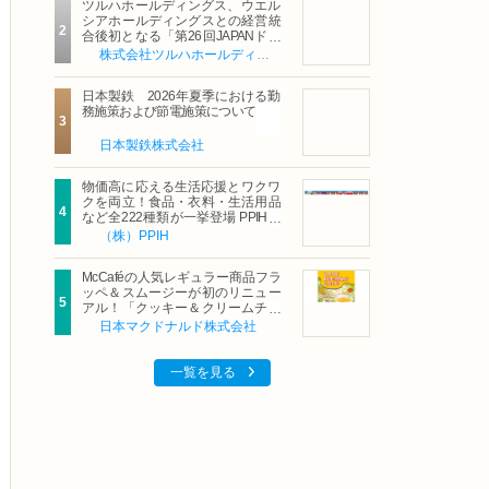
ツルハホールディングス、ウエル
シアホールディングスとの経営統
合後初となる「第26回JAPANドラ
ッグストアショー」に出展
株式会社ツルハホールディングス
日本製鉄 2026年夏季における勤
務施策および節電施策について
日本製鉄株式会社
物価高に応える生活応援とワクワ
クを両立！食品・衣料・生活用品
など全222種類が一挙登場 PPIHグ
ループ「夏福袋」＆セール 8月6日
（株）PPIH
(木)より順次スタート
McCaféの人気レギュラー商品フラ
ッペ＆スムージーが初のリニュー
アル！「クッキー＆クリームチョ
コフラッペ」「マンゴースムージ
日本マクドナルド株式会社
ー」8月5日（水）から販売開始
一覧を見る