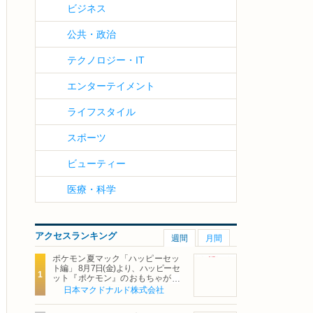
ビジネス
公共・政治
テクノロジー・IT
エンターテイメント
ライフスタイル
スポーツ
ビューティー
医療・科学
アクセスランキング
週間
月間
ポケモン夏マック「ハッピーセッ
ト編」 8月7日(金)より、ハッピーセ
ット『ポケモン』のおもちゃが期
間限定登場
日本マクドナルド株式会社