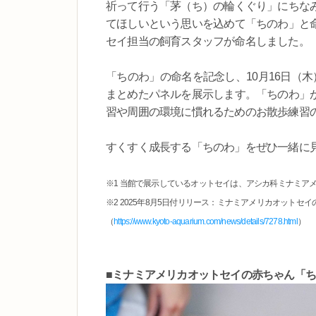
祈って行う「茅（ち）の輪くぐり」にちな
てほしいという思いを込めて「ちのわ」と
セイ担当の飼育スタッフが命名しました。
「ちのわ」の命名を記念し、10月16日（
まとめたパネルを展示します。「ちのわ」
習や周囲の環境に慣れるためのお散歩練習
すくすく成長する「ちのわ」をぜひ一緒に
※1 当館で展示しているオットセイは、アシカ科ミナミア
※2 2025年8月5日付リリース：ミナミアメリカオットセイ
（
https://www.kyoto-aquarium.com/news/details/7278.html
）
■ミナミアメリカオットセイの赤ちゃん「