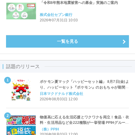
「令和8年熊本地震被害への募金」実施のご案内
株式会社セブン銀行
2026年07月31日 10:03
一覧を見る
話題のリリース
ポケモン夏マック「ハッピーセット編」 8月7日(金)よ
り、ハッピーセット『ポケモン』のおもちゃが期間限
定登場
日本マクドナルド株式会社
2026年08月03日 12:00
物価高に応える生活応援とワクワクを両立！食品・衣
料・生活用品など全222種類が一挙登場 PPIHグループ
「夏福袋」＆セール 8月6日(木)より順次スタート
（株）PPIH
2026年08月03日 12:00