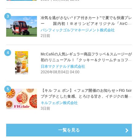
冷気を逃がさない“ドア付きカート”で夏でも快適プレ
ー 国内初！※オリンピアオリジナル「AirCon
Cart（エアコンカート）」導入 | ＰＧＭ
パシフィックゴルフマネージメント株式会社
2日前
McCaféの人気レギュラー商品フラッペ＆スムージーが
初のリニューアル！「クッキー＆クリームチョコフラ
ッペ」「マンゴースムージー」8月5日（水）から販売
日本マクドナルド株式会社
開始
2026年08月04日 04:00
【キル フェ ボン】＜フェア開催のお知らせ＞FIG fair
プチプチとした食感、とろける甘さ、イチジクの魅力
をたっぷりと。新作を含め、イチジク尽くしの全4種が
キルフェボン株式会社
登場8月20日（木）スタート
3日前
一覧を見る