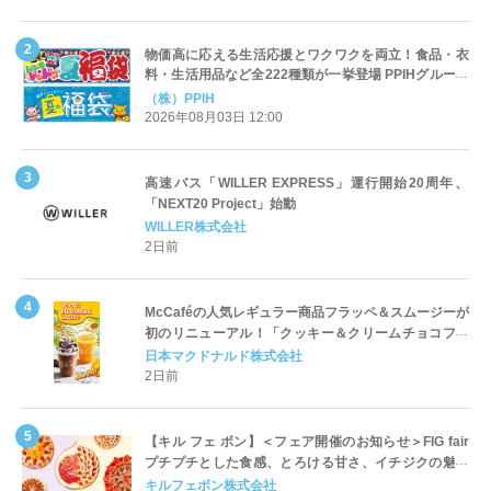
物価高に応える生活応援とワクワクを両立！食品・衣
料・生活用品など全222種類が一挙登場 PPIHグループ
「夏福袋」＆セール 8月6日(木)より順次スタート
（株）PPIH
2026年08月03日 12:00
高速バス「WILLER EXPRESS」運行開始20周年、
「NEXT20 Project」始動
WILLER株式会社
2日前
McCaféの人気レギュラー商品フラッペ＆スムージーが
初のリニューアル！「クッキー＆クリームチョコフラ
ッペ」「マンゴースムージー」8月5日（水）から販売
日本マクドナルド株式会社
開始
2日前
【キル フェ ボン】＜フェア開催のお知らせ＞FIG fair
プチプチとした食感、とろける甘さ、イチジクの魅力
をたっぷりと。新作を含め、イチジク尽くしの全4種が
キルフェボン株式会社