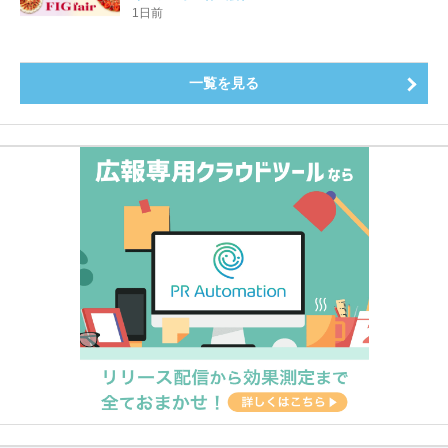
登場8月20日（木）スタート
1日前
一覧を見る