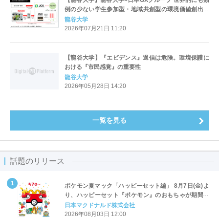
【龍谷大学】龍谷大学×日本GXグループ 世界的にも類
例の少ない学生参加型・地域共創型の環境価値創出・
オフセット実装モデルを構築
龍谷大学
2026年07月21日 11:20
【龍谷大学】『エビデンス』過信は危険。環境保護に
おける『市民感覚』の重要性
龍谷大学
2026年05月28日 14:20
一覧を見る
話題のリリース
ポケモン夏マック「ハッピーセット編」 8月7日(金)よ
り、ハッピーセット『ポケモン』のおもちゃが期間限
定登場
日本マクドナルド株式会社
2026年08月03日 12:00