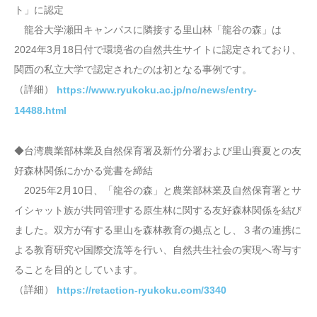
ト」に認定
龍谷大学瀬田キャンパスに隣接する里山林「龍谷の森」は
2024年3月18日付で環境省の自然共生サイトに認定されており、
関西の私立大学で認定されたのは初となる事例です。
（詳細）
https://www.ryukoku.ac.jp/nc/news/entry-
14488.html
◆台湾農業部林業及自然保育署及新竹分署および里山賽夏との友
好森林関係にかかる覚書を締結
2025年2月10日、「龍谷の森」と農業部林業及自然保育署とサ
イシャット族が共同管理する原生林に関する友好森林関係を結び
ました。双方が有する里山を森林教育の拠点とし、３者の連携に
よる教育研究や国際交流等を行い、自然共生社会の実現へ寄与す
ることを目的としています。
（詳細）
https://retaction-ryukoku.com/3340