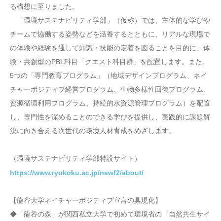
る構想に至りました。
「環境サステナビリティ学部」（仮称）では、主体的な学びや
チームで協働する姿勢などを涵養するとともに、リアルな現場で
の体験や経験を通して知識・技能の定着を図ることを目的に、体
験・共創型のPBL科目「クエスト科目群」を配置します。また、
5つの「専門教育プログラム」（地域デザインプログラム、ネイ
チャーポジティブ経営プログラム、生物多様性回復プログラム、
資源循環利用プログラム、持続的水資源管理プログラム）を配置
し、専門性を深めることのできる学びを提供し、実践的に課題解
決に向き合える次世代の環境人材育成をめざします。
（環境サステナビリティ学部特設サイト）
https://www.ryukoku.ac.jp/newf2/about/
【龍谷大学ネイチャーポジティブ宣言の具現化】
◆「龍谷の森」が関西私立大学で初めて環境省の「自然共生サイ