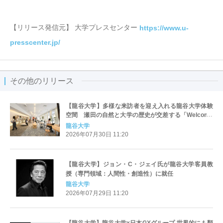
【リリース発信元】 大学プレスセンター
https://www.u-
presscenter.jp/
その他のリリース
【龍谷大学】多様な来訪者を迎え入れる龍谷大学体験
空間 瀬田の自然と大学の歴史が交差する「Welcome
Lounge」を瀬田キャンパスに開設
龍谷大学
2026年07月30日 11:20
【龍谷大学】ジョン・C・ジェイ氏が龍谷大学客員教
授（専門領域：人間性・創造性）に就任
龍谷大学
2026年07月29日 11:20