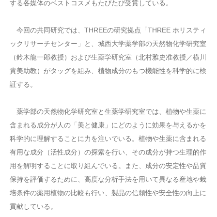
する各媒体のベストコスメもたびたび受賞している。
今回の共同研究では、THREEの研究拠点「THREE ホリスティ
ックリサーチセンター」と、城西大学薬学部の天然物化学研究室
（鈴木龍一郎教授）および生薬学研究室（北村雅史准教授／横川
貴美助教）がタッグを組み、植物成分のもつ機能性を科学的に検
証する。
薬学部の天然物化学研究室と生薬学研究室では、植物や生薬に
含まれる成分が人の「美と健康」にどのように効果を与えるかを
科学的に理解することに力を注いでいる。植物や生薬に含まれる
有用な成分（活性成分）の探索を行い、その成分が持つ生理的作
用を解明することに取り組んでいる。また、成分の安定性や品質
保持を評価するために、高度な分析手法を用いて異なる産地や栽
培条件の薬用植物の比較も行い、製品の信頼性や安全性の向上に
貢献している。