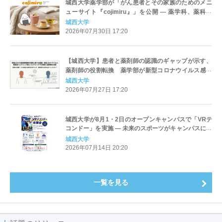
城西大学薬学部が「がん患者とその家族のためのメニ
ューサイト『cojimiru』」を公開 ― 薬学科、薬科学
科、医療栄養学科の3学科が連携してレシピを考案
城西大学
2026年07月30日 17:20
【城西大学】患者と薬剤師の認識のギャップが示す、
薬剤師の役割転換 薬学部が新型コロナウイルス感染
症（COVID-19）パンデミック前後における薬剤師の役
城西大学
割に対する、患者と薬剤師自身の認識の変化を調査
2026年07月27日 17:20
城西大学が8月1・2日のオープンキャンパスで「VRテ
コンドー」を実施 ― 未来のスポーツがキャンパスに登
場
城西大学
2026年07月14日 20:20
一覧を見る