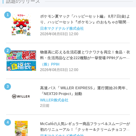
話題のリリース
ポケモン夏マック「ハッピーセット編」 8月7日(金)よ
り、ハッピーセット『ポケモン』のおもちゃが期間限
定登場
日本マクドナルド株式会社
2026年08月03日 12:00
物価高に応える生活応援とワクワクを両立！食品・衣
料・生活用品など全222種類が一挙登場 PPIHグループ
「夏福袋」＆セール 8月6日(木)より順次スタート
（株）PPIH
2026年08月03日 12:00
高速バス「WILLER EXPRESS」運行開始20周年、
「NEXT20 Project」始動
WILLER株式会社
2日前
McCaféの人気レギュラー商品フラッペ＆スムージーが
初のリニューアル！「クッキー＆クリームチョコフラ
ッペ」「マンゴースムージー」8月5日（水）から販売
日本マクドナルド株式会社