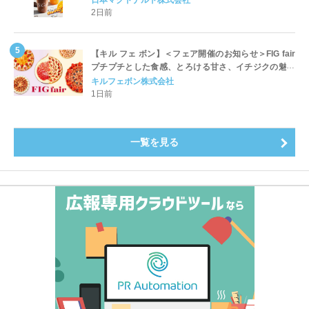
開始
2日前
【キル フェ ボン】＜フェア開催のお知らせ＞FIG fair
プチプチとした食感、とろける甘さ、イチジクの魅力
をたっぷりと。新作を含め、イチジク尽くしの全4種が
キルフェボン株式会社
登場8月20日（木）スタート
1日前
一覧を見る