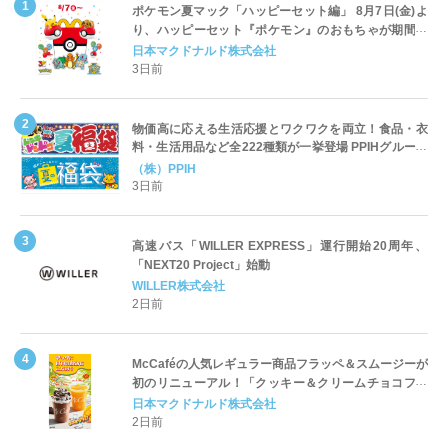
ポケモン夏マック「ハッピーセット編」 8月7日(金)よ
り、ハッピーセット『ポケモン』のおもちゃが期間限
定登場
日本マクドナルド株式会社
3日前
物価高に応える生活応援とワクワクを両立！食品・衣
料・生活用品など全222種類が一挙登場 PPIHグループ
「夏福袋」＆セール 8月6日(木)より順次スタート
（株）PPIH
3日前
高速バス「WILLER EXPRESS」運行開始20周年、
「NEXT20 Project」始動
WILLER株式会社
2日前
McCaféの人気レギュラー商品フラッペ＆スムージーが
初のリニューアル！「クッキー＆クリームチョコフラ
ッペ」「マンゴースムージー」8月5日（水）から販売
日本マクドナルド株式会社
開始
2日前