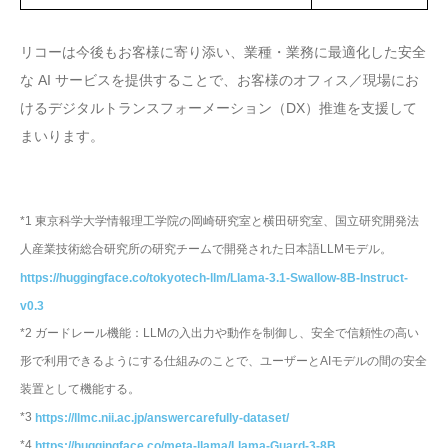
リコーは今後もお客様に寄り添い、業種・業務に最適化した安全
な AI サービスを提供することで、お客様のオフィス／現場にお
けるデジタルトランスフォーメーション（DX）推進を支援して
まいります。
*1 東京科学大学情報理工学院の岡崎研究室と横田研究室、国立研究開発法
人産業技術総合研究所の研究チームで開発された日本語LLMモデル。
https://huggingface.co/tokyotech-llm/Llama-3.1-Swallow-8B-Instruct-
v0.3
*2 ガードレール機能：LLMの入出力や動作を制御し、安全で信頼性の高い
形で利用できるようにする仕組みのことで、ユーザーとAIモデルの間の安全
装置として機能する。
*3
https://llmc.nii.ac.jp/answercarefully-dataset/
*4
https://huggingface.co/meta-llama/Llama-Guard-3-8B