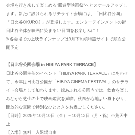
会場を行き来して楽しめる“回遊型映画祭”へとスケールアップし
ます。新たに設けられるサテライト会場には、「日比谷公園」
「日比谷OKUROJI」が登場します。エンターテインメントの街
日比谷全体が映画に染まる17日間をお楽しみに！
※各会場での上映ラインナップは9月下旬頃特設サイトで順次公
開予定
【日比谷公園会場 in HIBIYA PARK TERRACE】
日比谷公園主催のイベント「HIBIYA PARK TERRACE」にあわせ
て、今年は日比谷公園が「HIBIYA CINEMA FESTIVAL」のサテラ
イト会場として加わります。緑あふれる公園内では、飲食を楽し
みながら芝生の上で映画鑑賞を満喫。秋風が心地よい昼下がり、
開放的な空間で特別なひとときをお過ごしください。
【日時】2025年10月10日（金）～10月13日（月・祝）※荒天中
止
【入場】無料 入退場自由