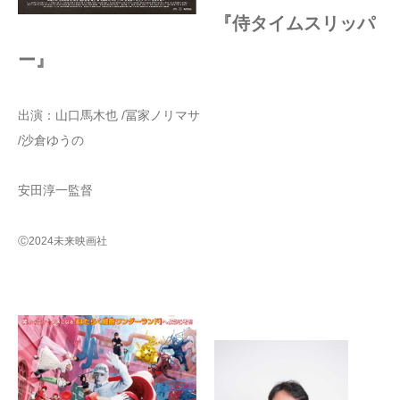
『侍タイムスリッパ
ー』
出演：山口馬木也 /冨家ノリマサ
/沙倉ゆうの
安田淳一監督
Ⓒ2024未来映画社