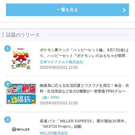
一覧を見る
話題のリリース
ポケモン夏マック「ハッピーセット編」 8月7日(金)よ
り、ハッピーセット『ポケモン』のおもちゃが期間限
定登場
日本マクドナルド株式会社
2026年08月03日 12:00
物価高に応える生活応援とワクワクを両立！食品・衣
料・生活用品など全222種類が一挙登場 PPIHグループ
「夏福袋」＆セール 8月6日(木)より順次スタート
（株）PPIH
2026年08月03日 12:00
高速バス「WILLER EXPRESS」運行開始20周年、
「NEXT20 Project」始動
WILLER株式会社