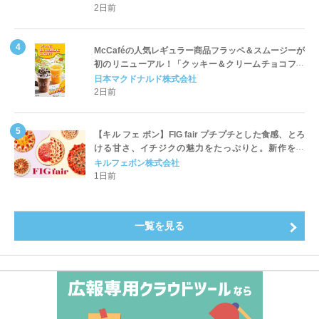
2日前
McCaféの人気レギュラー商品フラッペ＆スムージーが
初のリニューアル！「クッキー＆クリームチョコフラ
ッペ」「マンゴースムージー」8月5日（水）から販売
日本マクドナルド株式会社
開始
2日前
【キル フェ ボン】FIG fair プチプチとした食感、とろ
ける甘さ、イチジクの魅力をたっぷりと。新作を含
め、イチジク尽くしの全4種が登場8月20日（木）スタ
キルフェボン株式会社
ート
1日前
一覧を見る