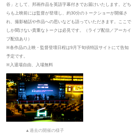
谷」として、邦画作品を英語字幕付きでお届けいたします。どち
らも上映前には監督が登壇し、約30分のトークショーが開催さ
れ、撮影秘話や作品への思いなども語っていただきます。ここで
しか聞けない貴重なトークは必見です。（ライブ配信／アーカイ
ブ配信あり）
※各作品の上映・監督登壇日程は9月下旬頃特設サイトにて告知
予定です。
※入退場自由、入場無料
▲過去の開催の様子