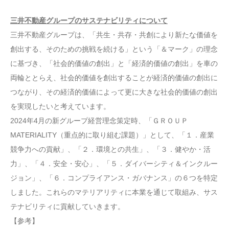
三井不動産グループのサステナビリティについて
三井不動産グループは、「共生・共存・共創により新たな価値を
創出する、そのための挑戦を続ける」という「＆マーク」の理念
に基づき、「社会的価値の創出」と「経済的価値の創出」を車の
両輪ととらえ、社会的価値を創出することが経済的価値の創出に
つながり、その経済的価値によって更に大きな社会的価値の創出
を実現したいと考えています。
2024年4月の新グループ経営理念策定時、「ＧＲＯＵＰ
MATERIALITY（重点的に取り組む課題）」として、「１．産業
競争力への貢献」、「２．環境との共生」、「３．健やか・活
力」、「４．安全・安心」、「５．ダイバーシティ＆インクルー
ジョン」、「６．コンプライアンス・ガバナンス」の６つを特定
しました。これらのマテリアリティに本業を通じて取組み、サス
テナビリティに貢献していきます。
【参考】