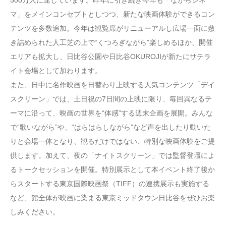
500万人に達しています。昨年に引き続き今年も「ながらシネ
マ」をメインコンセプトとしつつ、新たな映画体験ができるコン
テンツを多数追加。今年は観覧席がリニューアルし広場一面に敷
き詰められた人工芝の上で“くつろぎながら”楽しめるほか、開催
エリアも拡大し、日比谷公園や日比谷OKUROJIが新たにサテラ
イト会場として加わります。
また、日中に名作映画を日替わり上映する人気コンテンツ「デイ
スクリーン」では、土日祝の7日間の上映に限り、毎回異なるテ
ーマに沿って、映画の世界を“体感”する週末企画を展開。みんな
で“歌いながら”や、“はらはらしながら”など声を出したり動いた
りと会場一体となり、観るだけではない、特別な映画体験をご提
供します。加えて、夜の「ナイトスクリーン」では監督登壇によ
るトークセッションを開催。特別展示として本イベント終了後か
らスタートする東京国際映画祭（TIFF）の連携展示も実施する
など、館全体が映画に染まる東京ミッドタウン日比谷をぜひお楽
しみください。