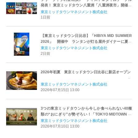
発表！ 東京ミッドタウン八重洲「八重洲夜市」開催
期間：2026 年8月28 日（金）～9月6日（日）
東京ミッドタウンマネジメント株式会社
1日前
【東京ミッドタウン日比谷】「HIBIYA MID SUMMER
2026」 開催中 ランタンが灯る屋外ダイナーに夏の
新メニューが登場
東京ミッドタウンマネジメント株式会社
2日前
2026年初夏 東京ミッドタウン日比谷に新店オープン
東京ミッドタウンマネジメント株式会社
2026年07月15日 13:00
3つの東京ミッドタウンから今しか食べられない40種
類の“おにぎり”が勢ぞろい！「TOKYO MIDTOWN お
にぎり総選挙」開幕
東京ミッドタウンマネジメント株式会社
2026年07月10日 13:00