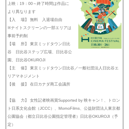
上映：19：00～終了時間は作品に
より異なります
【入 場】 無料 入退場自由
※ナイトスクリーンの一部エリアは
事前予約制
【場 所】 東京ミッドタウン日比
谷 日比谷ステップ広場、日比谷公
園、日比谷OKUROJI
【主 催】 東京ミッドタウン日比谷／一般社団法人日比谷エ
リアマネジメント
【後 援】 在日カナダ商工会議所
【協 力】 女性記者映画賞Supported by 映キャン！、トロン
ト日系文化会館（JCCC）、MomoFilms、公益財団法人東京都
公園協会（都立日比谷公園指定管理者）日比谷OKUROJI（予
定）