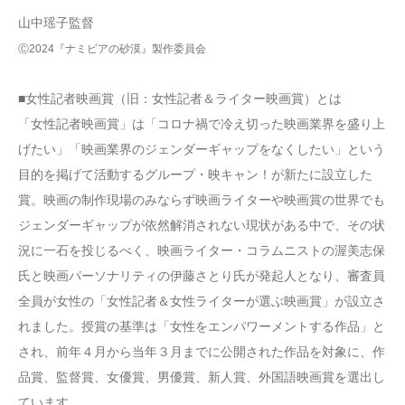
山中瑶子監督
Ⓒ2024『ナミビアの砂漠』製作委員会
■女性記者映画賞（旧：女性記者＆ライター映画賞）とは
「女性記者映画賞」は「コロナ禍で冷え切った映画業界を盛り上
げたい」「映画業界のジェンダーギャップをなくしたい」という
目的を掲げて活動するグループ・映キャン！が新たに設立した
賞。映画の制作現場のみならず映画ライターや映画賞の世界でも
ジェンダーギャップが依然解消されない現状がある中で、その状
況に一石を投じるべく、映画ライター・コラムニストの渥美志保
氏と映画パーソナリティの伊藤さとり氏が発起人となり、審査員
全員が女性の「女性記者＆女性ライターが選ぶ映画賞」が設立さ
れました。授賞の基準は「女性をエンパワーメントする作品」と
され、前年４月から当年３月までに公開された作品を対象に、作
品賞、監督賞、女優賞、男優賞、新人賞、外国語映画賞を選出し
ています。