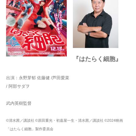
『はたらく細胞』
出演：永野芽郁 佐藤健 /芦田愛菜
/ 阿部サダヲ
武内英樹監督
©清水茜／講談社 ©原田重光・初嘉屋一生・清水茜／講談社 ©2024映画
「はたらく細胞」製作委員会