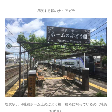
収穫する駅のナイアガラ
塩尻駅3、4番線ホーム上のぶどう棚（後ろに写っているのは特急
あずさ）