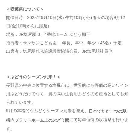
＜収穫祭について＞
開催日時：2025年9月10日(水) 午前10時から(雨天の場合9月12
日(金)10時からに順延)
場所：JR塩尻駅 3、4番線ホーム ぶどう棚下
招待者：サンサンこども園 年長、年中、年少（46名）予定
出席者：塩尻駅観光施設設置協議会員、JR塩尻駅社員他
＜ぶどうのシーズン到来！＞
長野県の中央に位置する塩尻市は、世界的にも評価の高いワイン
用ぶどうだけでなく、質の高い生食用ぶどうの名産地としても知
られています。
9月の本格的なぶどうシーズン到来を迎え、
日本でただ一つの駅
にて毎年恒例の収穫祭を行いま
構内プラットホーム上のぶどう園
す。