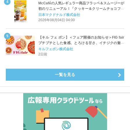
McCaféの人気レギュラー商品フラッペ＆スムージーが
初のリニューアル！「クッキー＆クリームチョコフラ
ッペ」「マンゴースムージー」8月5日（水）から販売
日本マクドナルド株式会社
開始
2026年08月04日 04:00
【キル フェ ボン】＜フェア開催のお知らせ＞FIG fair
プチプチとした食感、とろける甘さ、イチジクの魅力
をたっぷりと。新作を含め、イチジク尽くしの全4種が
キルフェボン株式会社
登場8月20日（木）スタート
2日前
一覧を見る