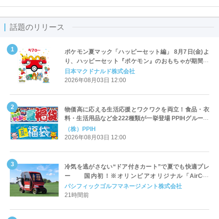
話題のリリース
ポケモン夏マック「ハッピーセット編」 8月7日(金)よ
り、ハッピーセット『ポケモン』のおもちゃが期間限
定登場
日本マクドナルド株式会社
2026年08月03日 12:00
物価高に応える生活応援とワクワクを両立！食品・衣
料・生活用品など全222種類が一挙登場 PPIHグループ
「夏福袋」＆セール 8月6日(木)より順次スタート
（株）PPIH
2026年08月03日 12:00
冷気を逃がさない“ドア付きカート”で夏でも快適プレ
ー 国内初！※オリンピアオリジナル「AirCon
Cart（エアコンカート）」導入 | ＰＧＭ
パシフィックゴルフマネージメント株式会社
21時間前