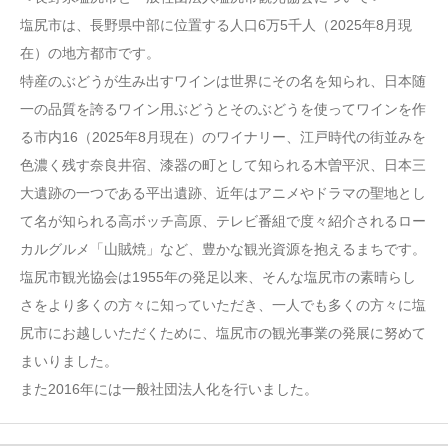
塩尻市は、長野県中部に位置する人口6万5千人（2025年8月現
在）の地方都市です。
特産のぶどうが生み出すワインは世界にその名を知られ、日本随
一の品質を誇るワイン用ぶどうとそのぶどうを使ってワインを作
る市内16（2025年8月現在）のワイナリー、江戸時代の街並みを
色濃く残す奈良井宿、漆器の町として知られる木曽平沢、日本三
大遺跡の一つである平出遺跡、近年はアニメやドラマの聖地とし
て名が知られる高ボッチ高原、テレビ番組で度々紹介されるロー
カルグルメ「山賊焼」など、豊かな観光資源を抱えるまちです。
塩尻市観光協会は1955年の発足以来、そんな塩尻市の素晴らし
さをより多くの方々に知っていただき、一人でも多くの方々に塩
尻市にお越しいただくために、塩尻市の観光事業の発展に努めて
まいりました。
また2016年には一般社団法人化を行いました。