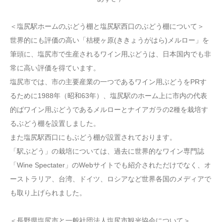
＜塩尻駅ホームのぶどう棚と塩尻駅西口のぶどう棚について＞
世界的にも評価の高い「桔梗ヶ原(ききょうがはら)メルロー」を
筆頭に、塩尻市で生産されるワイン用ぶどうは、日本国内でも非
常に高い評価を得ています。
塩尻市では、市の主要産業の一つであるワイン用ぶどうをPRす
るために1988年（昭和63年）、塩尻駅のホーム上に市内の代表
的ばワイン用ぶどうであるメルローとナイアガラの2種を栽培す
るぶどう棚を設置しました。
また塩尻駅西口にもぶどう棚が設置されております。
「駅ぶどう」の栽培については、過去に世界的なワイン専門誌
「Wine Spectater」のWebサイトでも紹介されただけでなく、オ
ーストラリア、台湾、ドイツ、ロシアなど世界各国のメディアで
も取り上げられました。
＜長野県塩尻市と一般社団法人塩尻市観光協会について＞