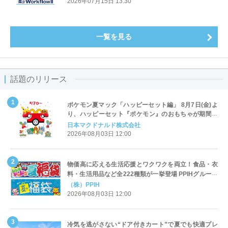
2026年07月15日 13:30
一覧を見る
話題のリリース
ポケモン夏マック「ハッピーセット編」 8月7日(金)よ
り、ハッピーセット『ポケモン』のおもちゃが期間限
定登場
日本マクドナルド株式会社
2026年08月03日 12:00
物価高に応える生活応援とワクワクを両立！食品・衣
料・生活用品など全222種類が一挙登場 PPIHグループ
「夏福袋」＆セール 8月6日(木)より順次スタート
（株）PPIH
2026年08月03日 12:00
冷気を逃がさない“ドア付きカート”で夏でも快適プレ