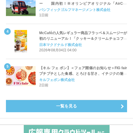
ー 国内初！※オリンピアオリジナル「AirCon
Cart（エアコンカート）」導入 | ＰＧＭ
パシフィックゴルフマネージメント株式会社
1日前
McCaféの人気レギュラー商品フラッペ＆スムージーが
初のリニューアル！「クッキー＆クリームチョコフラ
ッペ」「マンゴースムージー」8月5日（水）から販売
日本マクドナルド株式会社
開始
2026年08月04日 04:00
【キル フェ ボン】＜フェア開催のお知らせ＞FIG fair
プチプチとした食感、とろける甘さ、イチジクの魅力
をたっぷりと。新作を含め、イチジク尽くしの全4種が
キルフェボン株式会社
登場8月20日（木）スタート
2日前
一覧を見る