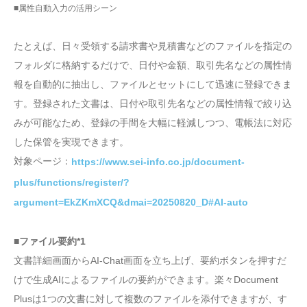
■属性自動入力の活用シーン
たとえば、日々受領する請求書や見積書などのファイルを指定の
フォルダに格納するだけで、日付や金額、取引先名などの属性情
報を自動的に抽出し、ファイルとセットにして迅速に登録できま
す。登録された文書は、日付や取引先名などの属性情報で絞り込
みが可能なため、登録の手間を大幅に軽減しつつ、電帳法に対応
した保管を実現できます。
対象ページ：
https://www.sei-info.co.jp/document-
plus/functions/register/?
argument=EkZKmXCQ&dmai=20250820_D#AI-auto
■ファイル要約*1
文書詳細画面からAI-Chat画面を立ち上げ、要約ボタンを押すだ
けで生成AIによるファイルの要約ができます。楽々Document
Plusは1つの文書に対して複数のファイルを添付できますが、す