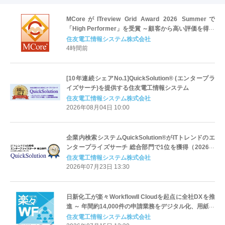
MCoreがITreview Grid Award 2026 Summerで
「High Performer」を受賞 ～顧客から高い評価を得て
7年連続受賞*1～
住友電工情報システム株式会社
4時間前
[10年連続シェアNo.1]QuickSolution® (エンタープラ
イズサーチ)を提供する住友電工情報システム
住友電工情報システム株式会社
2026年08月04日 10:00
企業内検索システムQuickSolution®がITトレンドのエ
ンタープライズサーチ 総合部門で1位を獲得（2026年
上半期ランキング）
住友電工情報システム株式会社
2026年07月23日 13:30
日新化工が楽々WorkflowII Cloudを起点に全社DXを推
進 ～ 年間約14,000件の申請業務をデジタル化、用紙購
入量40%削減を実現 ～
住友電工情報システム株式会社