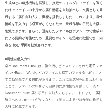
生成AIとの連携機能を拡張し、指定のフォルダにファイルを置く
だけでファイルの中身から属性情報を自動抽出し、文書として登
録する「属性自動入力」機能を搭載しました。これにより、属性
情報を手入力する必要がなくなるため、登録作業の手間を大幅に
削減できます。さらに、登録したファイルはボタン一つで生成AI
による要約が可能なため、重要なポイントを迅速に把握でき、内
“
”
容を
読む
手間も軽減されます。
■属性自動入力*1
楽々Document Plusには、複合機などでスキャンされた電子ファ
イルやExcel、Wordなどのファイルを指定のフォルダへ置くこと
で自動登録できる機能があります。これに生成AIを組み合わせる
ことで、ファイルの中身から自動的に属性情報を抽出し、楽々
Document Plusの属性項目に自動入力します。これにより、属性
項目への入力の手間がなくなり、従業員による登録作業の負担を
大幅に軽減できます。