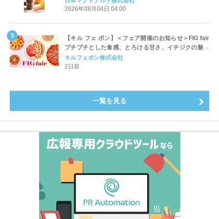
日本マクドナルド株式会社
開始
2026年08月04日 04:00
【キル フェ ボン】＜フェア開催のお知らせ＞FIG fair
プチプチとした食感、とろける甘さ、イチジクの魅力
をたっぷりと。新作を含め、イチジク尽くしの全4種が
キルフェボン株式会社
登場8月20日（木）スタート
2日前
一覧を見る