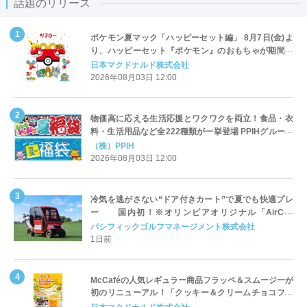
話題のリリース
ポケモン夏マック「ハッピーセット編」 8月7日(金)よ
り、ハッピーセット『ポケモン』のおもちゃが期間限
定登場
日本マクドナルド株式会社
2026年08月03日 12:00
物価高に応える生活応援とワクワクを両立！食品・衣
料・生活用品など全222種類が一挙登場 PPIHグループ
「夏福袋」＆セール 8月6日(木)より順次スタート
（株）PPIH
2026年08月03日 12:00
冷気を逃がさない“ドア付きカート”で夏でも快適プレ
ー 国内初！※オリンピアオリジナル「AirCon
Cart（エアコンカート）」導入 | ＰＧＭ
パシフィックゴルフマネージメント株式会社
1日前
McCaféの人気レギュラー商品フラッペ＆スムージーが
初のリニューアル！「クッキー＆クリームチョコフラ
ッペ」「マンゴースムージー」8月5日（水）から販売