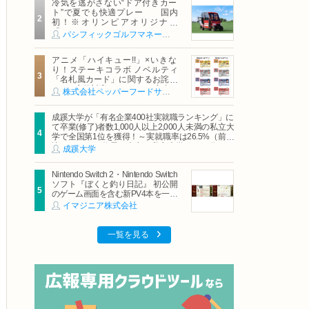
冷気を逃がさない“ドア付きカー
ト”で夏でも快適プレー 国内
初！※オリンピアオリジナル
「AirCon Cart（エアコンカー
パシフィックゴルフマネージメント株式会社
ト）」導入 | ＰＧＭ
アニメ「ハイキュー!!」×いきな
り！ステーキコラボ ノベルティ
「名札風カード」に関するお詫び
および交換対応についてのご案内
株式会社ペッパーフードサービス
成蹊大学が「有名企業400社実就職ランキング」に
て卒業(修了)者数1,000人以上2,000人未満の私立大
学で全国第1位を獲得！～実就職率は26.5%（前年
比＋4.3pt）に伸長、東京の私立大学でも10位にラ
成蹊大学
ンクイン～
Nintendo Switch 2・Nintendo Switch
ソフト『ぼくと釣り日記』 初公開
のゲーム画面を含む新PV4本を一挙
公開！
イマジニア株式会社
一覧を見る