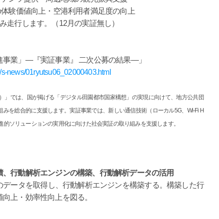
体験価値向上・空港利用者満足度の向上
走行します。（12月の実証無し）
進事業」―『実証事業』 二次公募の結果―」
/s-news/01ryutsu06_02000403.html
業）」では、国が掲げる「デジタル田園都市国家構想」の実現に向けて、地方公共団
を総合的に支援します。実証事業では、新しい通信技術（ローカル5G、Wi-Fi H
図る先進的ソリューションの実用化に向けた社会実証の取り組みを支援します。
積、行動解析エンジンの構築、行動解析データの活用
のデータを取得し、行動解析エンジンを構築する。構築した行
値向上・効率性向上を図る。