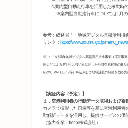
4.案内型自動走行車を活用した移動時の
※案内型自動走行車については1月のみ
参考：総務省「「地域デジタル基盤活用推
リンク：
https://www.soumu.go.jp/menu_news
※1：「令和6年地域デジタル基盤活用推進事業（実証事
体などによるデジタル技術を活用した地域課題解決の取り組み
aLow、Wi-Fi6E／7等）を活用して地域課題の解決を
【実証内容（予定）】
１．空港利用者の行動データ取得および蓄
カメラで撮影した画像等を基に空港利用者
動解析データを活用し、提供サービスの価
（協力企業：Iroribi株式会社）