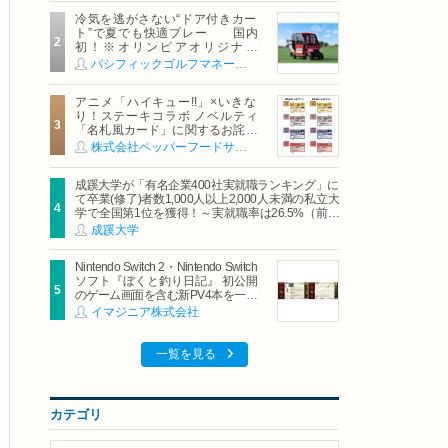
冷気を逃がさない“ドア付きカー
ト”で夏でも快適プレー 国内
初！※オリンピアオリジナル
「AirCon Cart（エアコンカー
パシフィックゴルフマネージメント株式会社
ト）」導入 | ＰＧＭ
アニメ「ハイキュー!!」×いきな
り！ステーキコラボ ノベルティ
「名札風カード」に関するお詫び
および交換対応についてのご案内
株式会社ペッパーフードサービス
成蹊大学が「有名企業400社実就職ランキング」に
て卒業(修了)者数1,000人以上2,000人未満の私立大
学で全国第1位を獲得！～実就職率は26.5%（前年
比＋4.3pt）に伸長、東京の私立大学でも10位にラ
成蹊大学
ンクイン～
Nintendo Switch 2・Nintendo Switch
ソフト『ぼくと釣り日記』 初公開
のゲーム画面を含む新PV4本を一挙
公開！
イマジニア株式会社
一覧を見る
カテゴリ