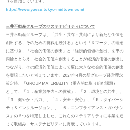
りを目指しています。
https://www.yaesu.tokyo-midtown.com/
三井不動産グループのサステナビリティについて
三井不動産グループは、「共生・共存・共創により新たな価値を
創出する、そのための挑戦を続ける」という「＆マーク」の理念
に基づき、「社会的価値の創出」と「経済的価値の創出」を車の
両輪ととらえ、社会的価値を創出することが経済的価値の創出に
つながり、その経済的価値によって更に大きな社会的価値の創出
を実現したいと考えています。2024年4月の新グループ経営理念
策定時、「GROUP MATERIALITY（重点的に取り組む課題）」
として、「１．産業競争力への貢献」、「２．環境との共生」、
「３．健やか・活力」、「４．安全・安心」、「５．ダイバーシ
ティ＆インクルージョン」、「６．コンプライアンス・ガバナン
ス」の６つを特定しました。これらのマテリアリティに本業を通
じて取組み、サステナビリティに貢献していきます。