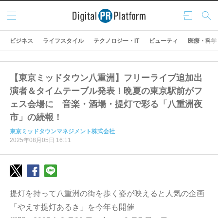
メニ
ログ
検索
ュー
イン
ビジネス
ライフスタイル
テクノロジー・IT
ビューティ
医療・科学
【東京ミッドタウン八重洲】フリーライブ追加出
演者＆タイムテーブル発表！晩夏の東京駅前がフ
ェス会場に 音楽・酒場・提灯で彩る「八重洲夜
市」の続報！
東京ミッドタウンマネジメント株式会社
2025年08月05日 16:11
提灯を持って八重洲の街を歩く姿が映えると人気の企画
「やえす提灯あるき」を今年も開催