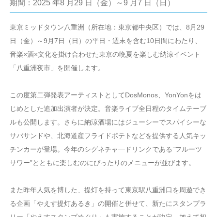
期間：2025 年8 月29 日（金）～9 月7 日（日）
東京ミッドタウン八重洲（所在地：東京都中央区）では、8月29
日（金）～9月7日（日）の平日・週末を含む10日間にわたり、
音楽×酒×文化を掛け合わせた東京の晩夏を楽しむ納涼イベント
「八重洲夜市」を開催します。
この度第二弾発表アーティストとしてDosMonos、YonYonをは
じめとした追加出演者が決定。音楽ライブ全日程のタイムテーブ
ルも公開します。さらに納涼酒場にはジューシーでスパイシーな
サバサンドや、北海道産フライドポテトなどを提供する人気キッ
チンカーが登場。今年のシグネチャ―ドリンクである”フルーツ
サワー”とともに楽しむのにぴったりのメニューが並びます。
また昨年人気を博した、提灯を持って東京駅八重洲口を周遊でき
る企画「やえす提灯あるき」の開催と併せて、新たにスタンプラ
リー「やえすスタンプめぐり」も実施することが決定。加えて初