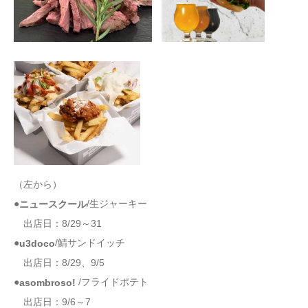
（左から）
●
/生ジャーキー
ニュースクール
出店日：8/29～31
●
/鯖サンドイッチ
u3doco
出店日：8/29、9/5
●
/フライドポテト
asombroso!
出店日：9/6～7