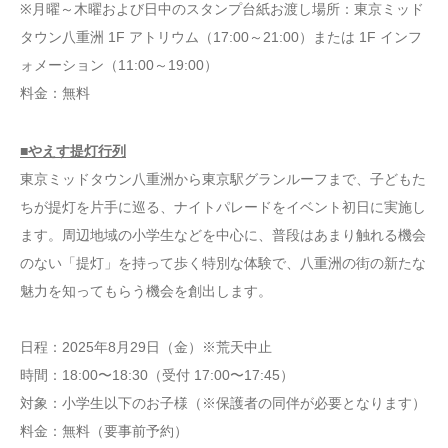
※月曜～木曜および日中のスタンプ台紙お渡し場所：東京ミッド
タウン八重洲 1F アトリウム（17:00～21:00）または 1F インフ
ォメーション（11:00～19:00）
料金：無料
■やえす提灯行列
東京ミッドタウン八重洲から東京駅グランルーフまで、子どもた
ちが提灯を片手に巡る、ナイトパレードをイベント初日に実施し
ます。周辺地域の小学生などを中心に、普段はあまり触れる機会
のない「提灯」を持って歩く特別な体験で、八重洲の街の新たな
魅力を知ってもらう機会を創出します。
日程：2025年8月29日（金）※荒天中止
時間：18:00〜18:30（受付 17:00〜17:45）
対象：小学生以下のお子様（※保護者の同伴が必要となります）
料金：無料（要事前予約）