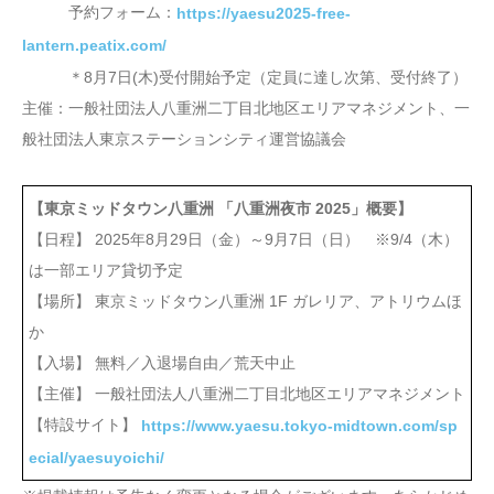
予約フォーム：
https://yaesu2025-free-
lantern.peatix.com/
＊8月7日(木)受付開始予定（定員に達し次第、受付終了）
主催：一般社団法人八重洲二丁目北地区エリアマネジメント、⼀
般社団法⼈東京ステーションシティ運営協議会
【東京ミッドタウン八重洲 「八重洲夜市 2025」概要】
【日程】 2025年8月29日（金）～9月7日（日） ※9/4（木）
は一部エリア貸切予定
【場所】 東京ミッドタウン八重洲 1F ガレリア、アトリウムほ
か
【入場】 無料／入退場自由／荒天中止
【主催】 一般社団法人八重洲二丁目北地区エリアマネジメント
【特設サイト】
https://www.yaesu.tokyo-midtown.com/sp
ecial/yaesuyoichi/