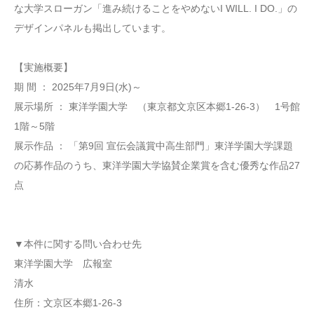
な大学スローガン「進み続けることをやめないI WILL. I DO.」の
デザインパネルも掲出しています。
【実施概要】
期 間 ： 2025年7月9日(水)～
展示場所 ： 東洋学園大学 （東京都文京区本郷1-26-3） 1号館
1階～5階
展示作品 ： 「第9回 宣伝会議賞中高生部門」東洋学園大学課題
の応募作品のうち、東洋学園大学協賛企業賞を含む優秀な作品27
点
▼本件に関する問い合わせ先
東洋学園大学 広報室
清水
住所：文京区本郷1-26-3