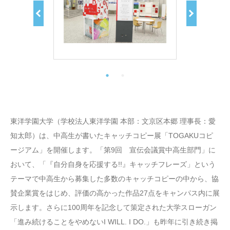
東洋学園大学（学校法人東洋学園 本部：文京区本郷 理事長：愛
知太郎）は、中高生が書いたキャッチコピー展「TOGAKUコピ
ージアム」を開催します。「第9回 宣伝会議賞中高生部門」に
おいて、「『自分自身を応援する!!』キャッチフレーズ」という
テーマで中高生から募集した多数のキャッチコピーの中から、協
賛企業賞をはじめ、評価の高かった作品27点をキャンパス内に展
示します。さらに100周年を記念して策定された大学スローガン
「進み続けることをやめないI WILL. I DO.」も昨年に引き続き掲