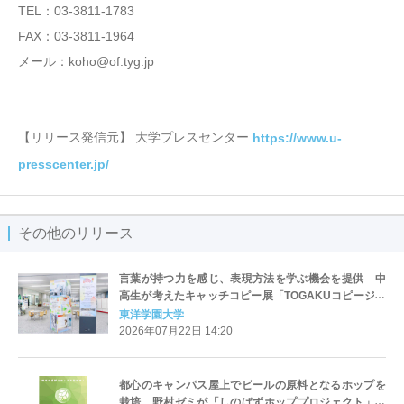
TEL：03-3811-1783
FAX：03-3811-1964
メール：koho@of.tyg.jp
【リリース発信元】 大学プレスセンター
https://www.u-
presscenter.jp/
その他のリリース
言葉が持つ力を感じ、表現方法を学ぶ機会を提供 中
高生が考えたキャッチコピー展「TOGAKUコピージア
ム 2026-2027」 2026年7月22日(水)～ オープンキ
東洋学園大学
ャンパス来場者向けに開催
2026年07月22日 14:20
都心のキャンパス屋上でビールの原料となるホップを
栽培 野村ゼミが「しのばずホッププロジェクト」と