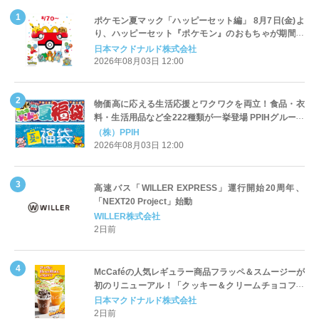
ポケモン夏マック「ハッピーセット編」 8月7日(金)よ
り、ハッピーセット『ポケモン』のおもちゃが期間限
定登場
日本マクドナルド株式会社
2026年08月03日 12:00
物価高に応える生活応援とワクワクを両立！食品・衣
料・生活用品など全222種類が一挙登場 PPIHグループ
「夏福袋」＆セール 8月6日(木)より順次スタート
（株）PPIH
2026年08月03日 12:00
高速バス「WILLER EXPRESS」運行開始20周年、
「NEXT20 Project」始動
WILLER株式会社
2日前
McCaféの人気レギュラー商品フラッペ＆スムージーが
初のリニューアル！「クッキー＆クリームチョコフラ
ッペ」「マンゴースムージー」8月5日（水）から販売
日本マクドナルド株式会社
開始
2日前