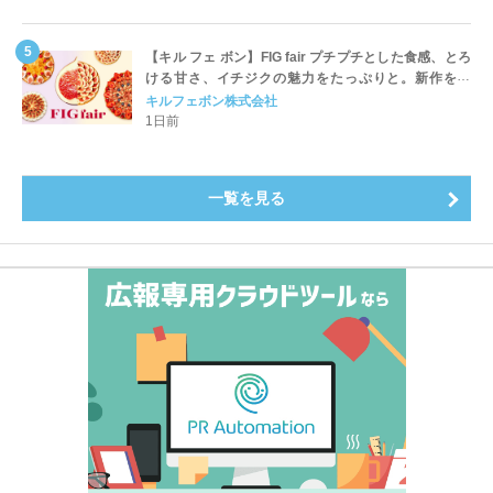
【キル フェ ボン】FIG fair プチプチとした食感、とろ
ける甘さ、イチジクの魅力をたっぷりと。新作を含
め、イチジク尽くしの全4種が登場8月20日（木）スタ
キルフェボン株式会社
ート
1日前
一覧を見る