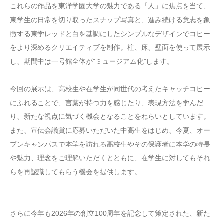
これらの作品を東洋学園大学の魅力である「人」に焦点を当て、
東学生の日常を切り取ったスナップ写真と、進み続ける意志を象
徴する東学レッドと白を基調にしたシンプルなデザインでコピー
をより深めるクリエイティブを制作。柱、床、壁面を使って展示
し、期間中は一号館全体が"ミュージアム化"します。
今回の展示は、高校生や在学生が同世代の考えたキャッチコピー
にふれることで、言葉が持つ力を感じたり、表現方法を学んだ
り、新たな視点に気づく機会となることをねらいとしています。
また、宣伝会議賞に応募いただいた中高生をはじめ、今夏、オー
プンキャンパスで本学を訪れる高校生やその保護者に本学の特長
や魅力、理念をご理解いただくとともに、在学生に対してもそれ
らを再認識してもらう機会を提供します。
さらに今年も2026年の創立100周年を記念して策定された、新た