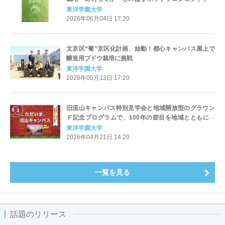
連携 地域循環型の都市農業実現に挑む
東洋学園大学
2026年06月04日 17:20
文京区“葡”京区化計画、始動！都心キャンパス屋上で
醸造用ブドウ栽培に挑戦
東洋学園大学
2026年05月12日 17:20
旧流山キャンパス特別見学会と地域開放型のグラウン
ド記念プログラムで、100年の節目を地域とともに祝
う 創立100周年記念イベント「ただいま、流山キャ
東洋学園大学
ンパス」を5月2日(土)に開催
2026年04月21日 14:20
一覧を見る
話題のリリース