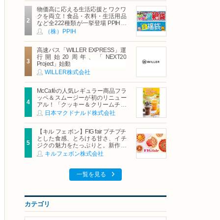
物価高に応える生活応援とワクワ
クを両立！食品・衣料・生活用品
など全222種類が一挙登場 PPIHグ
ループ「夏福袋」＆セール 8月6日
（株）PPIH
(木)より順次スタート
高速バス「WILLER EXPRESS」運
行開始20周年、「NEXT20
Project」始動
WILLER株式会社
McCaféの人気レギュラー商品フラ
ッペ＆スムージーが初のリニュー
アル！「クッキー＆クリームチョ
コフラッペ」「マンゴースムージ
日本マクドナルド株式会社
ー」8月5日（水）から販売開始
【キル フェ ボン】FIG fair プチプチ
とした食感、とろける甘さ、イチ
ジクの魅力をたっぷりと。新作を
含め、イチジク尽くしの全4種が登
キルフェボン株式会社
場8月20日（木）スタート
一覧を見る
カテゴリ