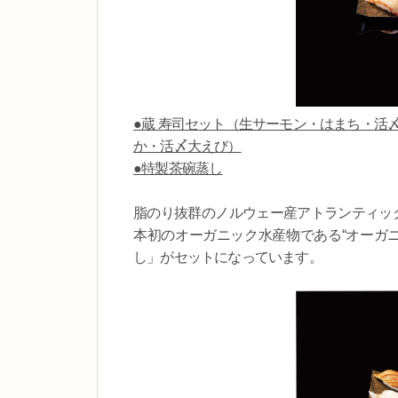
●蔵 寿司セット（生サーモン・はまち・活
か・活〆大えび）
●特製茶碗蒸し
脂のり抜群のノルウェー産アトランティック
本初のオーガニック水産物である“オーガニ
し」がセットになっています。