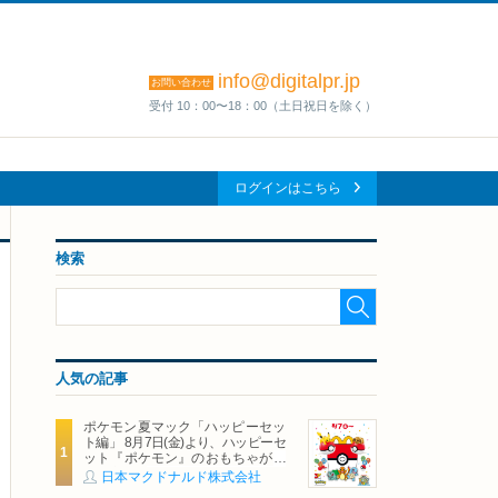
info@digitalpr.jp
お問い合わせ
受付 10：00〜18：00（土日祝日を除く）
ログインはこちら
検索
人気の記事
ポケモン夏マック「ハッピーセッ
ト編」 8月7日(金)より、ハッピーセ
ット『ポケモン』のおもちゃが期
間限定登場
日本マクドナルド株式会社