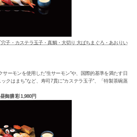
〆穴子・カステラ玉子・真鯛・大切り 大ばちまぐろ・
あおりい
サーモンを使用した“生サーモン”や、国際的基準を満たす日
ックはまち”など、寿司7貫に“カステラ玉子”、「特製茶碗蒸
昼御膳 彩 1,980円