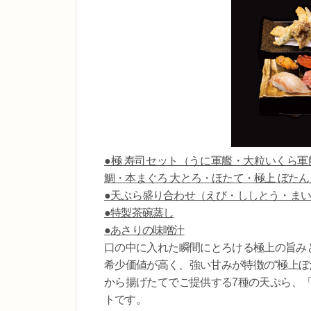
●極 寿司セット（うに軍艦・大粒いくら
鯛・本まぐろ 大とろ・ほたて・極上 ぼた
●天ぷら盛り合わせ（えび・ししとう・ま
●特製茶碗蒸し
●あさりの味噌汁
口の中に入れた瞬間にとろける極上の旨みと
希少価値が高く、強い甘みが特徴の“極上ぼ
から揚げたてでご提供する7種の天ぷら、
トです。