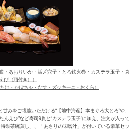
軍艦・あおりいか・活〆穴子・とろ鉄火巻・カステラ玉子・真
んえび（頭付き））
いたけ・かぼちゃ・なす・ズッキーニ・おくら）
甘みをご堪能いただける“【地中海産】本まぐろ大とろ”や、
たんえび”など寿司9貫と“カステラ玉子”に加え、注文が入って
「特製茶碗蒸し」、「あさりの味噌汁」が付いている豪華セッ