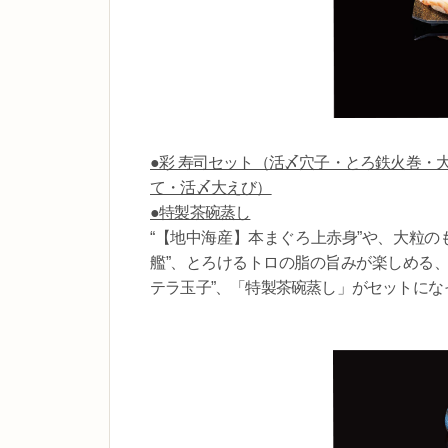
●彩 寿司セット（活〆穴子・とろ鉄火巻・
て・活〆大えび）
●特製茶碗蒸し
“【地中海産】本まぐろ上赤身”や、大粒の
艦”、とろけるトロの脂の旨みが楽しめる、
テラ玉子”、「特製茶碗蒸し」がセットにな