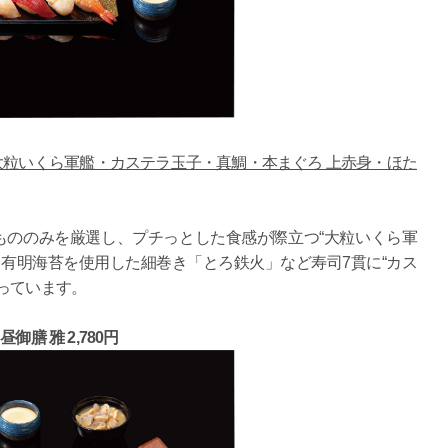
大粒いくら軍艦・カステラ玉子・真鯛・本まぐろ 上赤身・ほた
もののみを厳選し、プチっとした食感が際立つ“大粒いくら軍
有明海苔を使用した細巻き「とろ鉄火」など寿司7貫に“カス
っています。
昼御膳 雅 2,780円