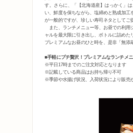
す。さらに、「【北海道産】はっかく」は
い、鮮度を保ちながら、塩締めと熟成加工
が一般的ですが、珍しい寿司ネタとしてご
また、ランチメニュー等、お昼での利用シ
ャルを最大限に引き出し、ボトルに詰めたリ
プレミアムなお昼のひと時を、是非「無添蔵
■手軽にプチ贅沢！プレミアムなランチメ
※平日17時までのご注文対応となります
※記載している商品はお持ち帰り不可
※季節や水揚げ状況、入荷状況により販売