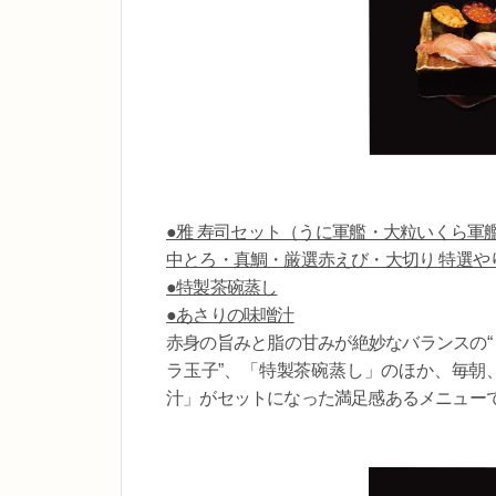
●雅 寿司セット（うに軍艦・大粒いくら軍
中とろ・真鯛・厳選赤えび・大切り 特選や
●特製茶碗蒸し
●あさりの味噌汁
赤身の旨みと脂の甘みが絶妙なバランスの“
ラ玉子”、「特製茶碗蒸し」のほか、毎朝
汁」がセットになった満足感あるメニュー