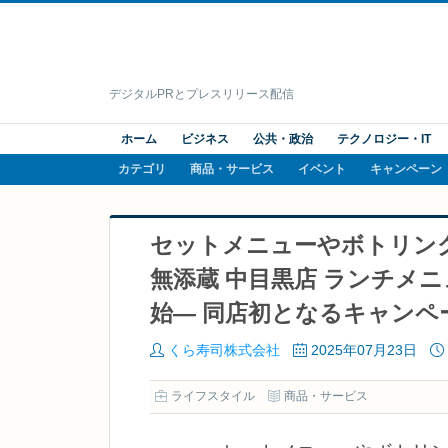
デジタルPRとプレスリリース配信
ホーム
ビジネス
公共・政治
テクノロジー・IT
カテゴリ
商品・サービス
イベント
キャンペーン
セットメニューやボトリン
無添蔵 中目黒店 ランチメニ
始― 同店初となるキャン
くら寿司株式会社
2025年07月23日
ライフスタイル
商品・サービス