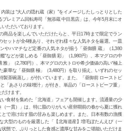
内装は “大人の隠れ蔵（家）”をイメージしたしっとりとした
プレミアム回転寿司「無添蔵 中目黒店」は、今年5月末にオ
しいただいております。
商品を楽しんでいただけたらと、平日17時まで限定でラン
のセットが全4種あり、それぞれ様々な人気ネタを厳選。一皿
やハマチなど定番の人気ネタが揃う「昼御膳 蔵」（1,380
”などが楽しめる「昼御膳 彩」（1,980円）、本マグロの中
雅」（2,780円）、本マグロの大トロや希少価値の高い“極上
豪華な「昼御膳 極」（3,480円）を取り揃え、いずれのセッ
特製茶碗蒸し」が付いています。また、「昼御前 ローストビ
し」と「あさりの味噌汁」が付き、単品の「ローストビーフ重」
ただけます。
い食材を集めた「北海道」フェアも開催します。流通量の少
き（一貫）」は、特に脂のりがいい産卵期前の春から夏に獲れ
ことで溶け出す脂の甘みも楽しめます。また、日本有数の漁獲
な大型のものを厳選した「【北海道産】増毛ぼたんえび（一
な状態で、ぷりっとした食感と濃厚な甘みをご堪能いただけま