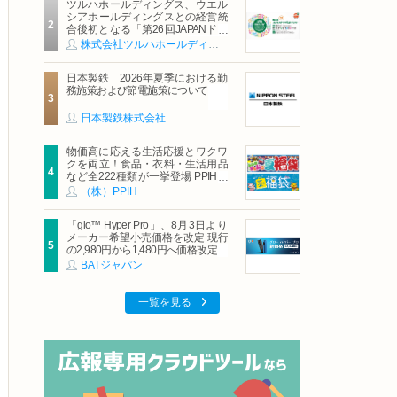
ツルハホールディングス、ウエル
シアホールディングスとの経営統
合後初となる「第26回JAPANドラ
ッグストアショー」に出展
株式会社ツルハホールディングス
日本製鉄 2026年夏季における勤
務施策および節電施策について
日本製鉄株式会社
物価高に応える生活応援とワクワ
クを両立！食品・衣料・生活用品
など全222種類が一挙登場 PPIHグ
ループ「夏福袋」＆セール 8月6日
（株）PPIH
(木)より順次スタート
「glo™ Hyper Pro」、8月3日より
メーカー希望小売価格を改定 現行
の2,980円から1,480円へ価格改定
BATジャパン
一覧を見る