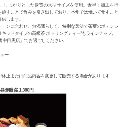
、しっかりとした身質の大型サイズを使用。素早く加工を行
を施すことで旨みを引き出しており、本州では焼いて食すこと
提供します。
ーンに合わせ、無添蔵らしく、特別な製法で茶葉のポテンシ
キッドタイプの高級茶“ボトリングティー”もラインナップ。
 中目黒店」でお過ごしください。
ニュー
が休止または商品内容を変更して販売する場合があります
昼御膳 蔵 1,380円