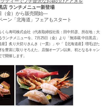
ングティーでプチ贅沢なお昼のひとときを
黒店 ランチメニュー新登場
5日（金）から販売開始―
ペーン「北海道」フェアもスタート
くら寿司株式会社（代表取締役社長：田中邦彦、所在地：大
るランチメニューを、7月25日（金）より「無添蔵 中目黒店」
道産】炙り大切りきんき（一貫）」や「【北海道産】増毛ぼた
材を豊富に取りそろえた、店舗オープン以来、初となるキャン
定で開催します。