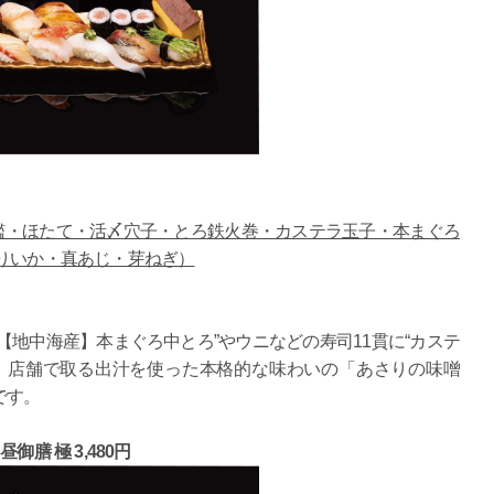
艦・ほたて・活〆穴子・とろ鉄火巻・カステラ玉子・本まぐろ
りいか・真あじ・芽ねぎ）
【地中海産】本まぐろ中とろ”やウニなどの寿司11貫に“カステ
、店舗で取る出汁を使った本格的な味わいの「あさりの味噌
です。
昼御膳 極 3,480円