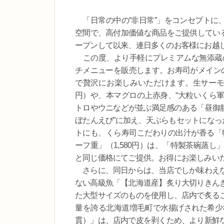
「日常の中の“非日常”」をコンセプトに、
空間で、高付加価値な商品をご提供している
ープンして以来、連日多くのお客様にお越
この度、より手軽にプレミアムな無添蔵の
チメニューを販売します。お寿司がメイン
で贅沢にお楽しみいただけます。生サーモン
円）や、本マグロの上赤身、“大粒いくら軍艦
トロやウニなどが並ぶ満足感のある「昼御膳 
ぼたんえび”に加え、天ぷらもセットになった
トにも、くら寿司こだわりの出汁が香る「
ーフ重」（1,580円）は、「特製茶碗蒸
と同じ価格にてご提供。お得にお楽しみい
さらに、同日からは、当店でしか味わえな
ない高級魚「【北海道産】炙り大切りきん
た大型サイズのものを使用し、店内で炙る
量を誇る北海道増毛町で水揚げされた希少
貫）」は、店内で皮を剥くため、より新鮮