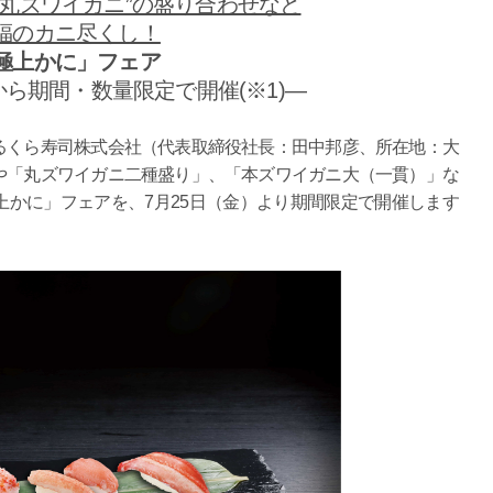
“丸ズワイガニ”の盛り合わせなど
福のカニ尽くし！
極上かに」フェア
から期間・数量限定で開催(※1)―
くら寿司株式会社（代表取締役社長：田中邦彦、所在地：大
や「丸ズワイガニ二種盛り」、「本ズワイガニ大（一貫）」な
かに」フェアを、7月25日（金）より期間限定で開催します