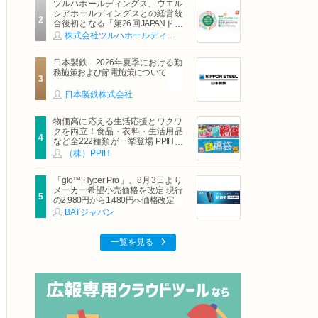
ツルハホールディングス、ウエル
シアホールディングスとの経営統
合後初となる「第26回JAPANドラ
ッグストアショー」に出展
株式会社ツルハホールディングス
日本製鉄 2026年夏季における勤
務施策および節電施策について
日本製鉄株式会社
物価高に応える生活応援とワクワ
クを両立！食品・衣料・生活用品
など全222種類が一挙登場 PPIHグ
ループ「夏福袋」＆セール 8月6日
（株）PPIH
(木)より順次スタート
「glo™ Hyper Pro」、8月3日より
メーカー希望小売価格を改定 現行
の2,980円から1,480円へ価格改定
BATジャパン
一覧を見る