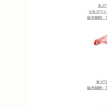
丸ズ
※丸ズワイ
販売期間：7
本ズワ
販売期間：7