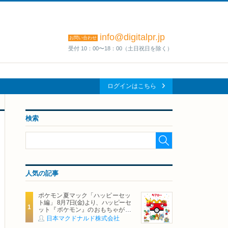
info@digitalpr.jp
お問い合わせ
受付 10：00〜18：00（土日祝日を除く）
ログインはこちら
検索
人気の記事
ポケモン夏マック「ハッピーセッ
ト編」 8月7日(金)より、ハッピーセ
ット『ポケモン』のおもちゃが期
間限定登場
日本マクドナルド株式会社