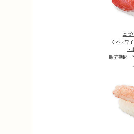
本ズ
※本ズワイ
・
販売期間：7