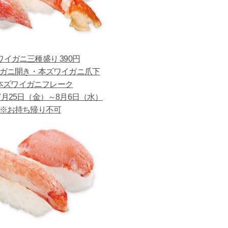
ワイガニ三種盛り 390円
ガニ開き・本ズワイガニ爪下
本ズワイガニフレーク
月25日（金）～8月6日（水）
※お持ち帰り不可