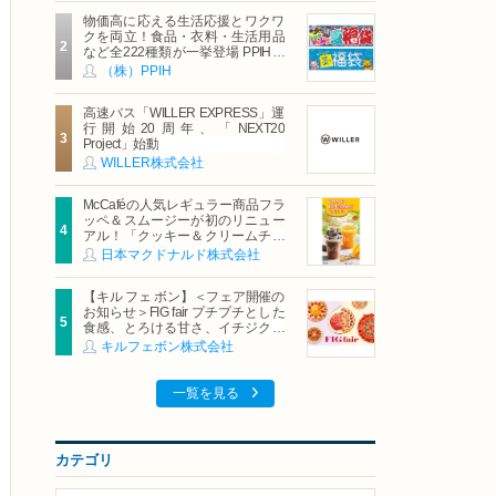
物価高に応える生活応援とワクワ
クを両立！食品・衣料・生活用品
など全222種類が一挙登場 PPIHグ
ループ「夏福袋」＆セール 8月6日
（株）PPIH
(木)より順次スタート
高速バス「WILLER EXPRESS」運
行開始20周年、「NEXT20
Project」始動
WILLER株式会社
McCaféの人気レギュラー商品フラ
ッペ＆スムージーが初のリニュー
アル！「クッキー＆クリームチョ
コフラッペ」「マンゴースムージ
日本マクドナルド株式会社
ー」8月5日（水）から販売開始
【キル フェ ボン】＜フェア開催の
お知らせ＞FIG fair プチプチとした
食感、とろける甘さ、イチジクの
魅力をたっぷりと。新作を含め、
キルフェボン株式会社
イチジク尽くしの全4種が登場8月
20日（木）スタート
一覧を見る
カテゴリ