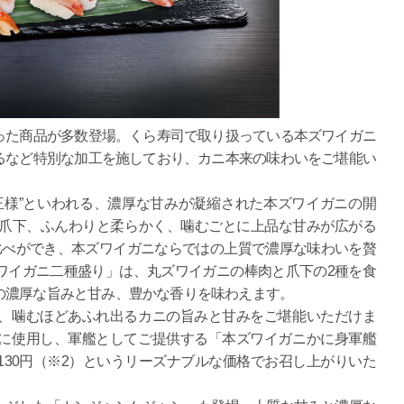
た商品が多数登場。くら寿司で取り扱っている本ズワイガニ
るなど特別な加工を施しており、カニ本来の味わいをご堪能い
様”といわれる、濃厚な甘みが凝縮された本ズワイガニの開
な爪下、ふんわりと柔らかく、噛むごとに上品な甘みが広がる
比べができ、本ズワイガニならではの上質で濃厚な味わいを贅
ワイガニ二種盛り」は、丸ズワイガニの棒肉と爪下の2種を食
の濃厚な旨みと甘み、豊かな香りを味わえます。
、噛むほどあふれ出るカニの旨みと甘みをご堪能いただけま
に使用し、軍艦としてご提供する「本ズワイガニかに身軍艦
30円（※2）というリーズナブルな価格でお召し上がりいた