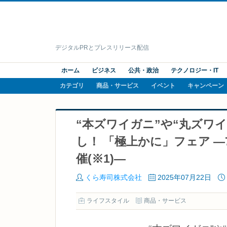
デジタルPRとプレスリリース配信
ホーム
ビジネス
公共・政治
テクノロジー・IT
カテゴリ
商品・サービス
イベント
キャンペーン
“本ズワイガニ”や“丸ズワ
し！ 「極上かに」フェア 
催(※1)―
くら寿司株式会社
2025年07月22日
ライフスタイル
商品・サービス