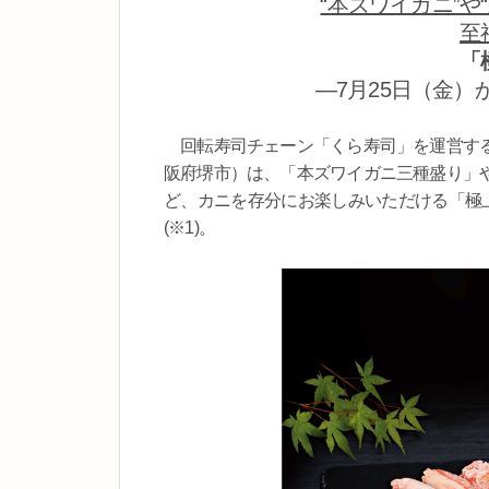
“本ズワイガニ”や
至
「
―7月25日（金）
回転寿司チェーン「くら寿司」を運営する
阪府堺市）は、「本ズワイガニ三種盛り」
ど、カニを存分にお楽しみいただける「極上
(※1)。