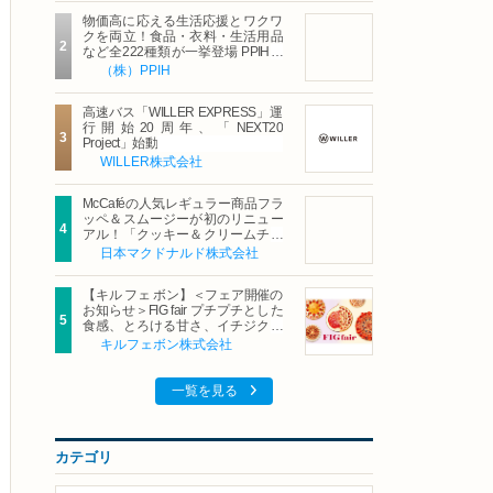
物価高に応える生活応援とワクワ
クを両立！食品・衣料・生活用品
など全222種類が一挙登場 PPIHグ
ループ「夏福袋」＆セール 8月6日
（株）PPIH
(木)より順次スタート
高速バス「WILLER EXPRESS」運
行開始20周年、「NEXT20
Project」始動
WILLER株式会社
McCaféの人気レギュラー商品フラ
ッペ＆スムージーが初のリニュー
アル！「クッキー＆クリームチョ
コフラッペ」「マンゴースムージ
日本マクドナルド株式会社
ー」8月5日（水）から販売開始
【キル フェ ボン】＜フェア開催の
お知らせ＞FIG fair プチプチとした
食感、とろける甘さ、イチジクの
魅力をたっぷりと。新作を含め、
キルフェボン株式会社
イチジク尽くしの全4種が登場8月
20日（木）スタート
一覧を見る
カテゴリ