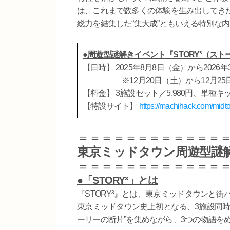
は、これまで数多くの体験を生み出してき
総力を結集した“集大成”ともいえる特別な
●周遊型謎解きイベント『STORY³（スト
【日時】 2025年8月8日（金）から2026
※12月20日（土）から12月25
【料金】 3施設セット／5,980円、単種キッ
【特設サイト】
https://machihack.com/midt
＝＝＝＝＝＝＝＝＝＝＝＝
東京ミッドタウン周遊型謎解
＝＝＝＝＝＝＝＝＝＝＝＝
●「STORY³」とは
『STORY³』とは、東京ミッドタウンと
東京ミッドタウン史上初となる、3施設同時
ーリーの断片”を集めながら、3つの物語を