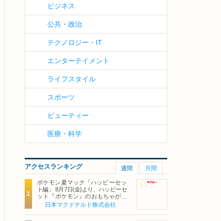
ビジネス
公共・政治
テクノロジー・IT
エンターテイメント
ライフスタイル
スポーツ
ビューティー
医療・科学
アクセスランキング
週間
月間
ポケモン夏マック「ハッピーセッ
ト編」 8月7日(金)より、ハッピーセ
ット『ポケモン』のおもちゃが期
間限定登場
日本マクドナルド株式会社