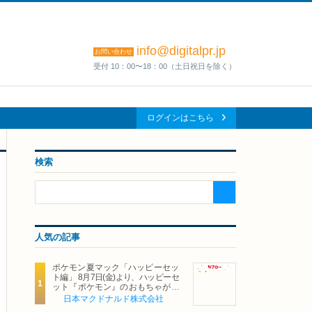
info@digitalpr.jp
お問い合わせ
受付 10：00〜18：00（土日祝日を除く）
ログインはこちら
検索
人気の記事
ポケモン夏マック「ハッピーセッ
ト編」 8月7日(金)より、ハッピーセ
ット『ポケモン』のおもちゃが期
間限定登場
日本マクドナルド株式会社