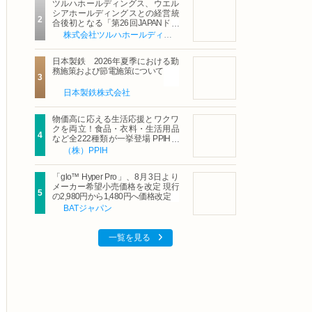
ツルハホールディングス、ウエル
シアホールディングスとの経営統
合後初となる「第26回JAPANドラ
ッグストアショー」に出展
株式会社ツルハホールディングス
日本製鉄 2026年夏季における勤
務施策および節電施策について
日本製鉄株式会社
物価高に応える生活応援とワクワ
クを両立！食品・衣料・生活用品
など全222種類が一挙登場 PPIHグ
ループ「夏福袋」＆セール 8月6日
（株）PPIH
(木)より順次スタート
「glo™ Hyper Pro」、8月3日より
メーカー希望小売価格を改定 現行
の2,980円から1,480円へ価格改定
BATジャパン
一覧を見る