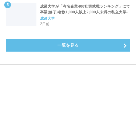
成蹊大学が「有名企業400社実就職ランキング」にて
卒業(修了)者数1,000人以上2,000人未満の私立大学で
全国第1位を獲得！～実就職率は26.5%（前年比＋
成蹊大学
4.3pt）に伸長、東京の私立大学でも10位にランクイン
2日前
～
一覧を見る