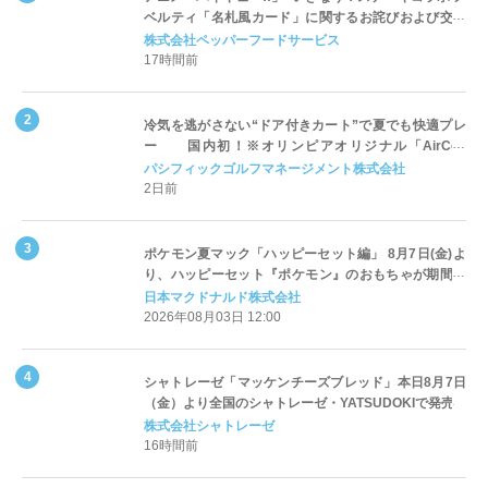
ベルティ「名札風カード」に関するお詫びおよび交換
対応についてのご案内
株式会社ペッパーフードサービス
17時間前
冷気を逃がさない“ドア付きカート”で夏でも快適プレ
ー 国内初！※オリンピアオリジナル「AirCon
Cart（エアコンカート）」導入 | ＰＧＭ
パシフィックゴルフマネージメント株式会社
2日前
ポケモン夏マック「ハッピーセット編」 8月7日(金)よ
り、ハッピーセット『ポケモン』のおもちゃが期間限
定登場
日本マクドナルド株式会社
2026年08月03日 12:00
シャトレーゼ「マッケンチーズブレッド」本日8月7日
（金）より全国のシャトレーゼ・YATSUDOKIで発売
株式会社シャトレーゼ
16時間前