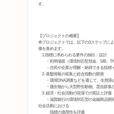
す。
【プロジェクトの概要】
本プロジェクトでは、以下の3ステップによ
価を進めます。
1.指標に求められる要件の抽出・設計
・利用場面（環境対応型預金、SIB、T
・住民や企業が理解・納得できる指標イ
2. 基盤情報の収集と総合指数の開発
・環境DNA調査などを通じて、生態系の
・微生物から大型野生動物、昆虫群集な
3. 経済・社会活動の現場での実証と評価
・滋賀銀行の環境対応型の金融商品開発
社会活動における
指標の適用性を評価