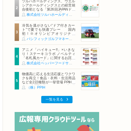
ツルハホールディングス、ウエル
シアホールディングスとの経営統
合後初となる「第26回JAPANドラ
ッグストアショー」に出展
株式会社ツルハホールディングス
冷気を逃がさない“ドア付きカー
ト”で夏でも快適プレー 国内
初！※オリンピアオリジナル
「AirCon Cart（エアコンカー
パシフィックゴルフマネージメント株式会社
ト）」導入 | ＰＧＭ
アニメ「ハイキュー!!」×いきな
り！ステーキコラボ ノベルティ
「名札風カード」に関するお詫び
および交換対応についてのご案内
株式会社ペッパーフードサービス
物価高に応える生活応援とワクワ
クを両立！食品・衣料・生活用品
など全222種類が一挙登場 PPIHグ
ループ「夏福袋」＆セール 8月6日
（株）PPIH
(木)より順次スタート
一覧を見る