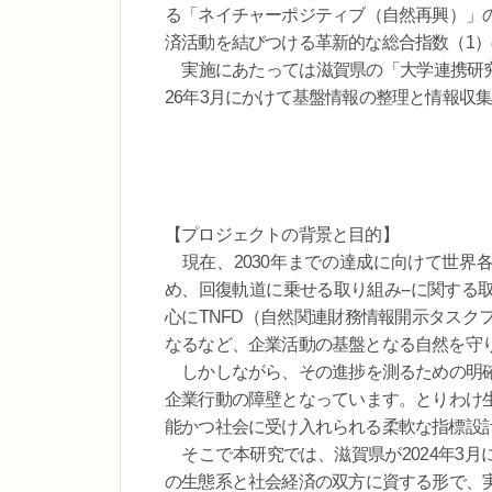
る「ネイチャーポジティブ（自然再興）」
済活動を結びつける革新的な総合指数（1
実施にあたっては滋賀県の「大学連携研究プ
26年3月にかけて基盤情報の整理と情報収
【プロジェクトの背景と目的】
現在、2030年までの達成に向けて世界各
め、回復軌道に乗せる取り組み--に関する
心にTNFD（自然関連財務情報開示タスク
なるなど、企業活動の基盤となる自然を守
しかしながら、その進捗を測るための明確
企業行動の障壁となっています。とりわけ
能かつ社会に受け入れられる柔軟な指標設
そこで本研究では、滋賀県が2024年3月
の生態系と社会経済の双方に資する形で、