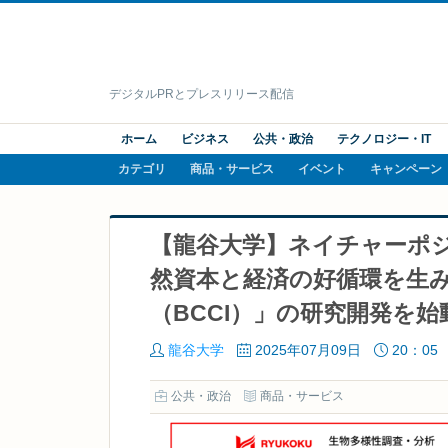
デジタルPRとプレスリリース配信
ホーム
ビジネス
公共・政治
テクノロジー・IT
カテゴリ
商品・サービス
イベント
キャンペーン
【龍谷大学】ネイチャーポ
然資本と経済の好循環を生
（BCCI）」の研究開発を始
龍谷大学
2025年07月09日
20：05
公共・政治
商品・サービス