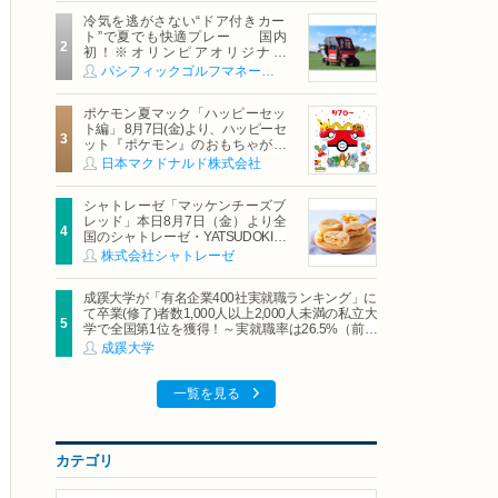
冷気を逃がさない“ドア付きカー
ト”で夏でも快適プレー 国内
初！※オリンピアオリジナル
「AirCon Cart（エアコンカー
パシフィックゴルフマネージメント株式会社
ト）」導入 | ＰＧＭ
ポケモン夏マック「ハッピーセッ
ト編」 8月7日(金)より、ハッピーセ
ット『ポケモン』のおもちゃが期
間限定登場
日本マクドナルド株式会社
シャトレーゼ「マッケンチーズブ
レッド」本日8月7日（金）より全
国のシャトレーゼ・YATSUDOKIで
発売
株式会社シャトレーゼ
成蹊大学が「有名企業400社実就職ランキング」に
て卒業(修了)者数1,000人以上2,000人未満の私立大
学で全国第1位を獲得！～実就職率は26.5%（前年
比＋4.3pt）に伸長、東京の私立大学でも10位にラ
成蹊大学
ンクイン～
一覧を見る
カテゴリ