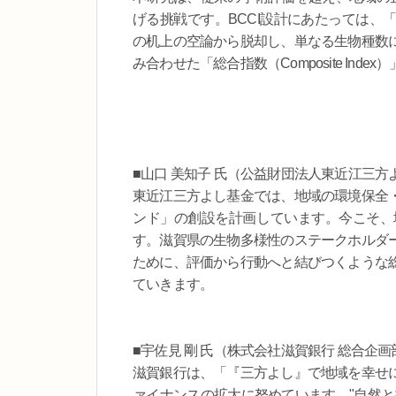
げる挑戦です。BCCI設計にあたっては、
の机上の空論から脱却し、単なる生物種数
み合わせた「総合指数（Composite In
■山口 美知子 氏（公益財団法人東近江三
東近江三方よし基金では、地域の環境保全
ンド」の創設を計画しています。今こそ、
す。滋賀県の生物多様性のステークホルダ
ために、評価から行動へと結びつくような
ていきます。
■宇佐見 剛 氏（株式会社滋賀銀行 総合
滋賀銀行は、「『三方よし』で地域を幸せ
ァイナンスの拡大に努めています。"自然と