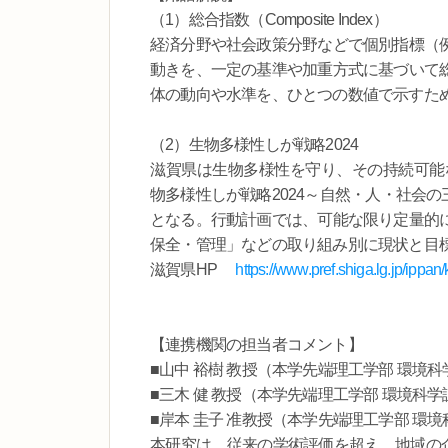
（1）総合指数（Composite Index）
経済分野や社会政策分野などで個別指標（
動きを、一定の基準や加重方式に基づいて
体の動向や水準を、ひとつの数値で示すた
（2）生物多様性しが戦略2024
滋賀県は生物多様性を守り、その持続可能
物多様性しが戦略2024～自然・人・社会の三
となる。行動計画では、可能な限り定量的
保全・管理」などの取り組み別に現状と目
滋賀県HP
https://www.pref.shiga.lg.jp/ippa
【連携機関の担当者コメント】
■山中 裕樹 教授（本学先端理工学部 環境
■三木 健 教授（本学先端理工学部 環境科学
■岸本 圭子 准教授（本学先端理工学部 環
本研究は、従来の学術評価を超え、地域の企