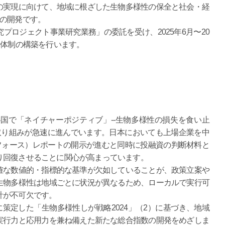
の実現に向けて、地域に根ざした生物多様性の保全と社会・経
）の開発です。
ロジェクト事業研究業務」の委託を受け、2025年6月〜20
集体制の構築を行います。
国で「ネイチャーポジティブ」--生物多様性の損失を食い止
取り組みが急速に進んでいます。日本においても上場企業を中
フォース）レポートの開示が進むと同時に投融資の判断材料と
り回復させることに関心が高まっています。
な数値的・指標的な基準が欠如していることが、政策立案や
生物多様性は地域ごとに状況が異なるため、ローカルで実行可
計が不可欠です。
に策定した「生物多様性しが戦略2024」（2）に基づき、地域
実行力と応用力を兼ね備えた新たな総合指数の開発をめざしま