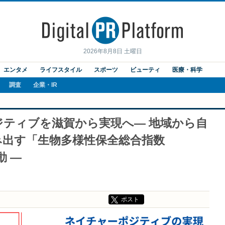
2026年8月8日 土曜日
エンタメ
ライフスタイル
スポーツ
ビューティ
医療・科学
調査
企業・IR
ジティブを滋賀から実現へ― 地域から自
み出す「生物多様性保全総合指数
動 ―
ポスト