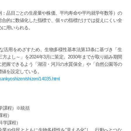
例：品目ごとの生産量や株価、平均寿命や平均就学年数等）の
総合的に数値化した指標で、個々の指標だけでは捉えにくい全
めに用いられる。
な活用をめざすため、生物多様性基本法第13条に基づき「生
方よし～」を2024年3月に策定。2030年までが取り組み期間
に把握できるよう「湖沼・河川の水質保全」や「自然公園等の
標値を設定している。
n/kankyoshizen/shizen/14035.html
科学課程）※統括
課程）
境科学課程）
業や住民とともに生物多様性を"見える化"し、行動へとつな