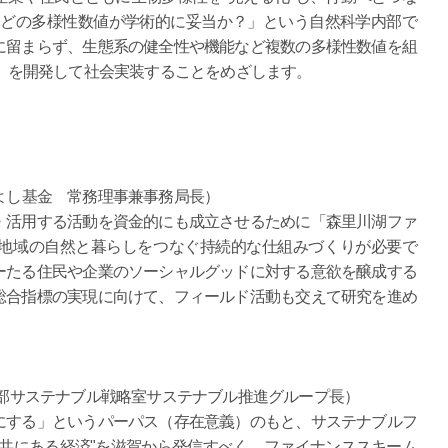
「どの多様性数値が学術的に妥当か？」という自然科学内部で
に留まらず、生態系の健全性や機能など複数の多様性数値を組
dex）」を開発して社会実装することをめざします。
方よし基金 常務理事兼事務局長）
・活用する活動を資金的にも成立させるために「森里川湖ファ
地域の自然と暮らしをつなぐ持続的な仕組みづくりが必要で
ーたる住民や企業のソーシャルグッドに対する意欲を醸成する
総合指標の実現に向けて、フィールド活動も交えて研究を進め
企画部サステナブル戦略室サステナブル推進グループ長）
にする」というパーパス（存在意義）のもと、サステナブルフ
共にある経済"を滋賀から発信すべく、ファイナンススキーム