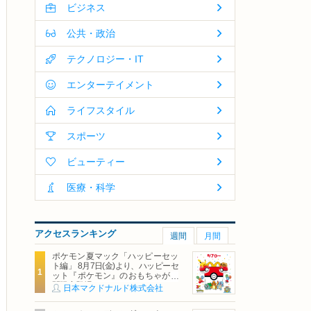
ビジネス
公共・政治
テクノロジー・IT
エンターテイメント
ライフスタイル
スポーツ
ビューティー
医療・科学
アクセスランキング
週間
月間
ポケモン夏マック「ハッピーセッ
ト編」 8月7日(金)より、ハッピーセ
ット『ポケモン』のおもちゃが期
間限定登場
日本マクドナルド株式会社