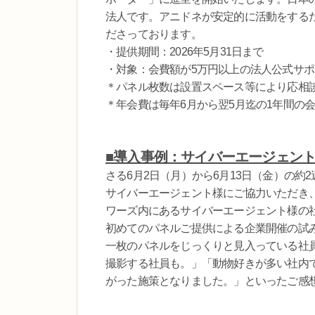
法人です。アニドネが安定的に活動をする
ださっております。
・提供期間：2026年5月31日まで
・対象：会費額が5万円以上の法人公式サ
＊パネル枚数は設置スペース等により応相
＊年会費は毎年6月から翌5月迄の1年間の
■導入事例：サイバーエージェン
さる6月2日（月）から6月13日（金）の約
サイバーエージェント様にご協力いただき、「保
ワーズ内にあるサイバーエージェント様の
初めてのパネルご提供による企業開催の試
一枚のパネルをじっくりと見入っている社
撮影する社員も。」「動物好きが多い社内で
がった施策となりました。」といったご感