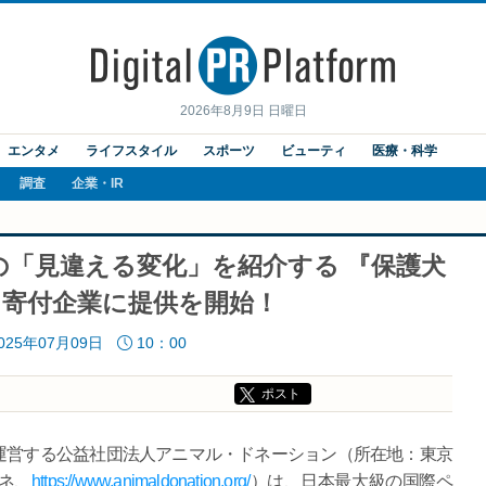
2026年8月9日 日曜日
エンタメ
ライフスタイル
スポーツ
ビューティ
医療・科学
調査
企業・IR
「見違える変化」を紹介する 『保護犬
』を、寄付企業に提供を開始！
025年07月09日
10：00
ポスト
運営する公益社団法人アニマル・ドネーション（所在地：東京
ネ、
https://www.animaldonation.org/
）は、日本最大級の国際ペ