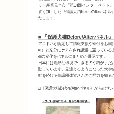
ット産業見本市『第14回インターペット
すく加工した『保護犬猫Before/Afte
たします。
■ 『保護犬猫Before/Afterパネ
アニドネが認定して情報支援や寄付をお届け
re）と充分にケアをされ譲渡に至っているよう現
erの変化をパネルにまとめた展示です。
日本には過酷な環境で生きる犬や猫がまだ
動しています。見違えるようになった犬や
動を続ける保護団体皆さんのご尽力を知る
□《保護犬猫Before/Afterパネル》からのサ