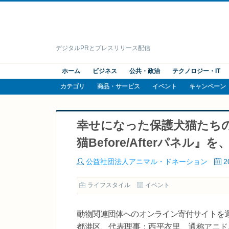
デジタルPRとプレスリリース配信
ホーム
ビジネス
公共・政治
テクノロジー・IT
カテゴリ
商品・サービス
イベント
キャンペーン
幸せになった保護犬猫たちの
猫Before/Afterパネル
公益社団法人アニマル・ドネーション
2
ライフスタイル
イベント
動物関連団体へのオンライン寄付サイトを
都港区、代表理事：西平衣里、通称アニド