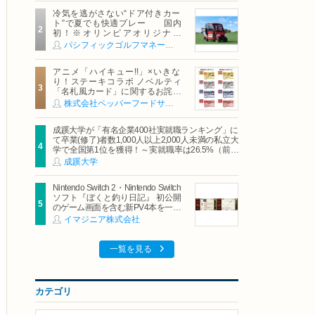
冷気を逃がさない“ドア付きカー
ト”で夏でも快適プレー 国内
初！※オリンピアオリジナル
「AirCon Cart（エアコンカー
パシフィックゴルフマネージメント株式会社
ト）」導入 | ＰＧＭ
アニメ「ハイキュー!!」×いきな
り！ステーキコラボ ノベルティ
「名札風カード」に関するお詫び
および交換対応についてのご案内
株式会社ペッパーフードサービス
成蹊大学が「有名企業400社実就職ランキング」に
て卒業(修了)者数1,000人以上2,000人未満の私立大
学で全国第1位を獲得！～実就職率は26.5%（前年
比＋4.3pt）に伸長、東京の私立大学でも10位にラ
成蹊大学
ンクイン～
Nintendo Switch 2・Nintendo Switch
ソフト『ぼくと釣り日記』 初公開
のゲーム画面を含む新PV4本を一挙
公開！
イマジニア株式会社
一覧を見る
カテゴリ