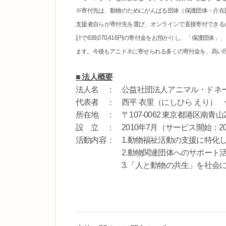
※寄付先は、動物のためにがんばる団体（保護団体・介在
支援者自らが寄付先を選び、オンラインで直接寄付できる
計で639,070,416円の寄付金をお預かりし、「保護
ます。今後もアニドネに寄せられる多くの寄付金を、高い
■ 法人概要
法人名 ： 公益社団法人アニマル・ドネ
代表者 ： 西平 衣里（にしひら えり）
所在地 ： 〒107-0062 東京都港区南青山2-1
設 立 ： 2010年7月（サービス開始：20
活動内容： 1.動物福祉活動の支援に特化
2.動物関連団体へのサポート活
3.「人と動物の共生」を社会に