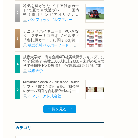
冷気を逃がさない“ドア付きカー
ト”で夏でも快適プレー 国内
初！※オリンピアオリジナル
「AirCon Cart（エアコンカー
パシフィックゴルフマネージメント株式会社
ト）」導入 | ＰＧＭ
アニメ「ハイキュー!!」×いきな
り！ステーキコラボ ノベルティ
「名札風カード」に関するお詫び
および交換対応についてのご案内
株式会社ペッパーフードサービス
成蹊大学が「有名企業400社実就職ランキング」に
て卒業(修了)者数1,000人以上2,000人未満の私立大
学で全国第1位を獲得！～実就職率は26.5%（前年
比＋4.3pt）に伸長、東京の私立大学でも10位にラ
成蹊大学
ンクイン～
Nintendo Switch 2・Nintendo Switch
ソフト『ぼくと釣り日記』 初公開
のゲーム画面を含む新PV4本を一挙
公開！
イマジニア株式会社
一覧を見る
カテゴリ