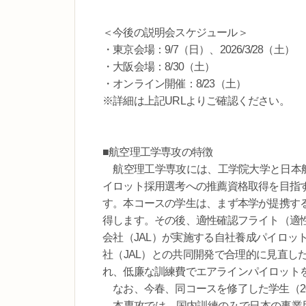
＜今後の説明会スケジュール＞
・東京会場：9/7（日）、2026/3/28（土）
・大阪会場：8/30（土）
・オンライン開催：8/23（土）
※詳細は上記URLよりご確認ください。
■航空理工学専攻の特徴
航空理工学専攻には、工学院大学と日本航
イロット採用選考への推薦資格取得を目指
す。本コースの学生は、まず本学が提携す
得します。その後、適性確認フライト（適
会社（JAL）が実施する自社養成パイロッ
社（JAL）との共同開発で合理的に見直し
れ、低廉な訓練費でエアラインパイロット
なお、今春、同コースを修了した学生（20
本専攻では、国内訓練のみで日本の事業用