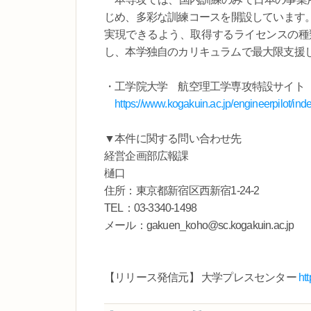
じめ、多彩な訓練コースを開設しています
実現できるよう、取得するライセンスの種
し、本学独自のカリキュラムで最大限支援
・工学院大学 航空理工学専攻特設サイト
https://www.kogakuin.ac.jp/engineerpilot/ind
▼本件に関する問い合わせ先
経営企画部広報課
樋口
住所：東京都新宿区西新宿1-24-2
TEL：03-3340-1498
メール：gakuen_koho@sc.kogakuin.ac.jp
【リリース発信元】 大学プレスセンター
ht