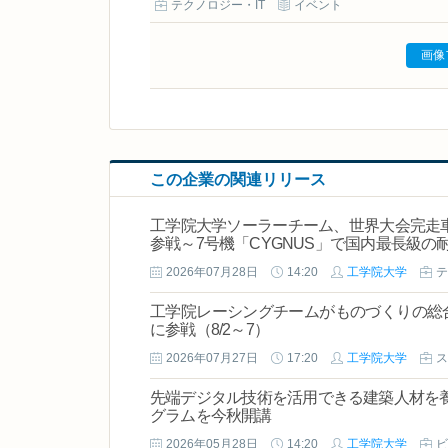
テクノロジー・IT
イベント
画像
この企業の関連リリース
工学院大学ソーラーチーム、世界大会完走車
参戦～7号機「CYGNUS」で国内最長級の
2026年07月28日
14:20
工学院大学
テ
工学院レーシングチームがものづくりの総合
に参戦（8/2～7）
2026年07月27日
17:20
工学院大学
ス
先端デジタル技術を活用できる建築人材を養成
グラムを今秋開講
2026年05月28日
14:20
工学院大学
ビ