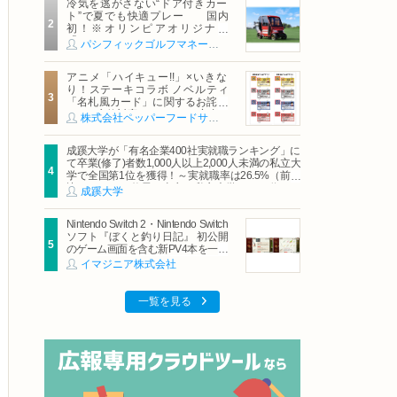
冷気を逃がさない“ドア付きカー
ト”で夏でも快適プレー 国内
初！※オリンピアオリジナル
「AirCon Cart（エアコンカー
パシフィックゴルフマネージメント株式会社
ト）」導入 | ＰＧＭ
アニメ「ハイキュー!!」×いきな
り！ステーキコラボ ノベルティ
「名札風カード」に関するお詫び
および交換対応についてのご案内
株式会社ペッパーフードサービス
成蹊大学が「有名企業400社実就職ランキング」に
て卒業(修了)者数1,000人以上2,000人未満の私立大
学で全国第1位を獲得！～実就職率は26.5%（前年
比＋4.3pt）に伸長、東京の私立大学でも10位にラ
成蹊大学
ンクイン～
Nintendo Switch 2・Nintendo Switch
ソフト『ぼくと釣り日記』 初公開
のゲーム画面を含む新PV4本を一挙
公開！
イマジニア株式会社
一覧を見る