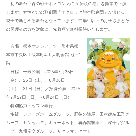
初の舞台『森の戦士ボノロン ねこ岳伝説の巻』を熊本で上演
します。女性だけの歌劇団「オクロック熊本歌劇団」が演じる、
親子で楽しめる舞台となっています。中学生以下のお子さまとそ
の保護者の方を対象に、先着順で無料招待いたします。
・会場：熊本マンガアーツ 熊本県熊
本市中央区手取本町4-1 大劇会館 地下1
階
・日程：一般公演 2025年7月25日
（金）、26日（土）、8月30日
（土）、31日（日）／招待公演 2025
年7月27日（日）～8月24日（日）
・特別協力：セブン銀行
・協賛：シアーズホームグループ、肥後の陣屋、田村建装工業グ
ループ、サンセルモ、キューネット、再春館製薬所、桜十字グル
ープ、九州産交グループ、サクラマチクマモト