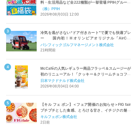
料・生活用品など全222種類が一挙登場 PPIHグループ
「夏福袋」＆セール 8月6日(木)より順次スタート
（株）PPIH
2026年08月03日 12:00
冷気を逃がさない“ドア付きカート”で夏でも快適プレ
ー 国内初！※オリンピアオリジナル「AirCon
Cart（エアコンカート）」導入 | ＰＧＭ
パシフィックゴルフマネージメント株式会社
21時間前
McCaféの人気レギュラー商品フラッペ＆スムージーが
初のリニューアル！「クッキー＆クリームチョコフラ
ッペ」「マンゴースムージー」8月5日（水）から販売
日本マクドナルド株式会社
開始
2026年08月04日 04:00
【キル フェ ボン】＜フェア開催のお知らせ＞FIG fair
プチプチとした食感、とろける甘さ、イチジクの魅力
をたっぷりと。新作を含め、イチジク尽くしの全4種が
キルフェボン株式会社
登場8月20日（木）スタート
2日前