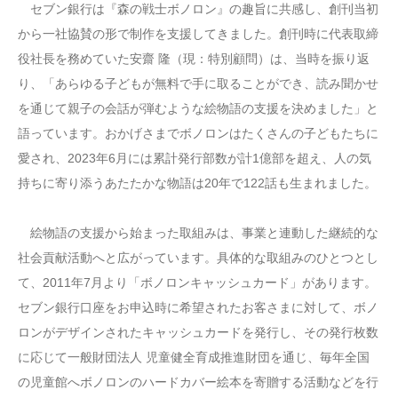
セブン銀行は『森の戦士ボノロン』の趣旨に共感し、創刊当初
から一社協賛の形で制作を支援してきました。創刊時に代表取締
役社長を務めていた安齋 隆（現：特別顧問）は、当時を振り返
り、「あらゆる子どもが無料で手に取ることができ、読み聞かせ
を通じて親子の会話が弾むような絵物語の支援を決めました」と
語っています。おかげさまでボノロンはたくさんの子どもたちに
愛され、2023年6月には累計発行部数が計1億部を超え、人の気
持ちに寄り添うあたたかな物語は20年で122話も生まれました。
絵物語の支援から始まった取組みは、事業と連動した継続的な
社会貢献活動へと広がっています。具体的な取組みのひとつとし
て、2011年7月より「ボノロンキャッシュカード」があります。
セブン銀行口座をお申込時に希望されたお客さまに対して、ボノ
ロンがデザインされたキャッシュカードを発行し、その発行枚数
に応じて一般財団法人 児童健全育成推進財団を通じ、毎年全国
の児童館へボノロンのハードカバー絵本を寄贈する活動などを行