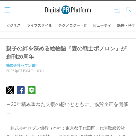
メニ
ログ
検索
ュー
イン
ビジネス
ライフスタイル
テクノロジー・IT
ビューティ
医療・科学
親子の絆を深める絵物語『森の戦士ボノロン』が
創刊20周年
株式会社セブン銀行
2025年07月04日 10:01
～20年積み重ねた支援の想いとともに、協賛企画を開催
～
株式会社セブン銀行（本社：東京都千代田区、代表取締役社