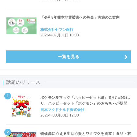
「令和8年熊本地震被害への募金」実施のご案内
株式会社セブン銀行
2026年07月31日 10:03
一覧を見る
話題のリリース
ポケモン夏マック「ハッピーセット編」 8月7日(金)よ
り、ハッピーセット『ポケモン』のおもちゃが期間限
定登場
日本マクドナルド株式会社
2026年08月03日 12:00
物価高に応える生活応援とワクワクを両立！食品・衣