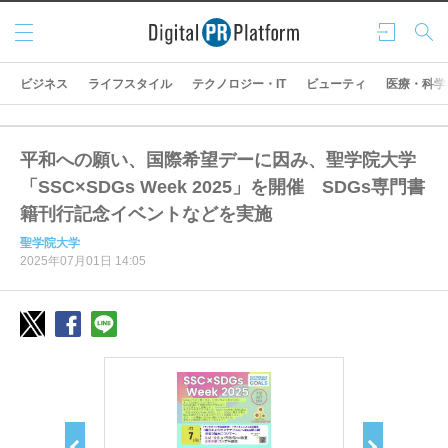
メニ
ログ
検索
ュー
イン
ビジネス
ライフスタイル
テクノロジー・IT
ビューティ
医療・科学
平和への願い、国際希望デーに因み、聖学院大学
「SSC×SDGs Week 2025」を開催 SDGs専門書
籍刊行記念イベントなどを実施
聖学院大学
2025年07月01日 14:05