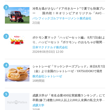
冷気を逃がさない“ドア付きカート”で夏でも快適プレ
ー 国内初！※オリンピアオリジナル「AirCon
Cart（エアコンカート）」導入 | ＰＧＭ
パシフィックゴルフマネージメント株式会社
2日前
ポケモン夏マック「ハッピーセット編」 8月7日(金)よ
り、ハッピーセット『ポケモン』のおもちゃが期間限
定登場
日本マクドナルド株式会社
2026年08月03日 12:00
シャトレーゼ「マッケンチーズブレッド」本日8月7日
（金）より全国のシャトレーゼ・YATSUDOKIで発売
株式会社シャトレーゼ
16時間前
成蹊大学が「有名企業400社実就職ランキング」にて
卒業(修了)者数1,000人以上2,000人未満の私立大学で
全国第1位を獲得！～実就職率は26.5%（前年比＋
成蹊大学
4.3pt）に伸長、東京の私立大学でも10位にランクイン
2日前