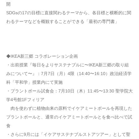
開
SDGsの17の目標に直接関わるテーマから、各目標と横断的に関
わるテーマなどを概観することができる「最初の専門書」
◆IKEA新三郷 コラボレーション企画
・出前授業『毎日をよりサステナブルに〜IKEA新三郷の取り組
みについて〜』：7月7日（月）4限（14:40〜16:10）政治経済学
科「平和学」授業内にて実施
・プラントボール試食会：7月10日（木）11:45〜13:30 聖学院大
学4号館1Fフィリア
肉を使わずに植物由来の原料でイケアミートボールを再現した
プラントボールと、通常のイケアミートボールとを食べ比べで試
食
・さらに9月には「イケアサステナブルストアツアー」として聖