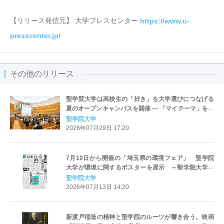
【リリース発信元】 大学プレスセンター
https://www.u-
presscenter.jp/
その他のリリース
聖学院大学は高校生の「好き」を大学選びにつなげる
夏のオープンキャンパスを開催 ― 「マイテーマ」を見
つけるワークショップで進路選択を後押し ―
聖学院大学
2026年07月29日 17:20
7月10日から開催の「埼玉県の環境フェア」 聖学院
大学が環境に関するポスターを展示 ～聖学院大学ら
しい視点による環境についての記事を、イラスト文芸
聖学院大学
部の学生が編集・制作～
2026年07月13日 14:20
新渡戸稲造の精神と聖学院のルーツが響き合う。映画