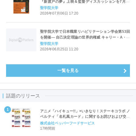
『新渡戸の夢』上映＆監督ディスカッションを7月23
日に開催
聖学院大学
2026年07月06日 17:20
聖学院大学で日本職業リハビリテーション学会第53回
を開催― 自己決定理論の世界的権威 キャリー・A・シ
ョグレン教授（米カンザス大学）が来日講演 ―
聖学院大学
2026年06月25日 11:20
一覧を見る
話題のリリース
アニメ「ハイキュー!!」×いきなり！ステーキコラボ ノ
ベルティ「名札風カード」に関するお詫びおよび交換
対応についてのご案内
株式会社ペッパーフードサービス
17時間前