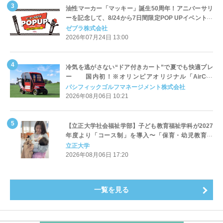
油性マーカー「マッキー」誕生50周年！アニバーサリ
ーを記念して、8/24から7日間限定POP UPイベントを
渋谷RAYARD MIYASHITA PARKで開催！
ゼブラ株式会社
2026年07月24日 13:00
冷気を逃がさない“ドア付きカート”で夏でも快適プレ
ー 国内初！※オリンピアオリジナル「AirCon
Cart（エアコンカート）」導入 | ＰＧＭ
パシフィックゴルフマネージメント株式会社
2026年08月06日 10:21
【立正大学社会福祉学部】子ども教育福祉学科が2027
年度より「コース制」を導入〜「保育・幼児教育」
「初等教育」「子ども心理」の3コースを新設し、目指
立正大学
すキャリアと学びを明確化〜
2026年08月06日 17:20
一覧を見る