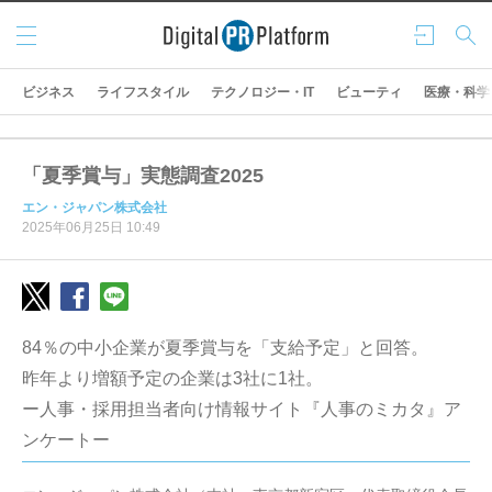
メニ
ログ
検索
ュー
イン
ビジネス
ライフスタイル
テクノロジー・IT
ビューティ
医療・科学
「夏季賞与」実態調査2025
エン・ジャパン株式会社
2025年06月25日 10:49
84％の中小企業が夏季賞与を「支給予定」と回答。
昨年より増額予定の企業は3社に1社。
ー人事・採用担当者向け情報サイト『人事のミカタ』ア
ンケートー