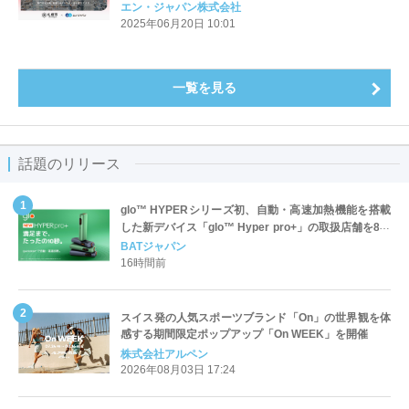
エン・ジャパン株式会社
2025年06月20日 10:01
一覧を見る
話題のリリース
glo™ HYPERシリーズ初、自動・高速加熱機能を搭載
した新デバイス「glo™ Hyper pro+」の取扱店舗を8月
17日より全国へ拡大
BATジャパン
16時間前
スイス発の人気スポーツブランド「On」の世界観を体
感する期間限定ポップアップ「On WEEK」を開催
株式会社アルペン
2026年08月03日 17:24