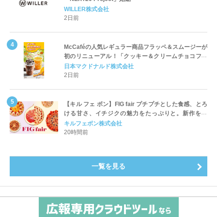
WILLER株式会社
2日前
McCaféの人気レギュラー商品フラッペ＆スムージーが
初のリニューアル！「クッキー＆クリームチョコフラ
ッペ」「マンゴースムージー」8月5日（水）から販売
日本マクドナルド株式会社
開始
2日前
【キル フェ ボン】FIG fair プチプチとした食感、とろ
ける甘さ、イチジクの魅力をたっぷりと。新作を含
め、イチジク尽くしの全4種が登場8月20日（木）スタ
キルフェボン株式会社
ート
20時間前
一覧を見る