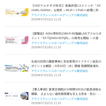
【10Gマルチギガ対応】高集約型L3スイッチ「AT-
x540L-52XHm」を発売 ～48ポートPoE++給電に対応
し、多様なデバイスを柔軟に収容～
アライドテレシスホールディングス株式会社
2026年07月31日 11:10
【新製品】6GHz帯対応のWi-Fi 6E無線LANアクセスポ
イント「AT-TQ3403-R(TQR)」の発売を開始 ～小規模
環境の導入・運用を効率化するルーター機能を搭載～
アライドテレシスホールディングス株式会社
2026年07月29日 11:10
生成AI活用の最新事例と安全管理ガイドライン改定の
ポイントを解説 ～8月20日（木）開催 医療関係者向け
オンラインセミナー～
アライドテレシスホールディングス株式会社
2026年07月23日 11:10
【導入事例】新東京病院が24時間365日の監視体制を
構築。 止まらない急性期医療を支える安全・安心・安
定のネットワーク基盤を実現
アライドテレシスホールディングス株式会社
2026年07月07日 11:10