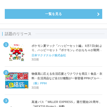
一覧を見る
話題のリリース
ポケモン夏マック「ハッピーセット編」 8月7日(金)よ
り、ハッピーセット『ポケモン』のおもちゃが期間限
定登場
日本マクドナルド株式会社
3日前
物価高に応える生活応援とワクワクを両立！食品・衣
料・生活用品など全222種類が一挙登場 PPIHグループ
「夏福袋」＆セール 8月6日(木)より順次スタート
（株）PPIH
3日前
高速バス「WILLER EXPRESS」運行開始20周年、
「NEXT20 Project」始動