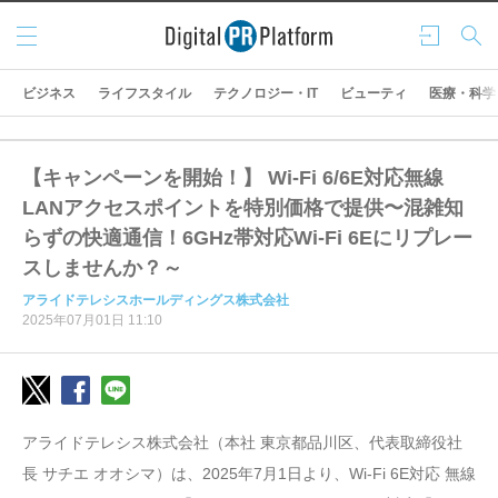
メニ
ログ
検索
ュー
イン
ビジネス
ライフスタイル
テクノロジー・IT
ビューティ
医療・科学
【キャンペーンを開始！】 Wi-Fi 6/6E対応無線
LANアクセスポイントを特別価格で提供〜混雑知
らずの快適通信！6GHz帯対応Wi-Fi 6Eにリプレー
スしませんか？～
アライドテレシスホールディングス株式会社
2025年07月01日 11:10
アライドテレシス株式会社（本社 東京都品川区、代表取締役社
長 サチエ オオシマ）は、2025年7月1日より、Wi-Fi 6E対応 無線